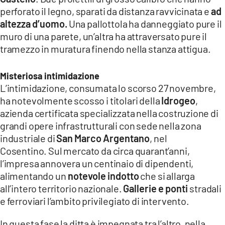
COSENZACHANNEL.IT
perforato il legno, sparati da distanza ravvicinata e
ad
ILVIBONESE.IT
altezza d’uomo.
Una pallottola ha danneggiato pure il
muro di una parete, un’altra ha attraversato pure il
CATANZAROCHANNEL.IT
tramezzo in muratura finendo nella stanza attigua.
LACAPITALENEWS.IT
Misteriosa intimidazione
L’intimidazione, consumata lo scorso 27 novembre,
App
ha notevolmente scosso i titolari della
Idrogeo
,
ANDROID
azienda certificata specializzata nella costruzione di
APPLE
grandi opere infrastrutturali con sede nella zona
industriale di
San Marco Argentano
, nel
Cosentino. Sul mercato da circa quarant’anni,
l’impresa annovera un centinaio di dipendenti,
alimentando un
notevole indotto
che si allarga
all’intero territorio nazionale.
Gallerie e ponti
stradali
e ferroviari l’ambito privilegiato di intervento.
In questa fase la ditta è impegnata tra l’altro, nella