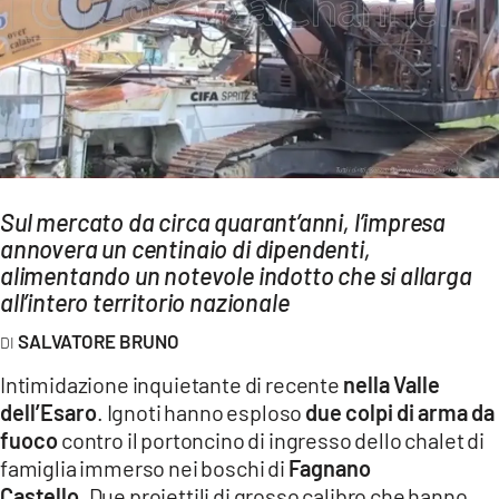
AMBIENTE
Streaming
LAC TV
LAC NETWORK
LAC ONAIR
Sul mercato da circa quarant’anni, l’impresa
annovera un centinaio di dipendenti,
LaC
Network
alimentando un notevole indotto che si allarga
all’intero territorio nazionale
LACPLAY.IT
LACTV.IT
SALVATORE BRUNO
LACONAIR.IT
Intimidazione inquietante di recente
nella Valle
dell’Esaro
. Ignoti hanno esploso
due colpi di arma da
LACITYMAG.IT
fuoco
contro il portoncino di ingresso dello chalet di
ILREGGINO.IT
famiglia immerso nei boschi di
Fagnano
Castello
. Due proiettili di grosso calibro che hanno