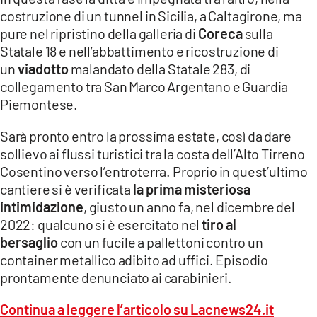
costruzione di un tunnel in Sicilia, a Caltagirone, ma
pure nel ripristino della galleria di
Coreca
sulla
Statale 18 e nell’abbattimento e ricostruzione di
un
viadotto
malandato della Statale 283, di
collegamento tra San Marco Argentano e Guardia
Piemontese.
Sarà pronto entro la prossima estate, così da dare
sollievo ai flussi turistici tra la costa dell’Alto Tirreno
Cosentino verso l’entroterra. Proprio in quest’ultimo
cantiere si è verificata
la prima misteriosa
intimidazione
, giusto un anno fa, nel dicembre del
2022: qualcuno si è esercitato nel
tiro al
bersaglio
con un fucile a pallettoni contro un
container metallico adibito ad uffici. Episodio
prontamente denunciato ai carabinieri.
Continua a leggere l’articolo su Lacnews24.it