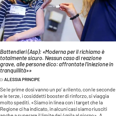
AMBIENTE
Streaming
LAC TV
LAC NETWORK
LAC ONAIR
Battendieri (Asp): «Moderna per il richiamo è
totalmente sicuro. Nessun caso di reazione
LaC
Network
grave, alle persone dico: affrontate l'iniezione in
tranquillità»»
LACPLAY.IT
LACTV.IT
ALESSIA PRINCIPE
LACONAIR.IT
Se le prime dosi vanno un po’ a rilento, con le seconde
e le terze, i cosiddetti booster di rinforzo, si viaggia
LACITYMAG.IT
molto spediti. «Siamo in linea con i target che la
ILREGGINO.IT
Regione ci ha indicato, in alcuni casi siamo riusciti
anche a superare il limite dei 4mila al giorno». A