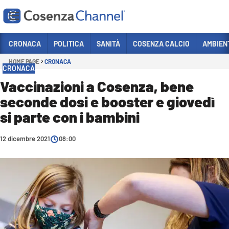
Vai
CRONACA
POLITICA
SANITÀ
COSENZA CALCIO
AMBIEN
HOME PAGE
CRONACA
Sezioni
CRONACA
CRONACA
Vaccinazioni a Cosenza, bene
seconde dosi e booster e giovedì
POLITICA
si parte con i bambini
COSENZA CALCIO
ECONOMIA E LAVORO
12 dicembre 2021
08:00
ITALIA MONDO
SANITÀ
SPORT
CULTURA