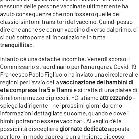
nessuna delle persone vaccinate ultimamente ha
avuto conseguenze che non fossero quelle dei
classici sintomi transitori del vaccino. Quindi posso
dire che anche se con un vaccino diverso dal primo, ci
si può sottoporre all’inoculazione in tutta
tranquillità
».
Intanto c’è una data che incombe. Venerdì scorso il
Commissario straordinario per l’emergenza Covid-19
Francesco Paolo Figliuolo ha inviato una circolare alle
regioni per l’avvio della
vaccinazione dei bambini di
età compresa fra 5 e 11 anni
e si tratta di una platea di
3 milioni e mezzo di piccoli. «Ci stiamo
attrezzando
–
spiega la dirigente – nei prossimi giorni daremo
informazioni dettagliate su come, quando e dove i
bimbi potranno essere vaccinati. Al vaglio c’è la
possibilità di scegliere
giornate
dedicate
apposta
per loro, in modo da creare un ambiente giocoso,