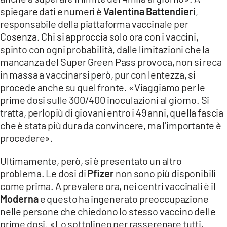
COSENZACHANNEL.IT
spiegare dati e numeri è
Valentina Battendieri
,
ILVIBONESE.IT
responsabile della piattaforma vaccinale per
Cosenza. Chi si approccia solo ora con i vaccini,
CATANZAROCHANNEL.IT
spinto con ogni probabilità, dalle limitazioni che la
LACAPITALENEWS.IT
mancanza del Super Green Pass provoca, non si reca
in massa a vaccinarsi però, pur con lentezza, si
procede anche su quel fronte. «Viaggiamo per le
App
prime dosi sulle 300/400 inoculazioni al giorno. Si
ANDROID
tratta, perlopiù di giovani entro i 49 anni, quella fascia
APPLE
che è stata più dura da convincere, ma l’importante è
procedere».
Ultimamente, però, si è presentato un altro
problema. Le dosi di
Pfizer
non sono più disponibili
come prima. A prevalere ora, nei centri vaccinali è il
Moderna
e questo ha ingenerato preoccupazione
nelle persone che chiedono lo stesso vaccino delle
prime dosi. «Lo sottolineo per rasserenare tutti,