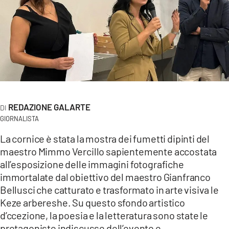
AMBIENTE
Streaming
LAC TV
LAC NETWORK
LAC ONAIR
REDAZIONE GALARTE
LaC
GIORNALISTA
Network
LACPLAY.IT
La cornice è stata la mostra dei fumetti dipinti del
maestro Mimmo Vercillo sapientemente accostata
LACTV.IT
all’esposizione delle immagini fotografiche
LACONAIR.IT
immortalate dal obiettivo del maestro Gianfranco
Bellusci che catturato e trasformato in arte visiva le
LACITYMAG.IT
Keze arbereshe. Su questo sfondo artistico
ILREGGINO.IT
d’ccezione, la poesia e la letteratura sono state le
protagoniste indiscusse dell’evento e