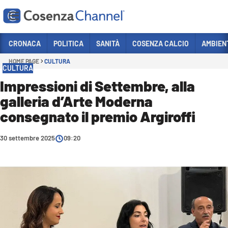
Vai
CRONACA
POLITICA
SANITÀ
COSENZA CALCIO
AMBIEN
HOME PAGE
CULTURA
Sezioni
CULTURA
CRONACA
Impressioni di Settembre, alla
galleria d’Arte Moderna
POLITICA
consegnato il premio Argiroffi
COSENZA CALCIO
ECONOMIA E LAVORO
30 settembre 2025
09:20
ITALIA MONDO
SANITÀ
SPORT
CULTURA