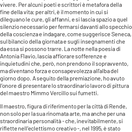
vivere. Per alcuni poeti e scrittori è metafora della
fine della vita; per altri, è il momento in cui si
dileguano le cure, gli affanni, e si lascia spazio a quel
silenzio necessario per fermarsi davanti allo specchio
della coscienza e indagare, come suggerisce Seneca,
sul bilancio della giornata e sugli insegnamenti che
da essa si possono trarre. La notte nella poesia di
Antonia Flavio, lascia affiorare sofferenze e
inquietudini che, però, non prendono il sopravvento,
ma diventano forza e consapevolezza all’alba del
giorno dopo. A seguito della premiazione, ho avuto
l’onore di presentare lo straordinario lavoro di pittura
del maestro Mimmo Vercillo sui fumetti.
Il maestro, figura di riferimento per la città di Rende,
non solo per la sua rinomata arte, ma anche per una
straordinaria personalità - che, inevitabilmente, si
riflette nell’eclettismo creativo -, nel 1995, è stato