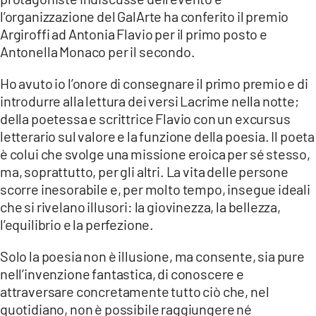
COSENZACHANNEL.IT
l’organizzazione del GalArte ha conferito il premio
ILVIBONESE.IT
Argiroffi ad Antonia Flavio per il primo posto e
Antonella Monaco per il secondo.
CATANZAROCHANNEL.IT
LACAPITALENEWS.IT
Ho avuto io l’onore di consegnare il primo premio e di
introdurre alla lettura dei versi Lacrime nella notte;
della poetessa e scrittrice Flavio con un excursus
App
letterario sul valore e la funzione della poesia. Il poeta
ANDROID
è colui che svolge una missione eroica per sé stesso,
APPLE
ma, soprattutto, per gli altri. La vita delle persone
scorre inesorabile e, per molto tempo, insegue ideali
che si rivelano illusori: la giovinezza, la bellezza,
l’equilibrio e la perfezione.
Solo la poesia non è illusione, ma consente, sia pure
nell’invenzione fantastica, di conoscere e
attraversare concretamente tutto ciò che, nel
quotidiano, non è possibile raggiungere né