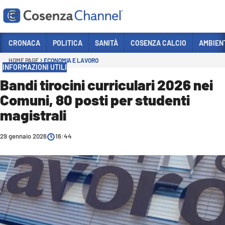
Vai
CRONACA
POLITICA
SANITÀ
COSENZA CALCIO
AMBIEN
HOME PAGE
ECONOMIA E LAVORO
Sezioni
INFORMAZIONI UTILI
CRONACA
Bandi tirocini curriculari 2026 nei
Comuni, 80 posti per studenti
POLITICA
magistrali
COSENZA CALCIO
ECONOMIA E LAVORO
29 gennaio 2026
16:44
ITALIA MONDO
SANITÀ
SPORT
CULTURA