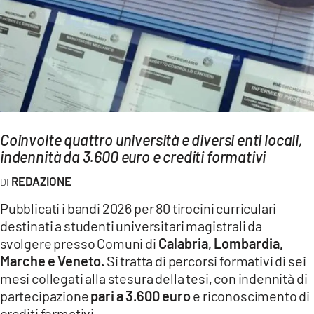
AMBIENTE
Streaming
LAC TV
LAC NETWORK
LAC ONAIR
Coinvolte quattro università e diversi enti locali,
indennità da 3.600 euro e crediti formativi
LaC
Network
REDAZIONE
LACPLAY.IT
Pubblicati i bandi 2026 per 80 tirocini curriculari
LACTV.IT
destinati a studenti universitari magistrali da
LACONAIR.IT
svolgere presso Comuni di
Calabria, Lombardia,
Marche e Veneto.
Si tratta di percorsi formativi di sei
LACITYMAG.IT
mesi collegati alla stesura della tesi, con indennità di
ILREGGINO.IT
partecipazione
pari a 3.600 euro
e riconoscimento di
crediti formativi.