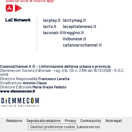
Scarica tutte le nostre app!
LaC Network
lacplay.it
lacitymag.it
lactv.it
lacapitalenews.it
laconair.it
ilreggino.it
ilvibonese.it
catanzarochannel.it
CosenzaChannel.it © – L’informazione dell’area urbana e provincia
Diemmecom Società Editoriale - reg. trib. CS n. 2709 del 16/12/2009 - R.O.C.
4049
Direttore Responsabile
Francesco Laratta
Vicedirettore
Antonio Clausi
Direttore Editoriale
Maria Grazia Falduto
www.diemmecom.it
Redazione
Segnala alla redazione
Privacy
Cookie policy
Note legali
Gestisci preferenze cookie
Lavora con noi