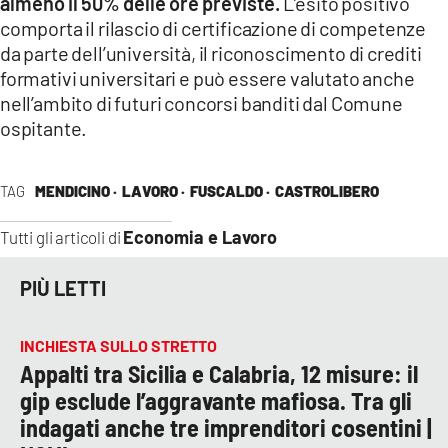
almeno il 50% delle ore previste.
L’esito positivo
comporta il rilascio di certificazione di competenze
da parte dell’università, il riconoscimento di crediti
formativi universitari e può essere valutato anche
nell’ambito di futuri concorsi banditi dal Comune
ospitante.
TAG
MENDICINO ·
LAVORO ·
FUSCALDO ·
CASTROLIBERO
Economia e Lavoro
Tutti gli articoli di
PIÙ LETTI
INCHIESTA SULLO STRETTO
Appalti tra Sicilia e Calabria, 12 misure: il
gip esclude l’aggravante mafiosa. Tra gli
indagati anche tre imprenditori cosentini |