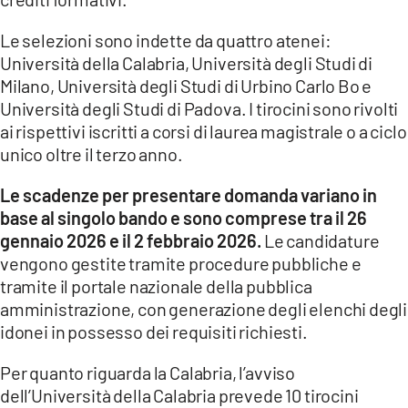
COSENZACHANNEL.IT
Le selezioni sono indette da quattro atenei:
ILVIBONESE.IT
Università della Calabria, Università degli Studi di
CATANZAROCHANNEL.IT
Milano, Università degli Studi di Urbino Carlo Bo e
LACAPITALENEWS.IT
Università degli Studi di Padova. I tirocini sono rivolti
ai rispettivi iscritti a corsi di laurea magistrale o a ciclo
unico oltre il terzo anno.
App
ANDROID
Le scadenze per presentare domanda variano in
base al singolo bando e sono comprese tra il 26
APPLE
gennaio 2026 e il 2 febbraio 2026.
Le candidature
vengono gestite tramite procedure pubbliche e
tramite il portale nazionale della pubblica
amministrazione, con generazione degli elenchi degli
idonei in possesso dei requisiti richiesti.
Per quanto riguarda la Calabria, l’avviso
dell’Università della Calabria prevede 10 tirocini