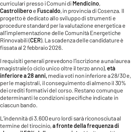
curriculari presso i Comuni di
Mendicino
,
Castrolibero
e
Fuscaldo
, in provincia di Cosenza. Il
progetto è dedicato allo sviluppo di strumenti e
procedure standard per la valutazione energetica e
all’implementazione delle Comunità Energetiche
Rinnovabili (
CER
). La scadenza delle candidature è
fissata al 2 febbraio 2026.
I requisiti generali prevedono l’iscrizione a una laurea
magistrale (o ciclo unico oltre il terzo anno),
età
inferiore a 28 anni,
media voti non inferiore a 28/30 e,
per le magistrali, il conseguimento di almeno il 30%
dei crediti formativi del corso. Restano comunque
determinanti le condizioni specifiche indicate in
ciascun bando.
L’indennità di 3.600 euro lordi sarà riconosciuta al
termine del tirocinio,
a fronte della frequenza di