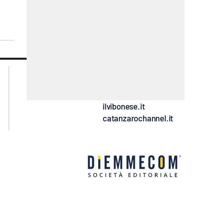
lacplay.it
lacitymag.it
lactv.it
lacapitalenews.it
laconair.it
ilreggino.it
ilvibonese.it
catanzarochannel.it