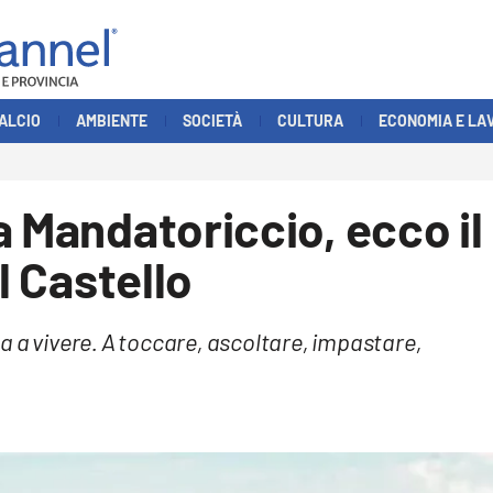
ALCIO
AMBIENTE
SOCIETÀ
CULTURA
ECONOMIA E LA
a Mandatoriccio, ecco il
l Castello
a a vivere. A toccare, ascoltare, impastare,