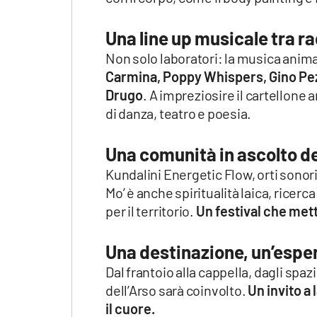
Apple
Una line up musicale tra r
Non solo laboratori: la musica anima
Carmina, Poppy Whispers, Gino Pez
Vai
Drugo
. A impreziosire il cartellone
di danza, teatro e poesia.
Una comunità in ascolto de
Kundalini Energetic Flow, orti sonor
Mo’ è anche spiritualità laica, ricerc
per il territorio.
Un festival che mette
Una destinazione, un’espe
Dal frantoio alla cappella, dagli spaz
dell’Arso sarà coinvolto.
Un invito a
il cuore.