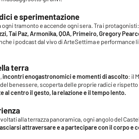
adici e sperimentazione
 ogni tramonto e accende ogni sera. Tra i protagonisti
zi, Tai Paz, Armonika, QOA, Primeiro, Gregory Pearc
 anche i podcast dal vivo di ArteSettima e performance l
lla terra
i,
incontri enogastronomici e momenti di ascolto
: il 
a del benessere, scoperta delle proprie radici e rispetto
 al centro il gesto, la relazione e il tempo lento.
rienza
i voltati alla terrazza panoramica, ogni angolo del Caste
 lasciarsi attraversare e a partecipare con il corpo e 