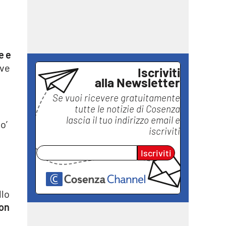
:
e e
ive
Iscriviti
alla Newsletter
Se vuoi ricevere gratuitamente
tutte le notizie di
Cosenza
lascia il tuo indirizzo email e
Mo’
iscriviti
Iscriviti
llo
con