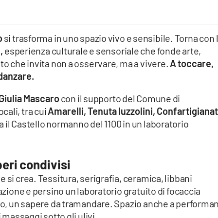
o
si trasforma in uno spazio vivo e sensibile. Torna con 
,
esperienza culturale e sensoriale che fonde arte,
nto che invita non a osservare, ma a vivere.
A toccare,
 danzare.
Giulia Mascaro
con il supporto del Comune di
cali, tra cui
Amarelli, Tenuta Iuzzolini, Confartigiana
ma il Castello normanno del 1100 in un laboratorio
eri condivisi
 si crea. Tessitura, serigrafia, ceramica, libbani
tazione e persino un laboratorio gratuito di focaccia
tivo, un sapere da tramandare. Spazio anche a performa
i massaggi sotto gli ulivi.