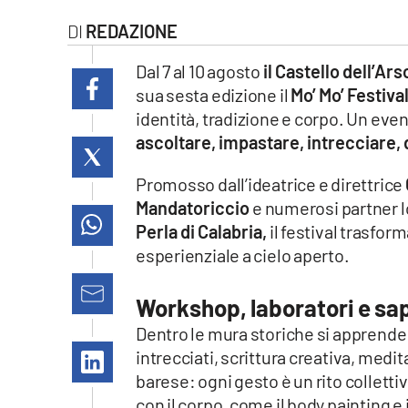
laconair.it
REDAZIONE
lacitymag.it
Dal 7 al 10 agosto
il Castello dell’Ars
sua sesta edizione il
Mo’ Mo’ Festival
ilreggino.it
identità, tradizione e corpo. Un eve
ascoltare, impastare, intrecciare,
cosenzachannel.it
Promosso dall’ideatrice e direttrice
ilvibonese.it
Mandatoriccio
e numerosi partner lo
Perla di Calabria,
il festival trasfor
catanzarochannel.it
esperienziale a cielo aperto.
lacapitalenews.it
Workshop, laboratori e sap
Dentro le mura storiche si apprende e
App
intrecciati, scrittura creativa, medi
Android
barese: ogni gesto è un rito collet
con il corpo, come il body painting e 