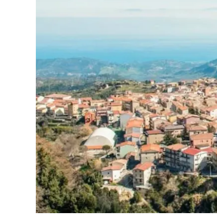
Cultura
Ambiente
Streaming
LaC TV
Lac Network
LaC OnAir
LaC
Network
lacplay.it
lactv.it