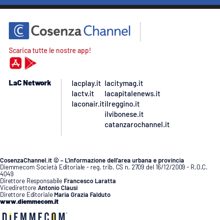
Scarica tutte le nostre app!
LaC Network
lacplay.it
lacitymag.it
lactv.it
lacapitalenews.it
laconair.it
ilreggino.it
ilvibonese.it
catanzarochannel.it
CosenzaChannel.it © – L’informazione dell’area urbana e provincia
Diemmecom Società Editoriale - reg. trib. CS n. 2709 del 16/12/2009 - R.O.C.
4049
Direttore Responsabile
Francesco Laratta
Vicedirettore
Antonio Clausi
Direttore Editoriale
Maria Grazia Falduto
www.diemmecom.it