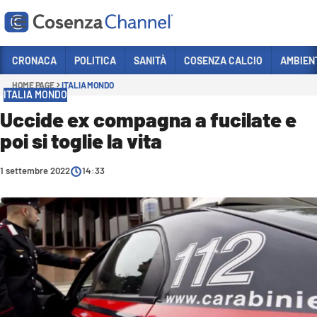
Vai
CRONACA
POLITICA
SANITÀ
COSENZA CALCIO
AMBIEN
HOME PAGE
ITALIA MONDO
Sezioni
ITALIA MONDO
CRONACA
Uccide ex compagna a fucilate e
poi si toglie la vita
POLITICA
COSENZA CALCIO
1 settembre 2022
14:33
ECONOMIA E LAVORO
ITALIA MONDO
SANITÀ
SPORT
CULTURA