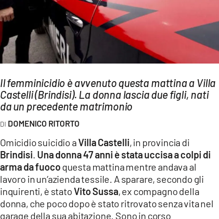
AMBIENTE
Streaming
LAC TV
LAC NETWORK
LAC ONAIR
Il femminicidio è avvenuto questa mattina a Villa
Castelli (Brindisi). La donna lascia due figli, nati
da un precedente matrimonio
LaC
Network
DOMENICO RITORTO
LACPLAY.IT
Omicidio suicidio a
Villa Castelli
, in provincia di
LACTV.IT
Brindisi
.
Una donna 47 anni è stata uccisa a colpi di
arma da fuoco
questa mattina mentre andava al
LACONAIR.IT
lavoro in un’azienda tessile. A sparare, secondo gli
LACITYMAG.IT
inquirenti, è stato
Vito Sussa
, ex compagno della
donna, che poco dopo è stato ritrovato senza vita nel
ILREGGINO.IT
garage della sua abitazione. Sono in corso