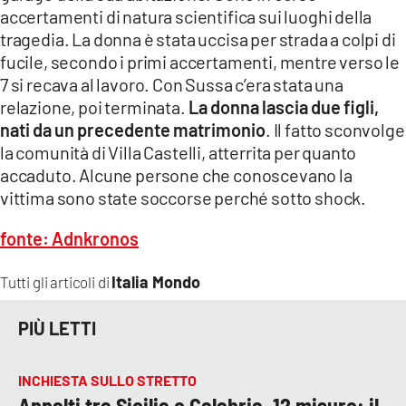
COSENZACHANNEL.IT
accertamenti di natura scientifica sui luoghi della
tragedia. La donna è stata uccisa per strada a colpi di
ILVIBONESE.IT
fucile, secondo i primi accertamenti, mentre verso le
CATANZAROCHANNEL.IT
7 si recava al lavoro. Con Sussa c’era stata una
relazione, poi terminata.
La donna lascia due figli,
LACAPITALENEWS.IT
nati da un precedente matrimonio
. Il fatto sconvolge
la comunità di Villa Castelli, atterrita per quanto
App
accaduto. Alcune persone che conoscevano la
ANDROID
vittima sono state soccorse perché sotto shock.
APPLE
fonte: Adnkronos
Italia Mondo
Tutti gli articoli di
PIÙ LETTI
INCHIESTA SULLO STRETTO
Appalti tra Sicilia e Calabria, 12 misure: il