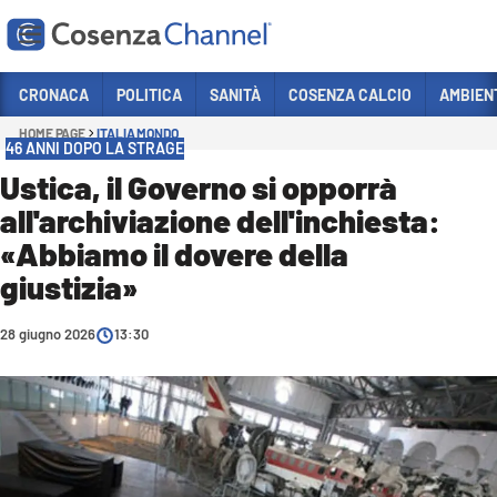
Vai
CRONACA
POLITICA
SANITÀ
COSENZA CALCIO
AMBIEN
HOME PAGE
ITALIA MONDO
Sezioni
46 ANNI DOPO LA STRAGE
CRONACA
Ustica, il Governo si opporrà
all'archiviazione dell'inchiesta:
POLITICA
«Abbiamo il dovere della
COSENZA CALCIO
giustizia»
ECONOMIA E LAVORO
28 giugno 2026
ITALIA MONDO
13:30
SANITÀ
SPORT
CULTURA