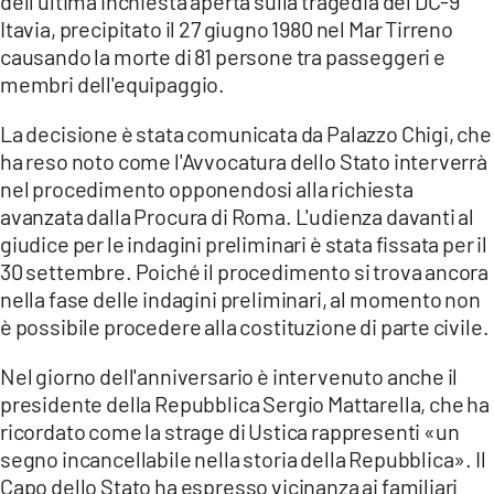
dell'ultima inchiesta aperta sulla tragedia del DC-9
COSENZACHANNEL.IT
Itavia, precipitato il 27 giugno 1980 nel Mar Tirreno
ILVIBONESE.IT
causando la morte di 81 persone tra passeggeri e
membri dell'equipaggio.
CATANZAROCHANNEL.IT
LACAPITALENEWS.IT
La decisione è stata comunicata da Palazzo Chigi, che
ha reso noto come l'Avvocatura dello Stato interverrà
nel procedimento opponendosi alla richiesta
App
avanzata dalla Procura di Roma. L'udienza davanti al
ANDROID
giudice per le indagini preliminari è stata fissata per il
APPLE
30 settembre. Poiché il procedimento si trova ancora
nella fase delle indagini preliminari, al momento non
è possibile procedere alla costituzione di parte civile.
Nel giorno dell'anniversario è intervenuto anche il
presidente della Repubblica Sergio Mattarella, che ha
ricordato come la strage di Ustica rappresenti «un
segno incancellabile nella storia della Repubblica». Il
Capo dello Stato ha espresso vicinanza ai familiari