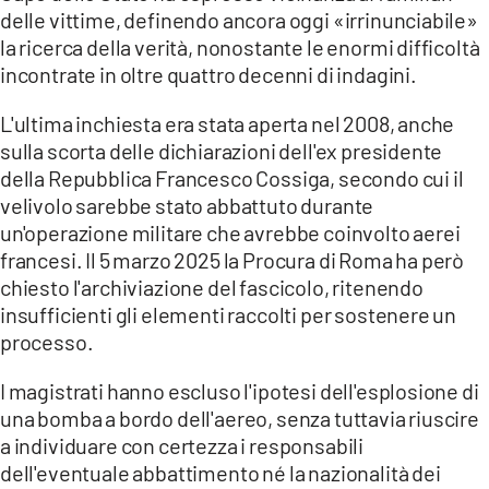
delle vittime, definendo ancora oggi «irrinunciabile»
la ricerca della verità, nonostante le enormi difficoltà
incontrate in oltre quattro decenni di indagini.
L'ultima inchiesta era stata aperta nel 2008, anche
sulla scorta delle dichiarazioni dell'ex presidente
della Repubblica Francesco Cossiga, secondo cui il
velivolo sarebbe stato abbattuto durante
un'operazione militare che avrebbe coinvolto aerei
francesi. Il 5 marzo 2025 la Procura di Roma ha però
chiesto l'archiviazione del fascicolo, ritenendo
insufficienti gli elementi raccolti per sostenere un
processo.
I magistrati hanno escluso l'ipotesi dell'esplosione di
una bomba a bordo dell'aereo, senza tuttavia riuscire
a individuare con certezza i responsabili
dell'eventuale abbattimento né la nazionalità dei