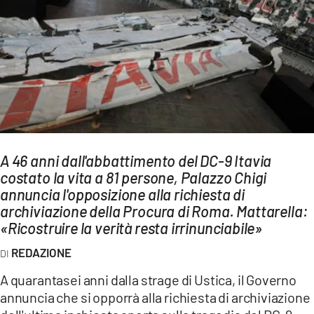
AMBIENTE
Streaming
LAC TV
LAC NETWORK
LAC ONAIR
LaC
A 46 anni dall'abbattimento del DC-9 Itavia
Network
costato la vita a 81 persone, Palazzo Chigi
LACPLAY.IT
annuncia l'opposizione alla richiesta di
archiviazione della Procura di Roma. Mattarella:
LACTV.IT
«Ricostruire la verità resta irrinunciabile»
LACONAIR.IT
REDAZIONE
LACITYMAG.IT
A quarantasei anni dalla strage di Ustica, il Governo
ILREGGINO.IT
annuncia che si opporrà alla richiesta di archiviazione