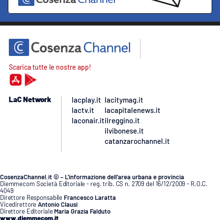
Scarica tutte le nostre app!
LaC Network
lacplay.it
lacitymag.it
lactv.it
lacapitalenews.it
laconair.it
ilreggino.it
ilvibonese.it
catanzarochannel.it
CosenzaChannel.it © – L’informazione dell’area urbana e provincia
Diemmecom Società Editoriale - reg. trib. CS n. 2709 del 16/12/2009 - R.O.C.
4049
Direttore Responsabile
Francesco Laratta
Vicedirettore
Antonio Clausi
Direttore Editoriale
Maria Grazia Falduto
www.diemmecom.it