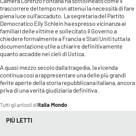
Camera Lorenzo Fontana ha sottolineato come il
trascorrere del tempo non attenui la necessità di fare
piena luce sull'accaduto. La segretaria del Partito
Democratico Elly Schlein ha espresso vicinanza ai
familiari delle vittime e sollecitato il Governo a
chiedere formalmente a Francia e Stati Uniti tutta la
documentazione utile a chiarire definitivamente
quanto accadde nei cieli di Ustica.
A quasi mezzo secolo dalla tragedia, la vicenda
continua così a rappresentare una delle più grandi
ferite aperte della storia repubblicana italiana, ancora
priva di una verità giudiziaria definitiva.
Italia Mondo
Tutti gli articoli di
PIÙ LETTI