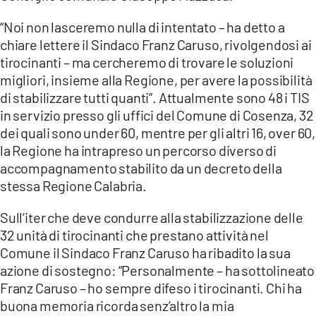
COSENZACHANNEL.IT
“Noi non lasceremo nulla di intentato – ha detto a
ILVIBONESE.IT
chiare lettere il Sindaco Franz Caruso, rivolgendosi ai
CATANZAROCHANNEL.IT
tirocinanti – ma cercheremo di trovare le soluzioni
migliori, insieme alla Regione, per avere la possibilità
LACAPITALENEWS.IT
di stabilizzare tutti quanti”. Attualmente sono 48 i TIS
in servizio presso gli uffici del Comune di Cosenza, 32
App
dei quali sono under 60, mentre per gli altri 16, over 60,
ANDROID
la Regione ha intrapreso un percorso diverso di
accompagnamento stabilito da un decreto della
APPLE
stessa Regione Calabria.
Sull’iter che deve condurre alla stabilizzazione delle
32 unità di tirocinanti che prestano attività nel
Comune il Sindaco Franz Caruso ha ribadito la sua
azione di sostegno: “Personalmente – ha sottolineato
Franz Caruso – ho sempre difeso i tirocinanti. Chi ha
buona memoria ricorda senz’altro la mia