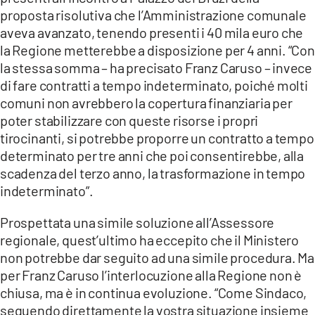
proposta risolutiva che l’Amministrazione comunale
aveva avanzato, tenendo presenti i 40 mila euro che
la Regione metterebbe a disposizione per 4 anni. “Con
la stessa somma – ha precisato Franz Caruso – invece
di fare contratti a tempo indeterminato, poiché molti
comuni non avrebbero la copertura finanziaria per
poter stabilizzare con queste risorse i propri
tirocinanti, si potrebbe proporre un contratto a tempo
determinato per tre anni che poi consentirebbe, alla
scadenza del terzo anno, la trasformazione in tempo
indeterminato”.
Prospettata una simile soluzione all’Assessore
regionale, quest’ultimo ha eccepito che il Ministero
non potrebbe dar seguito ad una simile procedura. Ma
per Franz Caruso l’interlocuzione alla Regione non è
chiusa, ma è in continua evoluzione. “Come Sindaco,
seguendo direttamente la vostra situazione insieme