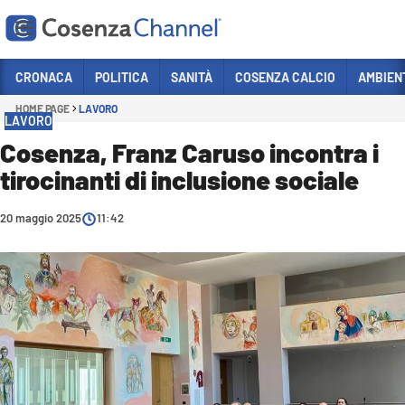
Vai
CRONACA
POLITICA
SANITÀ
COSENZA CALCIO
AMBIEN
HOME PAGE
LAVORO
Sezioni
LAVORO
CRONACA
Cosenza, Franz Caruso incontra i
tirocinanti di inclusione sociale
POLITICA
COSENZA CALCIO
20 maggio 2025
11:42
ECONOMIA E LAVORO
ITALIA MONDO
SANITÀ
SPORT
CULTURA