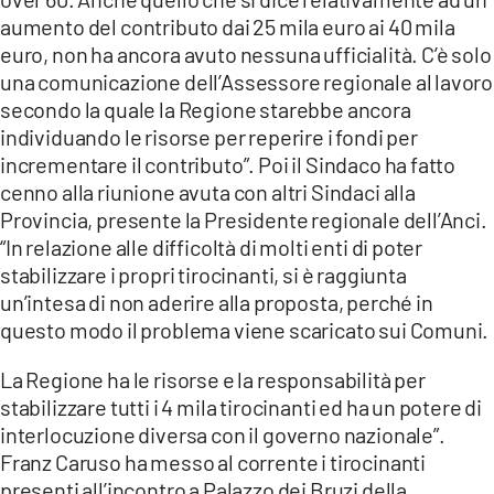
aumento del contributo dai 25 mila euro ai 40 mila
euro, non ha ancora avuto nessuna ufficialità. C’è solo
una comunicazione dell’Assessore regionale al lavoro
secondo la quale la Regione starebbe ancora
individuando le risorse per reperire i fondi per
incrementare il contributo”. Poi il Sindaco ha fatto
cenno alla riunione avuta con altri Sindaci alla
Provincia, presente la Presidente regionale dell’Anci.
“In relazione alle difficoltà di molti enti di poter
stabilizzare i propri tirocinanti, si è raggiunta
un’intesa di non aderire alla proposta, perché in
questo modo il problema viene scaricato sui Comuni.
La Regione ha le risorse e la responsabilità per
stabilizzare tutti i 4 mila tirocinanti ed ha un potere di
interlocuzione diversa con il governo nazionale”.
Franz Caruso ha messo al corrente i tirocinanti
presenti all’incontro a Palazzo dei Bruzi della