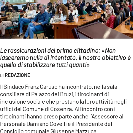
AMBIENTE
Streaming
LAC TV
LAC NETWORK
LAC ONAIR
Le rassicurazioni del primo cittadino: «Non
lasceremo nulla di intentato, il nostro obiettivo è
quello di stabilizzare tutti quanti»
LaC
Network
REDAZIONE
LACPLAY.IT
Il Sindaco Franz Caruso ha incontrato, nella sala
LACTV.IT
consiliare di Palazzo dei Bruzi, i tirocinanti di
inclusione sociale che prestano la loro attività negli
LACONAIR.IT
uffici del Comune di Cosenza. All’incontro con i
LACITYMAG.IT
tirocinanti hanno preso parte anche l’Assessore al
Personale Damiano Covelli e il Presidente del
ILREGGINO.IT
Consiglio comunale Giuseppe Mazzuca.