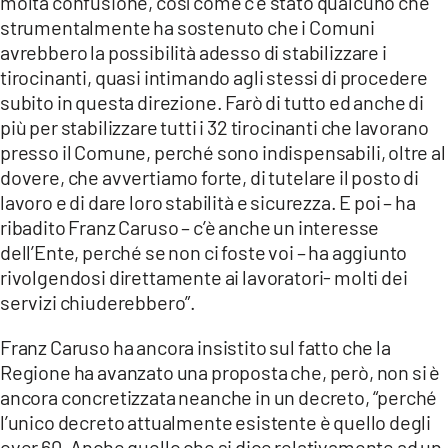
molta confusione, così come c’è stato qualcuno che
strumentalmente ha sostenuto che i Comuni
avrebbero la possibilità adesso di stabilizzare i
tirocinanti, quasi intimando agli stessi di procedere
subito in questa direzione. Farò di tutto ed anche di
più per stabilizzare tutti i 32 tirocinanti che lavorano
presso il Comune, perché sono indispensabili, oltre al
dovere, che avvertiamo forte, di tutelare il posto di
lavoro e di dare loro stabilità e sicurezza. E poi – ha
ribadito Franz Caruso – c’è anche un interesse
dell’Ente, perché se non ci foste voi – ha aggiunto
rivolgendosi direttamente ai lavoratori- molti dei
servizi chiuderebbero”.
Franz Caruso ha ancora insistito sul fatto che la
Regione ha avanzato una proposta che, però, non si è
ancora concretizzata neanche in un decreto, “perché
l’unico decreto attualmente esistente è quello degli
over 60. Anche quello che si dice relativamente ad un