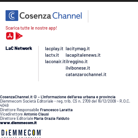
Scarica tutte le nostre app!
LaC Network
lacplay.it
lacitymag.it
lactv.it
lacapitalenews.it
laconair.it
ilreggino.it
ilvibonese.it
catanzarochannel.it
CosenzaChannel.it © – L’informazione dell’area urbana e provincia
Diemmecom Società Editoriale - reg. trib. CS n. 2709 del 16/12/2009 - R.O.C.
4049
Direttore Responsabile
Francesco Laratta
Vicedirettore
Antonio Clausi
Direttore Editoriale
Maria Grazia Falduto
www.diemmecom.it