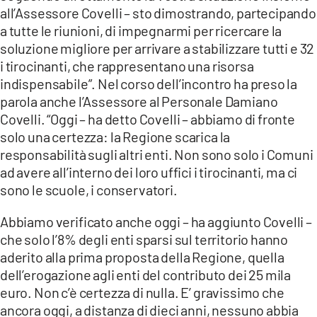
all’Assessore Covelli – sto dimostrando, partecipando
a tutte le riunioni, di impegnarmi per ricercare la
soluzione migliore per arrivare a stabilizzare tutti e 32
i tirocinanti, che rappresentano una risorsa
indispensabile”. Nel corso dell’incontro ha preso la
parola anche l’Assessore al Personale Damiano
Covelli. “Oggi – ha detto Covelli – abbiamo di fronte
solo una certezza: la Regione scarica la
responsabilità sugli altri enti. Non sono solo i Comuni
ad avere all’interno dei loro uffici i tirocinanti, ma ci
sono le scuole, i conservatori.
Abbiamo verificato anche oggi – ha aggiunto Covelli –
che solo l’8% degli enti sparsi sul territorio hanno
aderito alla prima proposta della Regione, quella
dell’erogazione agli enti del contributo dei 25 mila
euro. Non c’è certezza di nulla. E’ gravissimo che
ancora oggi, a distanza di dieci anni, nessuno abbia