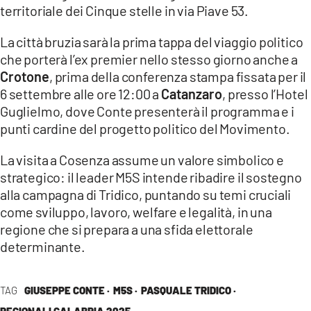
COSENZACHANNEL.IT
territoriale dei Cinque stelle in via Piave 53.
ILVIBONESE.IT
La città bruzia sarà la prima tappa del viaggio politico
CATANZAROCHANNEL.IT
che porterà l’ex premier nello stesso giorno anche a
Crotone
, prima della conferenza stampa fissata per il
LACAPITALENEWS.IT
6 settembre alle ore 12:00 a
Catanzaro
, presso l’Hotel
Guglielmo, dove Conte presenterà il programma e i
App
punti cardine del progetto politico del Movimento.
ANDROID
La visita a Cosenza assume un valore simbolico e
APPLE
strategico: il leader M5S intende ribadire il sostegno
alla campagna di Tridico, puntando su temi cruciali
come sviluppo, lavoro, welfare e legalità, in una
regione che si prepara a una sfida elettorale
determinante.
TAG
GIUSEPPE CONTE ·
M5S ·
PASQUALE TRIDICO ·
REGIONALI CALABRIA 2025