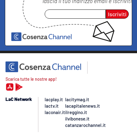
lascia il tuo indirizzo email e iscriviti
Iscriviti
Scarica tutte le nostre app!
LaC Network
lacplay.it
lacitymag.it
lactv.it
lacapitalenews.it
laconair.it
ilreggino.it
ilvibonese.it
catanzarochannel.it