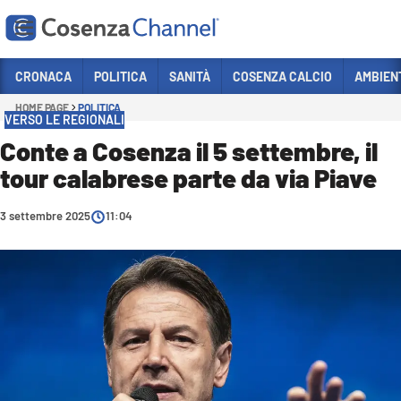
Vai
CRONACA
POLITICA
SANITÀ
COSENZA CALCIO
AMBIEN
HOME PAGE
POLITICA
Sezioni
VERSO LE REGIONALI
CRONACA
Conte a Cosenza il 5 settembre, il
tour calabrese parte da via Piave
POLITICA
COSENZA CALCIO
3 settembre 2025
11:04
ECONOMIA E LAVORO
ITALIA MONDO
SANITÀ
SPORT
CULTURA