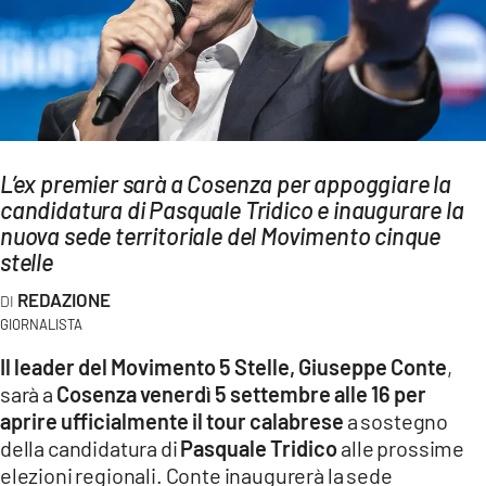
AMBIENTE
Streaming
LAC TV
LAC NETWORK
LAC ONAIR
L’ex premier sarà a Cosenza per appoggiare la
candidatura di Pasquale Tridico e inaugurare la
nuova sede territoriale del Movimento cinque
LaC
stelle
Network
LACPLAY.IT
REDAZIONE
GIORNALISTA
LACTV.IT
Il leader del Movimento 5 Stelle, Giuseppe Conte
,
LACONAIR.IT
sarà a
Cosenza venerdì 5 settembre alle 16 per
LACITYMAG.IT
aprire ufficialmente il tour calabrese
a sostegno
della candidatura di
Pasquale Tridico
alle prossime
ILREGGINO.IT
elezioni regionali. Conte inaugurerà la sede