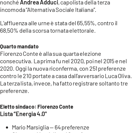
nonché
Andrea Adduci
, capolista della terza
COSENZACHANNEL.IT
incomoda “Alternativa Sociale Italiana”.
ILVIBONESE.IT
L’affluenza alle urne è stata del 65,55%, contro il
CATANZAROCHANNEL.IT
68,50% della scorsa tornata elettorale.
LACAPITALENEWS.IT
Quarto mandato
App
Fiorenzo Conte è alla sua quarta elezione
consecutiva. La prima fu nel 2020, poi nel 2015 e nel
ANDROID
2020. Oggi la nuova riconferma, con 251 preferenze
APPLE
contro le 210 portate a casa dall’avversario Luca Oliva.
La terza lista, invece, ha fatto registrare soltanto tre
preferenze.
Eletto sindaco: Fiorenzo Conte
Lista “Energia 4.0"
Mario Marsiglia — 64 preferenze