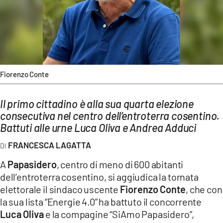
AMBIENTE
Streaming
LAC TV
LAC NETWORK
Fiorenzo Conte
LAC ONAIR
Il primo cittadino è alla sua quarta elezione
LaC
consecutiva nel centro dell’entroterra cosentino.
Network
Battuti alle urne Luca Oliva e Andrea Adduci
LACPLAY.IT
FRANCESCA LAGATTA
LACTV.IT
A
Papasidero
, centro di meno di 600 abitanti
LACONAIR.IT
dell’entroterra cosentino,
si aggiudica la tornata
elettorale il sindaco uscente
Fiorenzo Conte
, che con
LACITYMAG.IT
la sua lista “Energie 4.0” ha battuto il concorrente
ILREGGINO.IT
Luca Oliva
e la compagine “SiAmo Papasidero”,