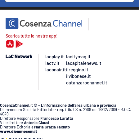
Scarica tutte le nostre app!
LaC Network
lacplay.it
lacitymag.it
lactv.it
lacapitalenews.it
laconair.it
ilreggino.it
ilvibonese.it
catanzarochannel.it
CosenzaChannel.it © – L’informazione dell’area urbana e provincia
Diemmecom Società Editoriale - reg. trib. CS n. 2709 del 16/12/2009 - R.O.C.
4049
Direttore Responsabile
Francesco Laratta
Vicedirettore
Antonio Clausi
Direttore Editoriale
Maria Grazia Falduto
www.diemmecom.it