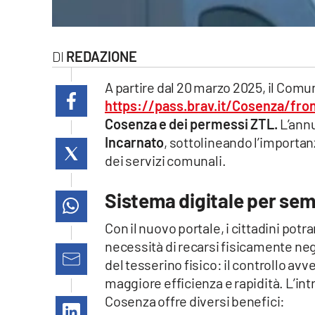
laconair.it
lacitymag.it
REDAZIONE
ilreggino.it
A partire dal 20 marzo 2025, il Comun
https://pass.brav.it/Cosenza/fron
cosenzachannel.it
Cosenza e dei permessi ZTL.
L’annu
Incarnato
, sottolineando l’importan
ilvibonese.it
dei servizi comunali.
catanzarochannel.it
Sistema digitale per sem
lacapitalenews.it
Con il nuovo portale, i cittadini pot
necessità di recarsi fisicamente negl
del tesserino fisico: il controllo av
App
maggiore efficienza e rapidità. L’int
Android
Cosenza offre diversi benefici: