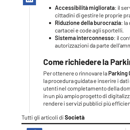
Apple
Accessibilità migliorata
: il s
cittadini di gestire le proprie
Riduzione della burocrazia
: l
cartacei e code agli sportelli.
Vai
Sistema interconnesso
: il co
autorizzazioni da parte dell’a
Come richiedere la Park
Per ottenere o rinnovare la
Parking
la procedura guidata e inserire i dati 
utenti nel completamento della doma
in un più ampio progetto di digitaliz
rendere i servizi pubblici più efficien
Tutti gli articoli di
Società