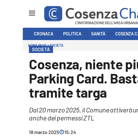
Sezioni
CRONACA
POLITICA
SANITÀ
COSENZA C
Cronaca
HOME PAGE
SOCIETÀ
SOCIETÀ
Politica
Cosenza, niente pi
Cosenza Calcio
Parking Card. Basta
Economia e Lavoro
tramite targa
Italia Mondo
Dal 20 marzo 2025, il Comune attiverà un 
Sanità
anche dei permessi ZTL
Sport
18 marzo 2025
15:24