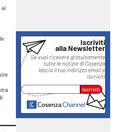
 ai
le
Iscriviti
alla Newsletter
Se vuoi ricevere gratuitamente
tutte le notizie di
Cosenza
lascia il tuo indirizzo email e
uire
iscriviti
Iscriviti
ntra
di