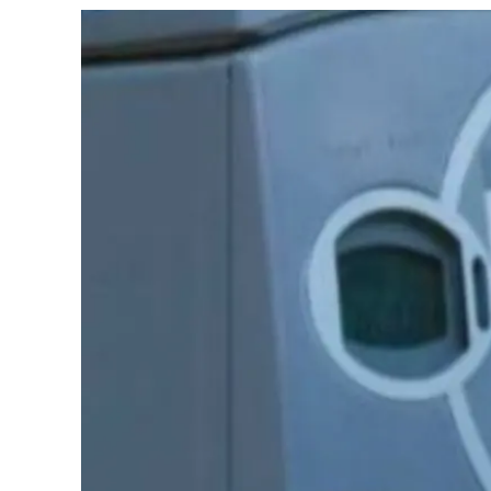
Cultura
Ambiente
Streaming
LaC TV
Lac Network
LaC OnAir
LaC
Network
lacplay.it
lactv.it