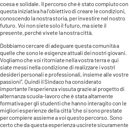
coesa e solidale. Il percorso che è stato compiuto con
questa iniziativa ha l’obiettivo di creare le condizioni,
conoscendo la nostra storia, per investire nel nostro
futuro. Voi non siete solo il futuro, ma siete il
presente, perché vivete la nostra città.
Dobbiamo cercare di adeguare questa comunità a
quelle che sono le esigenze attuali dei nostri giovani.
Vogliamo che voi ritorniate nella vostra terra e qui
siate messi nella condizione di realizzare i vostri
desideri personali e professionali, insieme alle vostre
passioni”. Quindi il Sindaco ha considerato
importante l’esperienza vissuta grazie al progetto di
alternanza scuola-lavoro che è stata altamente
formativa per gli studenti che hanno interagito con le
migliori esperienze della città “che si sono prestate
per compiere assieme a voi questo percorso. Sono
certo che da questa esperienza uscirete sicuramente