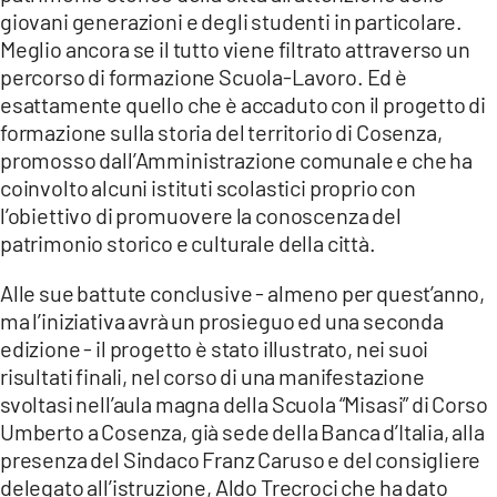
COSENZACHANNEL.IT
giovani generazioni e degli studenti in particolare.
Meglio ancora se il tutto viene filtrato attraverso un
ILVIBONESE.IT
percorso di formazione Scuola-Lavoro. Ed è
CATANZAROCHANNEL.IT
esattamente quello che è accaduto con il progetto di
LACAPITALENEWS.IT
formazione sulla storia del territorio di Cosenza,
promosso dall’Amministrazione comunale e che ha
coinvolto alcuni istituti scolastici proprio con
App
l’obiettivo di promuovere la conoscenza del
ANDROID
patrimonio storico e culturale della città.
APPLE
Alle sue battute conclusive - almeno per quest’anno,
ma l’iniziativa avrà un prosieguo ed una seconda
edizione - il progetto è stato illustrato, nei suoi
risultati finali, nel corso di una manifestazione
svoltasi nell’aula magna della Scuola “Misasi” di Corso
Umberto a Cosenza, già sede della Banca d’Italia, alla
presenza del Sindaco Franz Caruso e del consigliere
delegato all’istruzione, Aldo Trecroci che ha dato