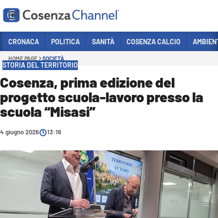
Vai
CRONACA
POLITICA
SANITÀ
COSENZA CALCIO
AMBIEN
HOME PAGE
SOCIETÀ
Sezioni
STORIA DEL TERRITORIO
CRONACA
Cosenza, prima edizione del
progetto scuola-lavoro presso la
POLITICA
scuola “Misasi”
COSENZA CALCIO
ECONOMIA E LAVORO
4 giugno 2026
13:16
ITALIA MONDO
SANITÀ
SPORT
CULTURA