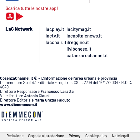
Scarica tutte le nostre app!
LaC Network
lacplay.it
lacitymag.it
lactv.it
lacapitalenews.it
laconair.it
ilreggino.it
ilvibonese.it
catanzarochannel.it
CosenzaChannel.it © – L’informazione dell’area urbana e provincia
Diemmecom Società Editoriale - reg. trib. CS n. 2709 del 16/12/2009 - R.O.C.
4049
Direttore Responsabile
Francesco Laratta
Vicedirettore
Antonio Clausi
Direttore Editoriale
Maria Grazia Falduto
www.diemmecom.it
Redazione
Segnala alla redazione
Privacy
Cookie policy
Note legali