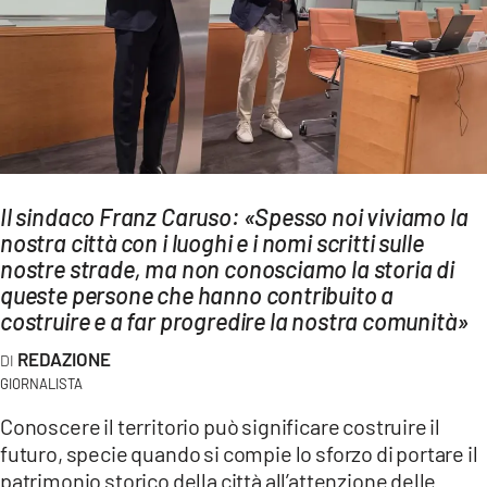
AMBIENTE
Streaming
LAC TV
LAC NETWORK
LAC ONAIR
Il sindaco Franz Caruso: «Spesso noi viviamo la
nostra città con i luoghi e i nomi scritti sulle
LaC
Network
nostre strade, ma non conosciamo la storia di
queste persone che hanno contribuito a
LACPLAY.IT
costruire e a far progredire la nostra comunità»
LACTV.IT
REDAZIONE
LACONAIR.IT
GIORNALISTA
LACITYMAG.IT
Conoscere il territorio può significare costruire il
futuro, specie quando si compie lo sforzo di portare il
ILREGGINO.IT
patrimonio storico della città all’attenzione delle