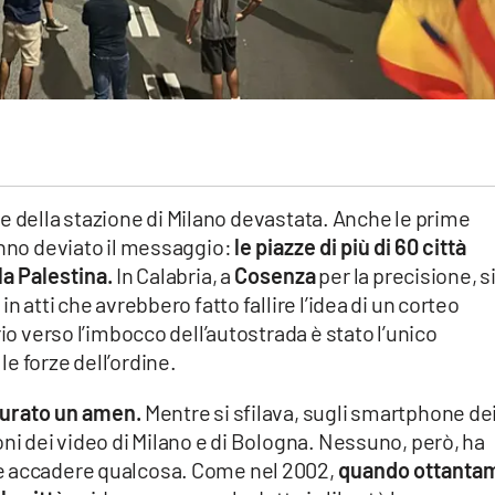
 che della stazione di Milano devastata. Anche le prime
anno deviato il messaggio:
le piazze di più di 60 città
la Palestina.
In Calabria, a
Cosenza
per la precisione, si
n atti che avrebbero fatto fallire l’idea di un corteo
rio verso l’imbocco dell’autostrada è stato l’unico
e forze dell’ordine.
durato un amen.
Mentre si sfilava, sugli smartphone de
oni dei video di Milano e di Bologna. Nessuno, però, ha
e accadere qualcosa. Come nel 2002,
quando ottantam