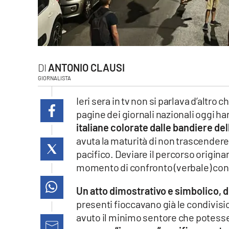
laconair.it
lacitymag.it
ilreggino.it
ANTONIO CLAUSI
GIORNALISTA
cosenzachannel.it
Ieri sera in tv non si parlava d’altro
ilvibonese.it
pagine dei giornali nazionali oggi h
italiane colorate dalle bandiere del
catanzarochannel.it
avuta la maturità di non trascendere i
pacifico. Deviare il percorso origina
lacapitalenews.it
momento di confronto (verbale) con l
Un atto dimostrativo e simbolico, 
App
presenti fioccavano già le condivisi
Android
avuto il minimo sentore che potess