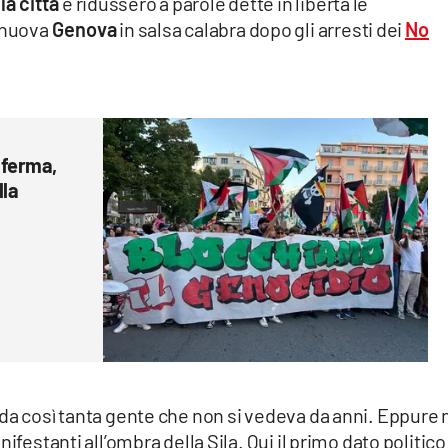
la città
e ridussero a parole dette in libertà le
a nuova
Genova
in salsa calabra dopo gli arresti dei
No
i ferma,
lla
ada così tanta gente che non si vedeva da anni. Eppure
ifestanti all’ombra della Sila. Qui il primo dato politico