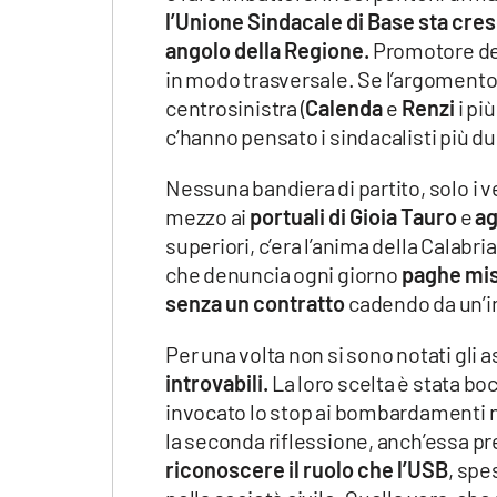
l’Unione Sindacale di Base sta cres
angolo della Regione.
Promotore dell
in modo trasversale. Se l’argoment
centrosinistra (
Calenda
e
Renzi
i pi
c’hanno pensato i sindacalisti più dur
Nessuna bandiera di partito, solo i ves
mezzo ai
portuali di Gioia Tauro
e
ag
superiori, c’era l’anima della Calabr
che denuncia ogni giorno
paghe mis
senza un contratto
cadendo da un’i
Per una volta non si sono notati gli 
introvabili.
La loro scelta è stata bo
invocato lo stop ai bombardamenti n
la seconda riflessione, anch’essa p
riconoscere il ruolo che l’USB
, spe