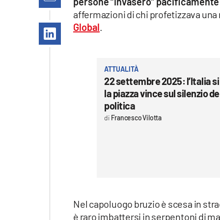
persone “invasero” pacificamente 
Apple
affermazioni di chi profetizzava un
Global
.
Vai
ATTUALITÀ
22 settembre 2025: l’Italia s
la piazza vince sul silenzio de
politica
Francesco Vilotta
Nel capoluogo bruzio è scesa in str
è raro imbattersi in serpentoni di man