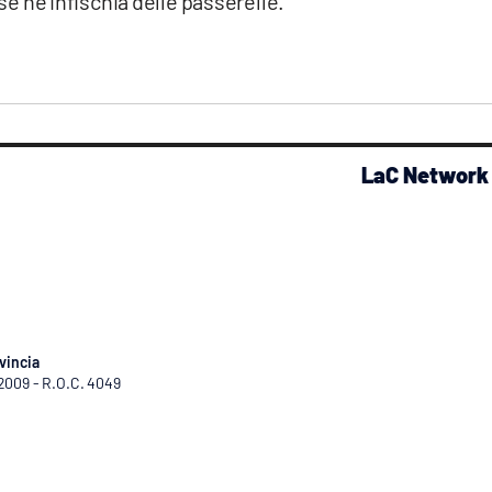
 se ne infischia delle passerelle.
LaC Network
vincia
/2009 - R.O.C. 4049