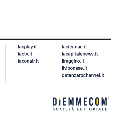
lacplay.it
lacitymag.it
lactv.it
lacapitalenews.it
laconair.it
ilreggino.it
ilvibonese.it
catanzarochannel.it