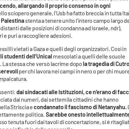
cendo, allargando il proprio consenso in ogni
o sciopero generale, l’Usb ha fatto breccia in tutta Ita
o
Palestina
stenta a tenere unito l’intero campo largo d
ù distanti dalle posizioni di condanna ad Israele, ndr),
i e puri a raccogliere adesioni.
silli vietati a Gaza e quelli degli organizzatori. Così in
li studenti dell’Unical
mescolati a quelli delle scuole
ia. La stessa che versò lacrime dopo
la tragedia di Cutr
erevoli
per chi lavora nei campi in nero o per chi muor
mpalcatura.
assenti:
dai sindacati alle Istituzioni, ce n’erano di fac
cciata dai numeri, dai settemila cittadini che hanno
ella Striscia e
condannato il fascismo di Netanyahu.
rettamente politica.
Sarebbe onesto intellettualment
sso tenuta fuori dai tavoli di concertazione, si è ritaglia