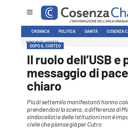
Sezioni
CRONACA
POLITICA
SANITÀ
COSENZA C
Cronaca
HOME PAGE
SOCIETÀ
DOPO IL CORTEO
Politica
Il ruolo dell’USB e 
Cosenza Calcio
messaggio di pace 
Economia e Lavoro
chiaro
Italia Mondo
Più di settemila manifestanti hanno col
Sanità
prendendosi la scena, a differenza di Mila
sindacalisti e delle Istituzioni non è imp
Sport
civile che pianse già per Cutro