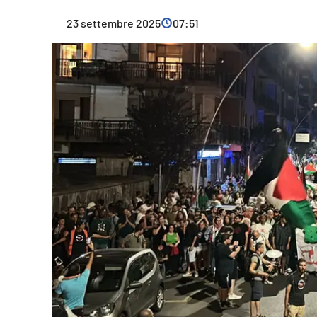
Cultura
23 settembre 2025
07:51
Ambiente
Streaming
LaC TV
Lac Network
LaC OnAir
LaC
Network
lacplay.it
lactv.it