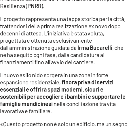
COSENZACHANNEL.IT
Resilienza (
PNRR
).
ILVIBONESE.IT
Il progetto rappresenta una tappa storica per la città,
CATANZAROCHANNEL.IT
trattandosi della prima realizzazione ex novo dopo
decenni di attesa. L’iniziativa è stata voluta,
LACAPITALENEWS.IT
progettata e ottenuta esclusivamente
dall’amministrazione guidata da
Irma Bucarelli
, che
App
ne ha seguito ogni fase, dalla candidatura ai
ANDROID
finanziamenti fino all’avvio del cantiere.
APPLE
Il nuovo asilo nido sorgerà in una zona in forte
espansione residenziale,
finora priva di servizi
essenziali e offrirà spazi moderni, sicuri e
sostenibili per accogliere i bambini e supportare le
famiglie mendicinesi
nella conciliazione tra vita
lavorativa e familiare.
«Questo progetto non è solo un edificio, ma un segno