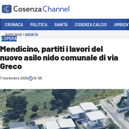
Vai
CRONACA
POLITICA
SANITÀ
COSENZA CALCIO
AMBIEN
HOME PAGE
SOCIETÀ
Sezioni
L’OPERA
CRONACA
Mendicino, partiti i lavori del
nuovo asilo nido comunale di via
POLITICA
Greco
COSENZA CALCIO
ECONOMIA E LAVORO
7 novembre 2025
15:55
ITALIA MONDO
SANITÀ
SPORT
CULTURA