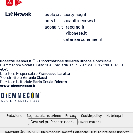
LaC Network
lacplay.it
lacitymag.it
lactv.it
lacapitalenews.it
laconair.it
ilreggino.it
ilvibonese.it
catanzarochannel.it
CosenzaChannel.it © – L’informazione dell’area urbana e provincia
Diemmecom Società Editoriale - reg. trib. CS n. 2709 del 16/12/2009 - R.O.C.
4049
Direttore Responsabile
Francesco Laratta
Vicedirettore
Antonio Clausi
Direttore Editoriale
Maria Grazia Falduto
www.diemmecom.it
Redazione
Segnala alla redazione
Privacy
Cookie policy
Note legali
Gestisci preferenze cookie
Lavora con noi
Copyright © 2014-2026 Diemmecom Società Editoriale - Tutti i diritti sono riservati