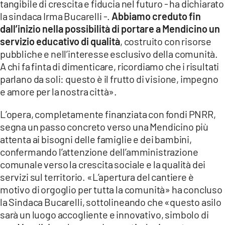
tangibile di crescita e fiducia nel futuro - ha dichiarato
la sindaca Irma Bucarelli -.
Abbiamo creduto fin
dall’inizio nella possibilità di portare a Mendicino un
servizio educativo di qualità
, costruito con risorse
pubbliche e nell’interesse esclusivo della comunità.
A chi fa finta di dimenticare, ricordiamo che i risultati
parlano da soli: questo è il frutto di visione, impegno
e amore per la nostra città».
L’opera, completamente finanziata con fondi PNRR,
segna un passo concreto verso una Mendicino più
attenta ai bisogni delle famiglie e dei bambini,
confermando l’attenzione dell’amministrazione
comunale verso la crescita sociale e la qualità dei
servizi sul territorio. «L’apertura del cantiere è
motivo di orgoglio per tutta la comunità» ha concluso
la Sindaca Bucarelli, sottolineando che «questo asilo
sarà un luogo accogliente e innovativo, simbolo di