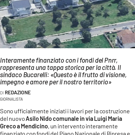
AMBIENTE
Streaming
LAC TV
LAC NETWORK
LAC ONAIR
Interamente finanziato con i fondi del Pnrr,
rappresenta una tappa storica per la città. Il
LaC
Network
sindaco Bucarelli: «Questo è il frutto di visione,
impegno e amore per il nostro territorio»
LACPLAY.IT
LACTV.IT
REDAZIONE
GIORNALISTA
LACONAIR.IT
Sono ufficialmente iniziati i lavori per la costruzione
LACITYMAG.IT
del nuovo
Asilo Nido comunale in via Luigi Maria
Greco a Mendicino
, un intervento interamente
ILREGGINO.IT
finanziato con fondi del Piano Nazionale di Ripresa e