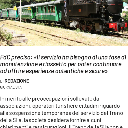
AMBIENTE
Streaming
LAC TV
LAC NETWORK
LAC ONAIR
FdC precisa: «Il servizio ha bisogno di una fase di
manutenzione e riassetto per poter continuare
LaC
Network
ad offrire esperienze autentiche e sicure»
LACPLAY.IT
REDAZIONE
LACTV.IT
GIORNALISTA
In merito alle preoccupazioni sollevate da
LACONAIR.IT
associazioni, operatori turistici e cittadini riguardo
LACITYMAG.IT
alla sospensione temporanea del servizio del Treno
ILREGGINO.IT
della Sila, la società desidera fornire alcuni
chiarimenti e rassicurazioni. Il Treno della Sila non è