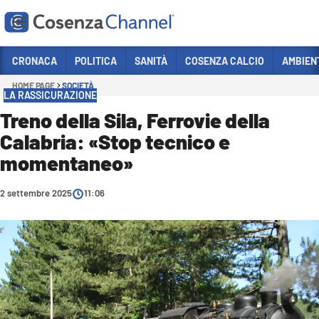
Vai
CRONACA
POLITICA
SANITÀ
COSENZA CALCIO
AMBIEN
HOME PAGE
SOCIETÀ
Sezioni
LA RASSICURAZIONE
CRONACA
Treno della Sila, Ferrovie della
Calabria: «Stop tecnico e
POLITICA
momentaneo»
COSENZA CALCIO
ECONOMIA E LAVORO
2 settembre 2025
11:06
ITALIA MONDO
SANITÀ
SPORT
CULTURA