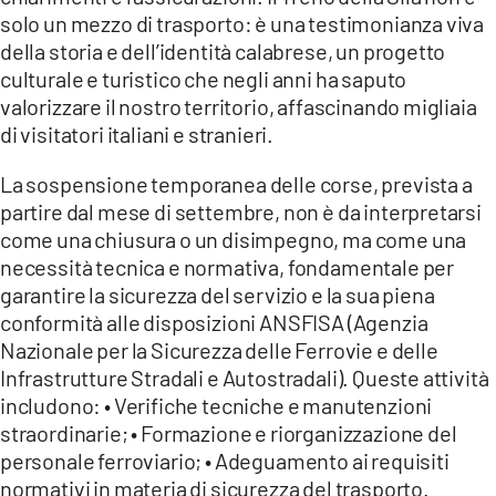
COSENZACHANNEL.IT
solo un mezzo di trasporto: è una testimonianza viva
ILVIBONESE.IT
della storia e dell’identità calabrese, un progetto
culturale e turistico che negli anni ha saputo
CATANZAROCHANNEL.IT
valorizzare il nostro territorio, affascinando migliaia
LACAPITALENEWS.IT
di visitatori italiani e stranieri.
La sospensione temporanea delle corse, prevista a
App
partire dal mese di settembre, non è da interpretarsi
ANDROID
come una chiusura o un disimpegno, ma come una
necessità tecnica e normativa, fondamentale per
APPLE
garantire la sicurezza del servizio e la sua piena
conformità alle disposizioni ANSFISA (Agenzia
Nazionale per la Sicurezza delle Ferrovie e delle
Infrastrutture Stradali e Autostradali). Queste attività
includono: • Verifiche tecniche e manutenzioni
straordinarie; • Formazione e riorganizzazione del
personale ferroviario; • Adeguamento ai requisiti
normativi in materia di sicurezza del trasporto.