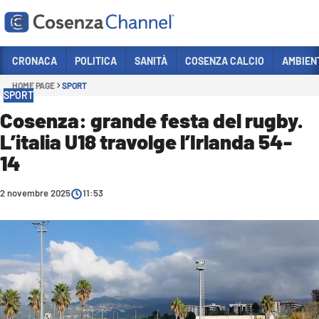
Vai
CRONACA
POLITICA
SANITÀ
COSENZA CALCIO
AMBIEN
HOME PAGE
SPORT
Sezioni
SPORT
CRONACA
Cosenza: grande festa del rugby.
L’italia U18 travolge l’Irlanda 54-
POLITICA
14
COSENZA CALCIO
ECONOMIA E LAVORO
2 novembre 2025
11:53
ITALIA MONDO
SANITÀ
SPORT
CULTURA