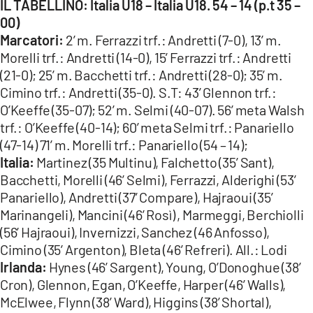
IL TABELLINO: Italia U18 – Italia U18. 54 – 14 (p.t 35 –
00)
Marcatori:
2’ m. Ferrazzi trf.: Andretti (7-0), 13’ m.
Morelli trf.: Andretti (14-0), 15’ Ferrazzi trf.: Andretti
(21-0); 25’ m. Bacchetti trf.: Andretti (28-0); 35’ m.
Cimino trf.: Andretti (35-0). S.T: 43’ Glennon trf.:
O’Keeffe (35-07); 52’ m. Selmi (40-07). 56’ meta Walsh
trf.: O’Keeffe (40-14); 60’ meta Selmi trf.: Panariello
(47-14) 71’ m. Morelli trf.: Panariello (54 – 14);
Italia:
Martinez (35 Multinu), Falchetto (35’ Sant),
Bacchetti, Morelli (46’ Selmi), Ferrazzi, Alderighi (53’
Panariello), Andretti (37’ Compare), Hajraoui (35’
Marinangeli), Mancini (46’ Rosì) , Marmeggi, Berchiolli
(56’ Hajraoui), Invernizzi, Sanchez (46 Anfosso),
Cimino (35’ Argenton), Bleta (46’ Refreri). All.: Lodi
Irlanda:
Hynes (46’ Sargent), Young, O’Donoghue (38’
Cron), Glennon, Egan, O’Keeffe, Harper (46’ Walls),
McElwee, Flynn (38’ Ward), Higgins (38’ Shortal),