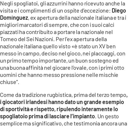
Negli spogliatoi, gli azzurrini hanno ricevuto anche la
visita e i complimenti di un ospite d’eccezione:
Diego
Domínguez
, ex apertura della nazionale italiana e tra i
migliori marcatori di sempre, che con i suoi calci
piazzati ha contribuito a portare la nazionale nel
Torneo del Sei Nazioni. Per l’ex apertura della
nazionale italiana quello visto «è stato un XV ben
messo in campo, deciso nel gioco, nei placcaggi, con
un primo tempo importante, un buon sostegno ed
una buona affinità nel giocare l’ovale, con i primi otto
uomini che hanno messo pressione nelle mischie
chiuse”.
Come da tradizione rugbistica, prima del terzo tempo
,
i giocatori irlandesi hanno dato un grande esempio
di sportività e rispetto, ripulendo interamente lo
spogliatoio prima di lasciare l’impianto
. Un gesto
semplice ma significativo, che testimonia ancora una