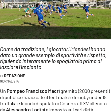
AMBIENTE
Streaming
LAC TV
LAC NETWORK
LAC ONAIR
Come da tradizione, i giocatori irlandesi hanno
dato un grande esempio di sportività e rispetto,
LaC
Network
ripulendo interamente lo spogliatoio prima di
lasciare l’impianto
LACPLAY.IT
LACTV.IT
REDAZIONE
GIORNALISTA
LACONAIR.IT
Un
Pompeo Francisco Macrì
gremito (2000 presenti)
LACITYMAG.IT
di pubblico ha accolto il test match di rugby under 18
tra Italia e Irlanda disputato a Cosenza. Il XV allenato
ILREGGINO.IT
da
Alessandro Lodi
si è imposto sui pari d’età