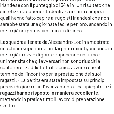
COSENZACHANNEL.IT
irlandese con il punteggio di 54 a 14. Un risultato che
ILVIBONESE.IT
sintetizza la superiorità degli azzurrini in campo, i
quali hanno fatto capire ai rugbisti irlandesi che non
CATANZAROCHANNEL.IT
sarebbe stata una giornata facile per loro, andando in
LACAPITALENEWS.IT
meta già nei primissimi minuti di gioco.
La squadra allenata da Alessandro Lodi ha mostrato
App
una chiara superiorità fin dai primi minuti, andando in
ANDROID
meta già in avvio di gara e imponendo un ritmo e
un’intensità che gli avversari non sono riusciti a
APPLE
contenere. Soddisfatto il tecnico azzurro che al
termine dell’incontro per la prestazione dei suoi
ragazzi: «La partita era stata impostata su principi
precisi di gioco e sull’avanzamento – ha spiegato –
e i
ragazzi hanno risposto in maniera eccellente
,
mettendo in pratica tutto il lavoro di preparazione
svolto».