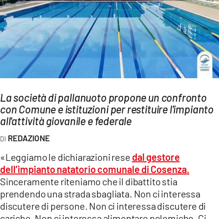
AMBIENTE
Streaming
LAC TV
LAC NETWORK
LAC ONAIR
La società di pallanuoto propone un confronto
con Comune e istituzioni per restituire l'impianto
LaC
Network
all'attività giovanile e federale
LACPLAY.IT
REDAZIONE
LACTV.IT
«Leggiamo le dichiarazioni rese
dal gestore
LACONAIR.IT
dell’impianto natatorio comunale di Cosenza.
Sinceramente riteniamo che il dibattito stia
LACITYMAG.IT
prendendo una strada sbagliata. Non ci interessa
ILREGGINO.IT
discutere di persone. Non ci interessa discutere di
cariche. Non ci interessa alimentare polemiche. Ci