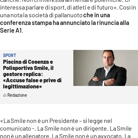
COSENZACHANNEL.IT
interessa parlare di sport, di atleti e di futuro». Così in
ILVIBONESE.IT
una nota la società di pallanuoto
che in una
conferenza stampa ha annunciato la rinuncia alla
CATANZAROCHANNEL.IT
Serie A1
.
LACAPITALENEWS.IT
App
SPORT
Piscina di Cosenza e
ANDROID
Polisportiva Smile, il
gestore replica:
APPLE
«Accuse false e prive di
legittimazione»
Redazione
«La Smile non è un Presidente – si legge nel
comunicato -. La Smile non è un dirigente. La Smile
non è un allenatore. La Smile non è un avvocato. La