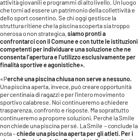
attività giovanili e programmi di alto livello. Un luogo
che torni ad essere un patrimonio della collettività e
dello sport cosentino. Se chi oggi gestisce la
struttura ritiene che la piscina scoperta sia troppo
onerosa o non strategica,
siamo pronti a
confrontarci con il Comune e con tutte le istituzioni
competenti per individuare una soluzione che ne
consenta l’apertura e l’utilizzo esclusivamente per
finalità sportive e agonistiche».
«P
erché una piscina chiusa non serve a nessuno.
Una piscina aperta, invece, può creare opportunità
per centinaia di ragazzi e per l’intero movimento
sportivo calabrese. Noi continueremo a chiedere
trasparenza, confronto e risposte. Ma soprattutto
continueremo a proporre soluzioni. Perché la Smile
non chiede una piscina per sé. La Smile – conclude la
nota –
chiede una piscina aperta per gli atleti. Per i