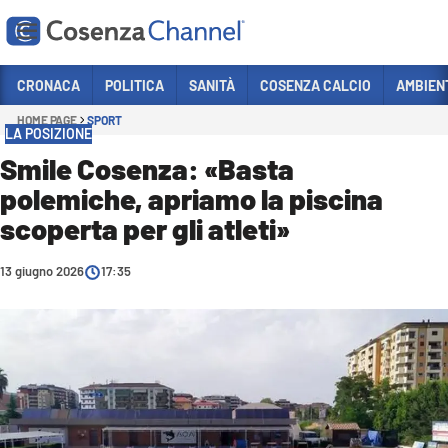
Vai
CRONACA
POLITICA
SANITÀ
COSENZA CALCIO
AMBIEN
HOME PAGE
SPORT
Sezioni
LA POSIZIONE
CRONACA
Smile Cosenza: «Basta
polemiche, apriamo la piscina
POLITICA
scoperta per gli atleti»
COSENZA CALCIO
ECONOMIA E LAVORO
13 giugno 2026
17:35
ITALIA MONDO
SANITÀ
SPORT
CULTURA