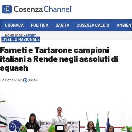
Vai
CRONACA
POLITICA
SANITÀ
COSENZA CALCIO
AMBIEN
HOME PAGE
SPORT
Sezioni
LIVELLO NAZIONALE
CRONACA
Farneti e Tartarone campioni
italiani a Rende negli assoluti di
POLITICA
squash
COSENZA CALCIO
ECONOMIA E LAVORO
1 giugno 2026
06:34
ITALIA MONDO
SANITÀ
SPORT
CULTURA