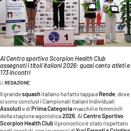
AMBIENTE
Streaming
LAC TV
LAC NETWORK
LAC ONAIR
Al Centro sportivo Scorpion Health Club
assegnati i titoli italiani 2026: quasi cento atleti e
LaC
Network
173 incontri
LACPLAY.IT
REDAZIONE
LACTV.IT
Il grande
squash
italiano ha fatto tappa a
Rende
, dove
LACONAIR.IT
si sono conclusi i Campionati Italiani Individuali
Assoluti
e di
Prima Categoria
maschili e femminili
LACITYMAG.IT
della stagione agonistica
2026
. Al
Centro Sportivo
ILREGGINO.IT
Scorpion Health Club
il pronostico è stato rispettato
negli assoluti, con i successi di
Yuri Farneti e Cristina