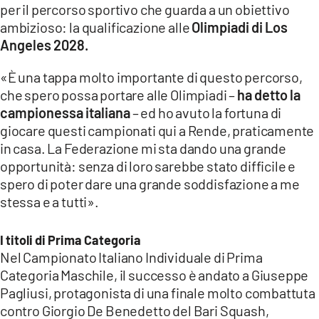
per il percorso sportivo che guarda a un obiettivo
ambizioso: la qualificazione alle
Olimpiadi di Los
Angeles 2028.
«È una tappa molto importante di questo percorso,
che spero possa portare alle Olimpiadi –
ha detto la
campionessa italiana
– ed ho avuto la fortuna di
giocare questi campionati qui a Rende, praticamente
in casa. La Federazione mi sta dando una grande
opportunità: senza di loro sarebbe stato difficile e
spero di poter dare una grande soddisfazione a me
stessa e a tutti».
I titoli di Prima Categoria
Nel Campionato Italiano Individuale di Prima
Categoria Maschile, il successo è andato a Giuseppe
Pagliusi, protagonista di una finale molto combattuta
contro Giorgio De Benedetto del Bari Squash,