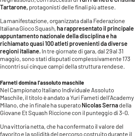
COSENZACHANNEL.IT
Tartarone,
protagonisti delle finali più attese.
ILVIBONESE.IT
La manifestazione, organizzata dalla Federazione
CATANZAROCHANNEL.IT
Italiana Gioco Squash,
ha rappresentato il principale
appuntamento nazionale della disciplina e ha
LACAPITALENEWS.IT
richiamato quasi 100 atleti provenienti da diverse
regioni italiane.
In tre giornate di gara, dal 29 al 31
App
maggio, sono stati disputati complessivamente 173
ANDROID
incontri sui cinque campi della struttura rendese.
APPLE
Farneti domina l’assoluto maschile
Nel Campionato Italiano Individuale Assoluto
Maschile, il titolo è andato a Yuri Farneti dell’Academy
Milano, che in finale ha superato
Nicolas Serna
della
Giovane Et Squash Riccione con il punteggio di 3-0.
Una vittoria netta, che ha confermato il valore del
favorito e la solidità del percorso costruito durante il