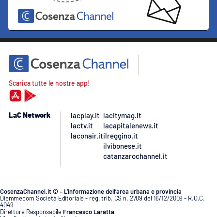
Scarica tutte le nostre app!
LaC Network
lacplay.it
lacitymag.it
lactv.it
lacapitalenews.it
laconair.it
ilreggino.it
ilvibonese.it
catanzarochannel.it
CosenzaChannel.it © – L’informazione dell’area urbana e provincia
Diemmecom Società Editoriale - reg. trib. CS n. 2709 del 16/12/2009 - R.O.C.
4049
Direttore Responsabile
Francesco Laratta