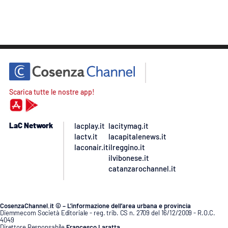
Scarica tutte le nostre app!
LaC Network
lacplay.it
lacitymag.it
lactv.it
lacapitalenews.it
laconair.it
ilreggino.it
ilvibonese.it
catanzarochannel.it
CosenzaChannel.it © – L’informazione dell’area urbana e provincia
Diemmecom Società Editoriale - reg. trib. CS n. 2709 del 16/12/2009 - R.O.C.
4049
Direttore Responsabile
Francesco Laratta