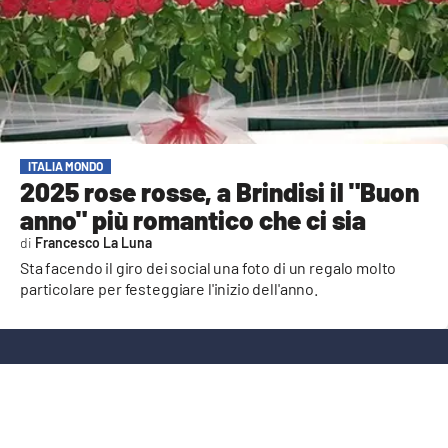
AMBIENTE
Streaming
LAC TV
LAC NETWORK
LAC ONAIR
ITALIA MONDO
2025 rose rosse, a Brindisi il "Buon
anno" più romantico che ci sia
LaC
Network
Francesco La Luna
Sta facendo il giro dei social una foto di un regalo molto
LACPLAY.IT
particolare per festeggiare l'inizio dell'anno.
LACTV.IT
LACONAIR.IT
LACITYMAG.IT
ILREGGINO.IT