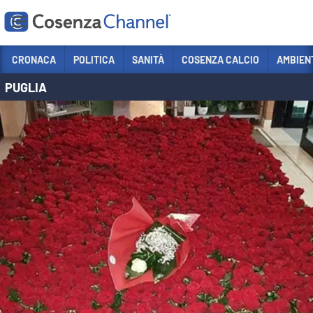
Vai
CRONACA
POLITICA
SANITÀ
COSENZA CALCIO
AMBIEN
PUGLIA
Sezioni
CRONACA
POLITICA
COSENZA CALCIO
ECONOMIA E LAVORO
ITALIA MONDO
SANITÀ
SPORT
CULTURA