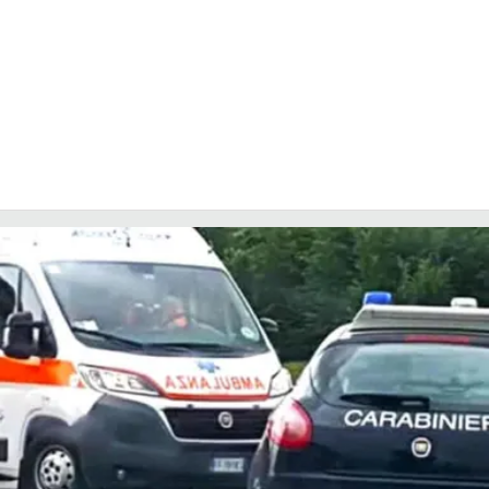
COSENZACHANNEL.IT
ILVIBONESE.IT
CATANZAROCHANNEL.IT
LACAPITALENEWS.IT
App
ANDROID
APPLE