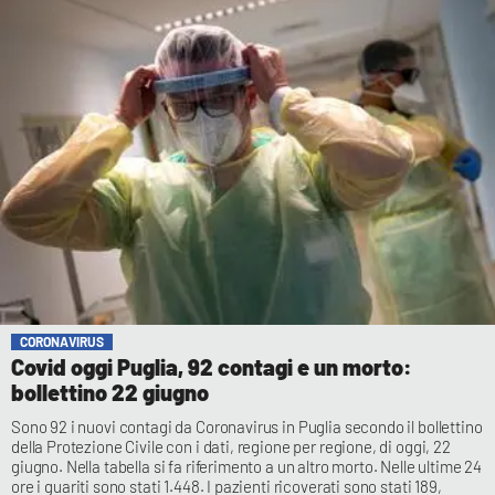
CORONAVIRUS
Covid oggi Puglia, 92 contagi e un morto:
bollettino 22 giugno
Sono 92 i nuovi contagi da Coronavirus in Puglia secondo il bollettino
della Protezione Civile con i dati, regione per regione, di oggi, 22
giugno. Nella tabella si fa riferimento a un altro morto. Nelle ultime 24
ore i guariti sono stati 1.448. I pazienti ricoverati sono stati 189,