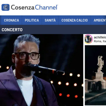
Vai
CRONACA
POLITICA
SANITÀ
COSENZA CALCIO
AMBIEN
CONCERTO
Sezioni
CRONACA
POLITICA
COSENZA CALCIO
ECONOMIA E LAVORO
ITALIA MONDO
SANITÀ
SPORT
CULTURA