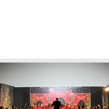
COSENZACHANNEL.IT
ILVIBONESE.IT
CATANZAROCHANNEL.IT
LACAPITALENEWS.IT
App
ANDROID
APPLE