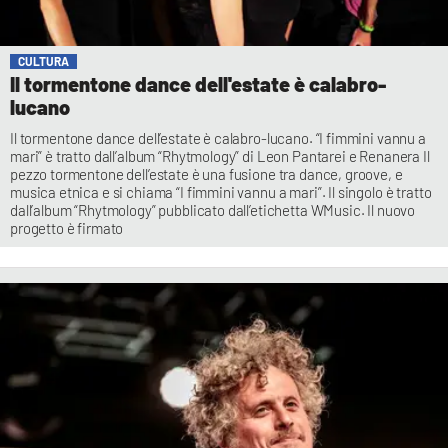
CULTURA
Il tormentone dance dell'estate è calabro-
lucano
Il tormentone dance dell’estate è calabro-lucano. “I fimmini vannu a
mari” è tratto dall’album “Rhytmology” di Leon Pantarei e Renanera Il
pezzo tormentone dell’estate è una fusione tra dance, groove, e
musica etnica e si chiama “I fimmini vannu a mari”. Il singolo è tratto
dall’album “Rhytmology” pubblicato dall’etichetta WMusic. Il nuovo
progetto è firmato