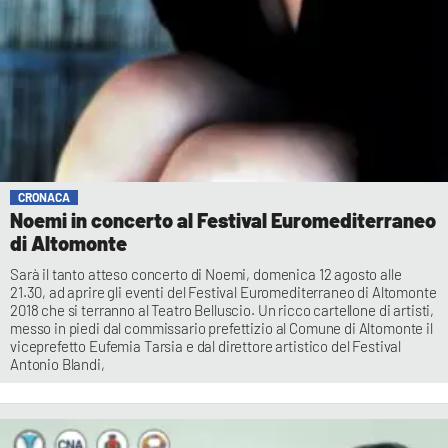
CRONACA
Noemi in concerto al Festival Euromediterraneo
di Altomonte
Sarà il tanto atteso concerto di Noemi, domenica 12 agosto alle
21.30, ad aprire gli eventi del Festival Euromediterraneo di Altomonte
2018 che si terranno al Teatro Belluscio. Un ricco cartellone di artisti,
messo in piedi dal commissario prefettizio al Comune di Altomonte il
viceprefetto Eufemia Tarsia e dal direttore artistico del Festival
Antonio Blandi,