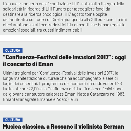
L’annuale concerto della “Fondazione Lilli”, nato sotto il segno della
solidarietà in ricordo di Lilli Funaro per raccogliere fondi da
destinare alla ricerca oncologica, il 17 agosto torna ospite
dell’anfiteatro dei ruderi di Cirella giungendo alla XIII edizione. I primi
dieci anni sono stati contraddistinti da concerti che hanno regalato
emozioni speciali, tra questi indimenticabili
CULTURA
“Confluenze-Festival delle Invasioni 2017”: oggi
il concerto di Eman
Ultimi tre giorni per “Confluenze-Festival delle Invasioni 2017”, la
lunga manifestazione culturale che ha accompagnato le sere di
luglio dei cosentini. Il programma dei concerti riprende venerdì 28
luglio, alle ore 22,00, alla Confluenza dei due fiumi, con l’esibizione
del giovane cantautore calabrese Eman. Nato a Catanzaro nel 1983,
Eman (all’anagrafe Emanuele Aceto), è un
CULTURA
Musica classica, a Rossano il violinista Berman