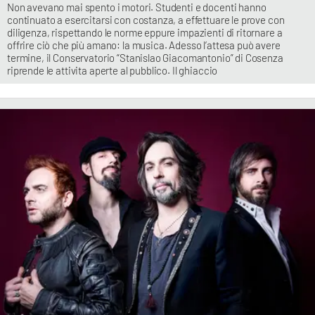
Non avevano mai spento i motori. Studenti e docenti hanno
continuato a esercitarsi con costanza, a effettuare le prove con
diligenza, rispettando le norme eppure impazienti di ritornare a
offrire ciò che più amano: la musica. Adesso l’attesa può avere
termine, il Conservatorio “Stanislao Giacomantonio” di Cosenza
riprende le attivita aperte al pubblico. Il ghiaccio