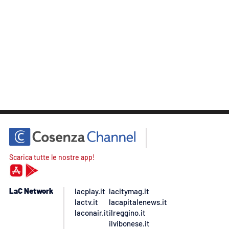
Scarica tutte le nostre app!
LaC Network
lacplay.it
lacitymag.it
lactv.it
lacapitalenews.it
laconair.it
ilreggino.it
ilvibonese.it