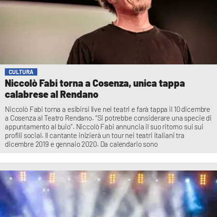
CULTURA
Niccolò Fabi torna a Cosenza, unica tappa
calabrese al Rendano
Niccolò Fabi torna a esibirsi live nei teatri e farà tappa il 10 dicembre
a Cosenza al Teatro Rendano. “Si potrebbe considerare una specie di
appuntamento al buio”. Niccolò Fabi annuncia il suo ritorno sui sui
profili social. Il cantante inizierà un tour nei teatri italiani tra
dicembre 2019 e gennaio 2020. Da calendario sono