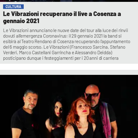
CULTURA
Le Vibrazioni recuperano il live a Cosenza a
gennaio 2021
Le Vibrazioni annunciano le nuove date del tour alla luce dei rinvii
dovuti all’emergenza Coronavirus: il 29 gennaio 2021 la band si
esibirà al Teatro Rendano di Cosenza recuperando l’appuntamento
del 6 maggio scorso. Le Vibrazioni (Francesco Sarcina, Stefano
Verderi, Marco Castellani Garrincha e Alessandro Deidda)
posticipano dunque i festeggiamenti per i 20 anni di carriera