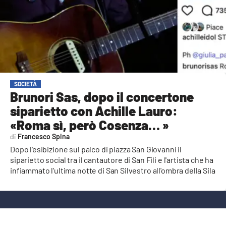
AMBIENTE
Streaming
LAC TV
LAC NETWORK
LAC ONAIR
SOCIETÀ
Brunori Sas, dopo il concertone
siparietto con Achille Lauro:
LaC
Network
«Roma sì, però Cosenza… »
LACPLAY.IT
Francesco Spina
Dopo l'esibizione sul palco di piazza San Giovanni il
LACTV.IT
siparietto social tra il cantautore di San Fili e l'artista che ha
infiammato l'ultima notte di San Silvestro all'ombra della Sila
LACONAIR.IT
LACITYMAG.IT
ILREGGINO.IT