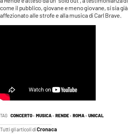
a Rende è atteso da un “sold out”, a testimonianza di
come il pubblico, giovane e meno giovane, si sia già
affezionato alle strofe e alla musica di Carl Brave.
TAG
CONCERTO ·
MUSICA ·
RENDE ·
ROMA ·
UNICAL
Cronaca
Tutti gli articoli di