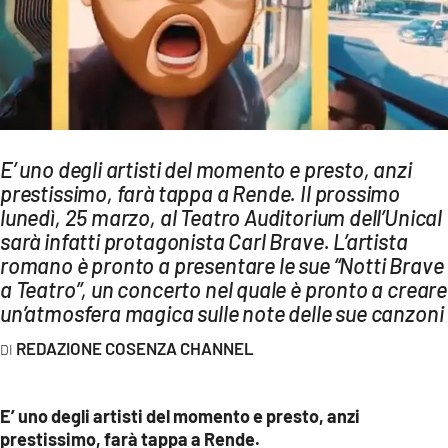
AMBIENTE
Streaming
LAC TV
LAC NETWORK
LAC ONAIR
E’ uno degli artisti del momento e presto, anzi
prestissimo, farà tappa a Rende. Il prossimo
lunedì, 25 marzo, al Teatro Auditorium dell’Unical
LaC
sarà infatti protagonista Carl Brave. L’artista
Network
romano è pronto a presentare le sue “Notti Brave
LACPLAY.IT
a Teatro”, un concerto nel quale è pronto a creare
LACTV.IT
un’atmosfera magica sulle note delle sue canzoni
LACONAIR.IT
REDAZIONE COSENZA CHANNEL
LACITYMAG.IT
E’ uno degli artisti del momento e presto, anzi
ILREGGINO.IT
prestissimo, farà tappa a Rende.