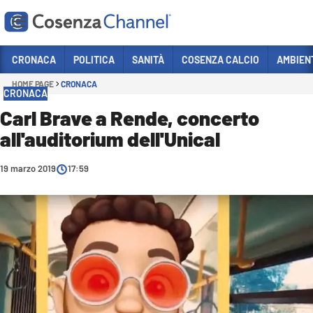
Vai
CRONACA
POLITICA
SANITÀ
COSENZA CALCIO
AMBIEN
HOME PAGE
CRONACA
Sezioni
CRONACA
CRONACA
Carl Brave a Rende, concerto
all'auditorium dell'Unical
POLITICA
COSENZA CALCIO
19 marzo 2019
17:59
ECONOMIA E LAVORO
ITALIA MONDO
SANITÀ
SPORT
CULTURA