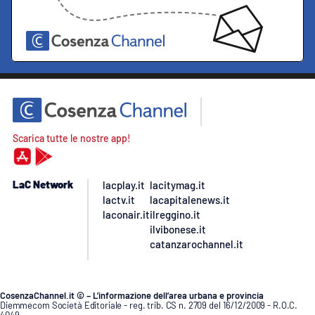
Scarica tutte le nostre app!
LaC Network
lacplay.it
lacitymag.it
lactv.it
lacapitalenews.it
laconair.it
ilreggino.it
ilvibonese.it
catanzarochannel.it
CosenzaChannel.it © – L’informazione dell’area urbana e provincia
Diemmecom Società Editoriale - reg. trib. CS n. 2709 del 16/12/2009 - R.O.C.
4049