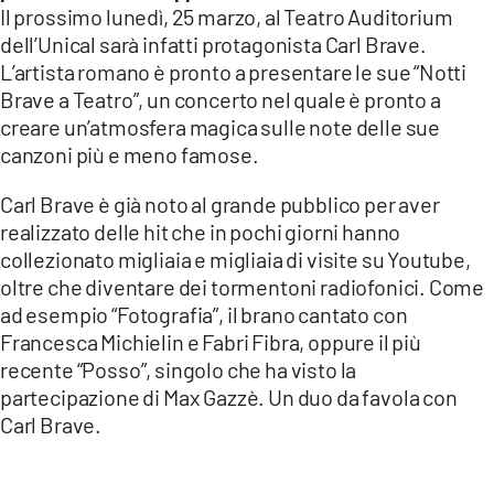
COSENZACHANNEL.IT
Il prossimo lunedì, 25 marzo, al Teatro Auditorium
dell’Unical sarà infatti protagonista Carl Brave.
ILVIBONESE.IT
L’artista romano è pronto a presentare le sue “Notti
CATANZAROCHANNEL.IT
Brave a Teatro”, un concerto nel quale è pronto a
creare un’atmosfera magica sulle note delle sue
LACAPITALENEWS.IT
canzoni più e meno famose.
App
Carl Brave è già noto al grande pubblico per aver
ANDROID
realizzato delle hit che in pochi giorni hanno
collezionato migliaia e migliaia di visite su Youtube,
APPLE
oltre che diventare dei tormentoni radiofonici. Come
ad esempio “Fotografia”, il brano cantato con
Francesca Michielin e Fabri Fibra, oppure il più
recente “Posso”, singolo che ha visto la
partecipazione di Max Gazzè. Un duo da favola con
Carl Brave.