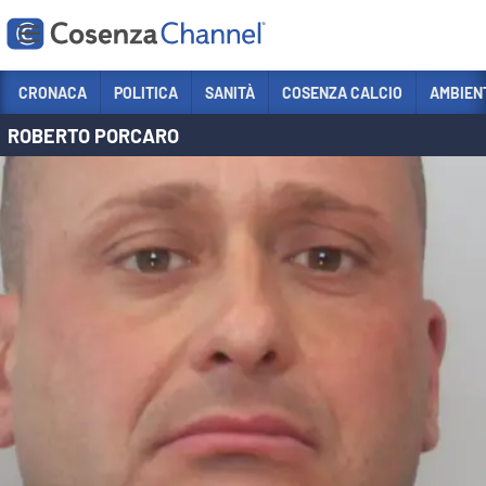
Vai
CRONACA
POLITICA
SANITÀ
COSENZA CALCIO
AMBIEN
ROBERTO PORCARO
Sezioni
CRONACA
POLITICA
COSENZA CALCIO
ECONOMIA E LAVORO
ITALIA MONDO
SANITÀ
SPORT
CULTURA