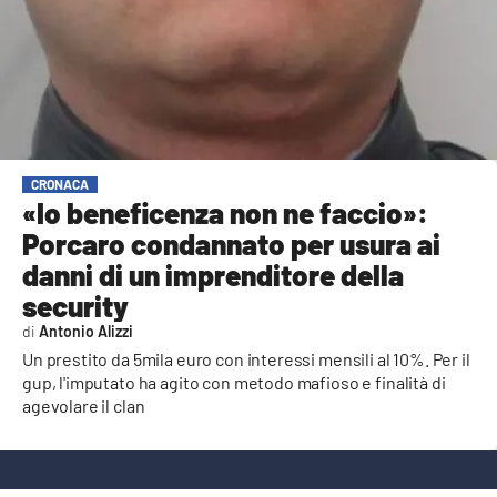
AMBIENTE
Streaming
LAC TV
LAC NETWORK
LAC ONAIR
CRONACA
«Io beneficenza non ne faccio»:
Porcaro condannato per usura ai
LaC
Network
danni di un imprenditore della
LACPLAY.IT
security
Antonio Alizzi
LACTV.IT
Un prestito da 5mila euro con interessi mensili al 10%. Per il
LACONAIR.IT
gup, l'imputato ha agito con metodo mafioso e finalità di
agevolare il clan
LACITYMAG.IT
ILREGGINO.IT