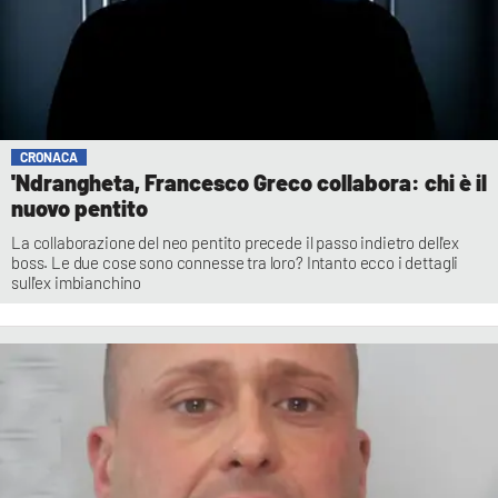
CRONACA
'Ndrangheta, Francesco Greco collabora: chi è il
nuovo pentito
La collaborazione del neo pentito precede il passo indietro dell'ex
boss. Le due cose sono connesse tra loro? Intanto ecco i dettagli
sull'ex imbianchino