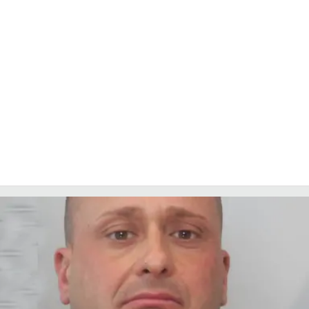
COSENZACHANNEL.IT
ILVIBONESE.IT
CATANZAROCHANNEL.IT
LACAPITALENEWS.IT
App
ANDROID
APPLE