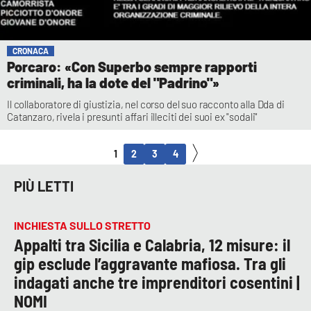
CRONACA
Porcaro: «Con Superbo sempre rapporti
criminali, ha la dote del "Padrino"»
Il collaboratore di giustizia, nel corso del suo racconto alla Dda di
Catanzaro, rivela i presunti affari illeciti dei suoi ex "sodali"
1
2
3
4
PIÙ LETTI
INCHIESTA SULLO STRETTO
Appalti tra Sicilia e Calabria, 12 misure: il
gip esclude l’aggravante mafiosa. Tra gli
indagati anche tre imprenditori cosentini |
NOMI