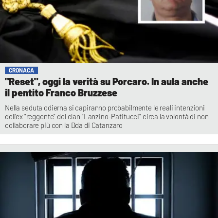
CRONACA
"Reset", oggi la verità su Porcaro. In aula anche
il pentito Franco Bruzzese
Nella seduta odierna si capiranno probabilmente le reali intenzioni
dell'ex "reggente" del clan "Lanzino-Patitucci" circa la volontà di non
collaborare più con la Dda di Catanzaro