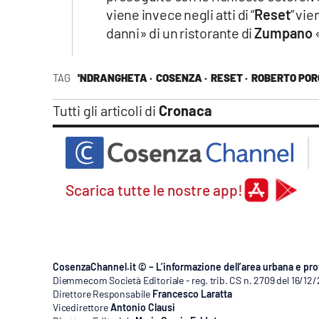
viene invece negli atti di “
Reset
” vie
danni» di un ristorante di
Zumpano
TAG
'NDRANGHETA ·
COSENZA ·
RESET ·
ROBERTO PO
Tutti gli articoli di
Cronaca
Scarica tutte le nostre app!
CosenzaChannel.it © – L’informazione dell’area urbana e pro
Diemmecom Società Editoriale - reg. trib. CS n. 2709 del 16/12
Direttore Responsabile
Francesco Laratta
Vicedirettore
Antonio Clausi