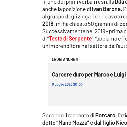
In uno dei primi verbali resi alla
Dda 
Apple
anche la posizione di
Ivan Barone.
Pa
al gruppo degli zingari ed ho avuto co
2018
, mi ha chiesto 50 grammi di
co
Successivamente nel 2019» prima che
Vai
di “
Testa di Serpente
“, “abbiamo ef
un imprenditore nel settore dell’au
LEGGI ANCHE ⬇️
Carcere duro per Marco e Luigi 
6 Luglio 2023 20:00
Secondo il racconto di
Porcaro
, l’a
detto “Mano Mozza” e dal figlio Nico