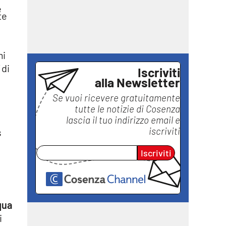
te
mi
 di
Iscriviti
alla Newsletter
Se vuoi ricevere gratuitamente
tutte le notizie di
Cosenza
lascia il tuo indirizzo email e
iscriviti
Iscriviti
qua
i