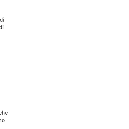
di
di
 che
amo