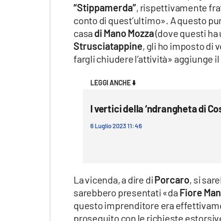
“Stippamerda”
, rispettivamente fr
conto di quest’ultimo». A questo p
casa
di Mano Mozza
(dove questi ha 
Strusciatappine
, gli ho imposto di 
fargli chiudere l’attività» aggiunge i
LEGGI ANCHE ⬇️
I vertici della ‘ndrangheta di C
6 Luglio 2023 11:46
La vicenda, a dire di
Porcaro
, si sa
sarebbero presentati «da
Fiore Ma
questo imprenditore era effettivamen
proseguito con le richieste estorsiv