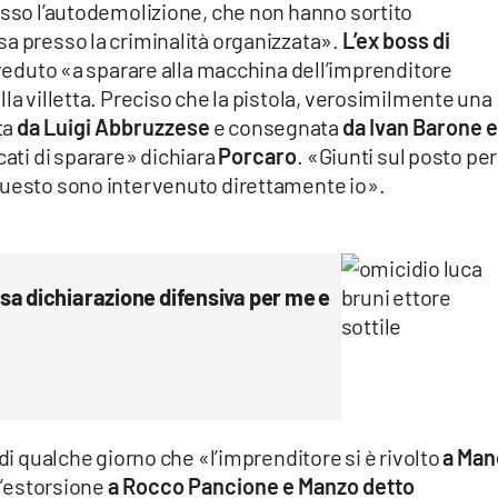
esso l’autodemolizione, che non hanno sortito
sa presso la criminalità organizzata».
L’ex boss di
ovveduto «a sparare alla macchina dell’imprenditore
la villetta. Preciso che la pistola, verosimilmente una
ta
da Luigi Abbruzzese
e consegnata
da Ivan Barone e
cati di sparare» dichiara
Porcaro
. «Giunti sul posto pe
questo sono intervenuto direttamente io».
sa dichiarazione difensiva per me e
di qualche giorno che «l’imprenditore si è rivolto
a Man
l’estorsione
a Rocco Pancione e Manzo detto