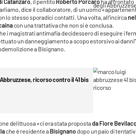
di Catanzaro
, il pentito
Roberto Porcaro
ha affrontato
rliamo, dice il collaboratore, di un uomo «appartenen
n lo stesso sporadici contatti. Una volta, all’incirca
nel
caina
con una trattativa che non si è conclusa.
 i magistrati antimafia decidessero di eseguire i fer
fettuato un danneggiamento a scopo estorsivo ai danni”
todemolizione a Bisignano.
Abbruzzese, ricorso contro il 41 bis
zione delittuosa «ci era stata proposta
da Fiore Bevilac
la
che è residente a
Bisignano
dopo un paio di tentativ