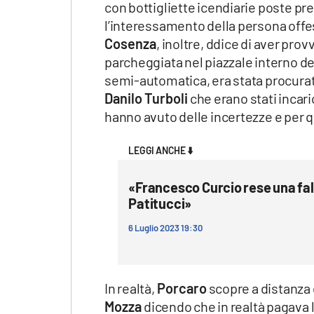
con bottigliette icendiarie poste pr
l’interessamento della persona offe
Cosenza
, inoltre, ddice di aver pr
parcheggiata nel piazzale interno del
semi-automatica, era stata procura
Danilo Turboli
che erano stati incari
hanno avuto delle incertezze e per 
LEGGI ANCHE ⬇️
«Francesco Curcio rese una fal
Patitucci»
6 Luglio 2023 19:30
In realtà,
Porcaro
scopre a distanza 
Mozza
dicendo che in realtà pagava 