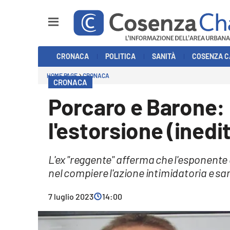
Sezioni
CRONACA
POLITICA
SANITÀ
COSENZA C
Cronaca
HOME PAGE
CRONACA
CRONACA
Politica
Porcaro e Barone: i
Cosenza Calcio
l'estorsione (inedi
Economia e Lavoro
L'ex "reggente" afferma che l'esponente 
Italia Mondo
nel compiere l'azione intimidatoria e sa
Sanità
7 luglio 2023
14:00
Sport