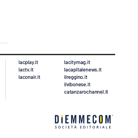
lacplay.it
lacitymag.it
lactv.it
lacapitalenews.it
laconair.it
ilreggino.it
ilvibonese.it
catanzarochannel.it