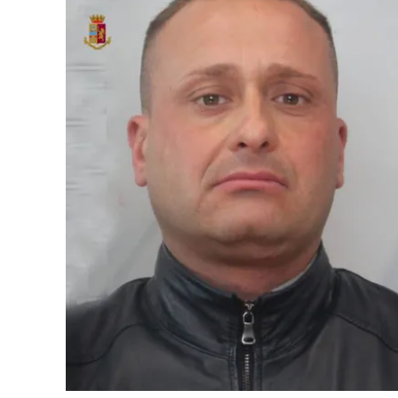
Cultura
Ambiente
Streaming
LaC TV
Lac Network
LaC OnAir
LaC
Network
lacplay.it
lactv.it