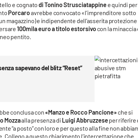
atello e cognato
di Tonino Strusciatappine
e quindi per
unto
Porcaro
avrebbe convocato «l’imprenditore sotto
un magazzino) e indipendente dell’asserita protezione 
versare
100mila euro a titolo estorsivo
con la minaccia 
l neo pentito.
osenza sapevano del blitz “Reset”
rebbe conclusa con
«Manzo e Rocco Pancione»
che si
no Mozza
alla presenza di
Luigi Abbruzzese
per riferire
te “a posto” con loro e per questo alla fine non abbi
e. Collego a questo chiarimento l’intercettazione che