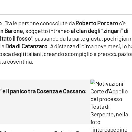
o
. Tra le persone conosciute da
Roberto Porcaro
c’è
an Barone,
soggetto intraneo
al clan degli “zingari” di
ltato il fosso
“, passando dalla parte giusta, pochi giorn
lla
Dda di Catanzaro
. A distanza di circa nove mesi, lo h
cosca degli italiani, creando scompiglio e preoccupazi
zata cosentina.
e” e il panico tra Cosenza e Cassano: