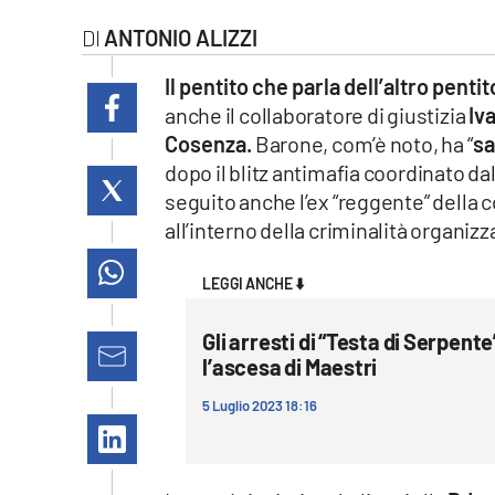
laconair.it
ANTONIO ALIZZI
lacitymag.it
Il pentito che parla dell’altro pentit
anche il collaboratore di giustizia
Iv
ilreggino.it
Cosenza.
Barone, com’è noto, ha “
sa
dopo il blitz antimafia coordinato da
cosenzachannel.it
seguito anche l’ex “reggente” della 
all’interno della criminalità organiz
ilvibonese.it
LEGGI ANCHE ⬇️
catanzarochannel.it
Gli arresti di “Testa di Serpent
lacapitalenews.it
l’ascesa di Maestri
5 Luglio 2023 18:16
App
Android