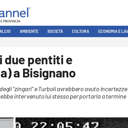
ALCIO
AMBIENTE
SOCIETÀ
CULTURA
ECONOMIA E LA
 due pentiti e
ta) a Bisignano
degli "zingari" e Turboli avrebbero avuto incertezze
rebbe intervenuto lui stesso per portarla a termine