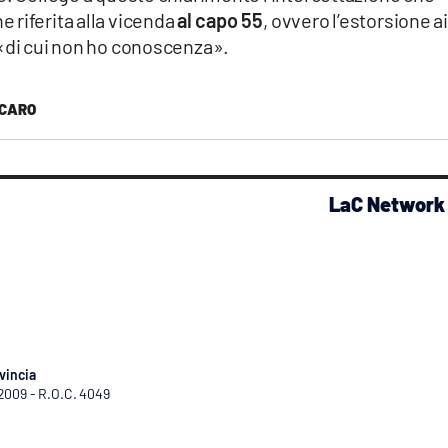
ne riferita alla vicenda
al capo 55
, ovvero l’estorsione ai
«di cui non ho conoscenza».
RCARO
LaC Network
vincia
/2009 - R.O.C. 4049