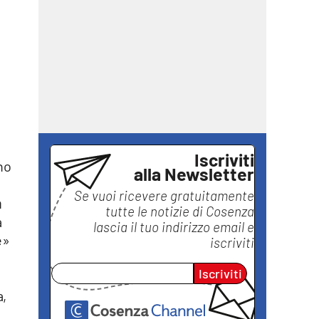
Iscriviti
no
alla Newsletter
Se vuoi ricevere gratuitamente
a
tutte le notizie di
Cosenza
a
lascia il tuo indirizzo email e
e»
iscriviti
Iscriviti
a,