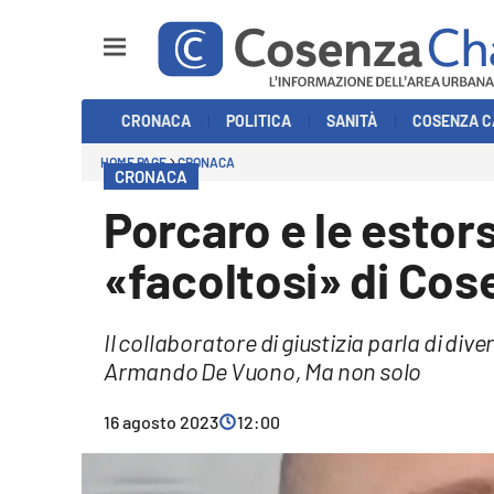
Sezioni
CRONACA
POLITICA
SANITÀ
COSENZA C
Cronaca
HOME PAGE
CRONACA
CRONACA
Politica
Porcaro e le estors
Cosenza Calcio
«facoltosi» di Cos
Economia e Lavoro
Il collaboratore di giustizia parla di dive
Italia Mondo
Armando De Vuono, Ma non solo
Sanità
16 agosto 2023
12:00
Sport