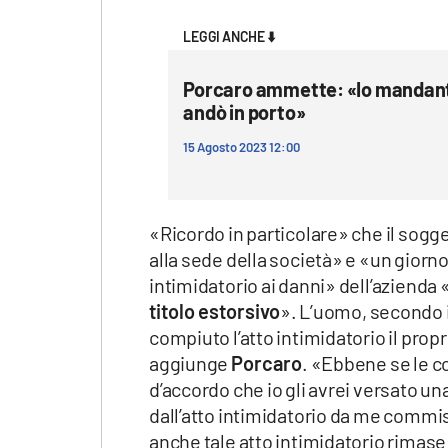
Apple
LEGGI ANCHE ⬇️
Porcaro ammette: «Io mandante
andò in porto»
Vai
15 Agosto 2023 12:00
«Ricordo in particolare» che il sogg
alla sede della società» e «un gior
intimidatorio ai danni» dell’azienda 
titolo estorsivo
». L’uomo, secondo i
compiuto l’atto intimidatorio il propr
aggiunge
Porcaro
. «Ebbene se le 
d’accordo che io gli avrei versato u
dall’atto intimidatorio da me commis
anche tale atto intimidatorio rimase