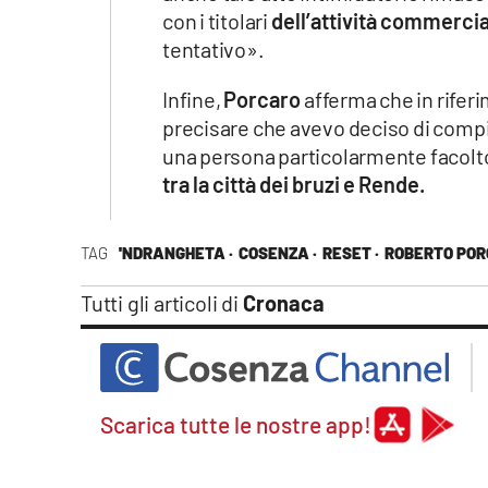
con i titolari
dell’attività commerci
tentativo».
Infine,
Porcaro
afferma che in riferi
precisare che avevo deciso di comp
una persona particolarmente facolt
tra la città dei bruzi e Rende.
TAG
'NDRANGHETA ·
COSENZA ·
RESET ·
ROBERTO PO
Tutti gli articoli di
Cronaca
Scarica tutte le nostre app!