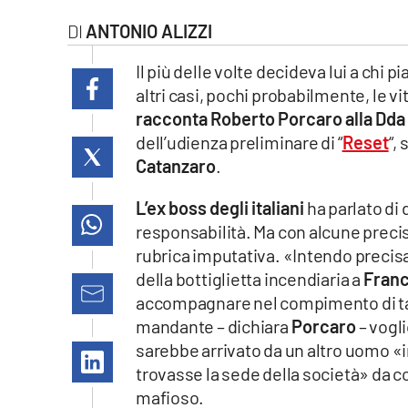
laconair.it
ANTONIO ALIZZI
lacitymag.it
Il più delle volte decideva lui a chi 
altri casi, pochi probabilmente, le v
ilreggino.it
racconta Roberto Porcaro alla Dda
dell’udienza preliminare di “
Reset
“,
cosenzachannel.it
Catanzaro
.
ilvibonese.it
L’ex boss degli italiani
ha parlato di
responsabilità. Ma con alcune precis
catanzarochannel.it
rubrica imputativa. «Intendo precisa
della bottiglietta incendiaria a
Fran
lacapitalenews.it
accompagnare nel compimento di tal
mandante – dichiara
Porcaro
– vogli
App
sarebbe arrivato da un altro uomo «
trovasse la sede della società» da c
Android
mafioso.