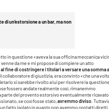
 di un’estorsione a un bar, ma non
etto in questione «aveva la sua officina meccanica vici
no venne da me e mi propose di compiere un atto
«
al fine di costringere i titolari a versare una somma 
l collaboratore di giustizia, era convinto «che una volt
ietario si sarebbe rivolto a lui per risolvere la question
cose fossero andate realmente così, rimanemmo
na parte del provento estorsivo eventualmente ricavato
sionato, se così fosse stato,
avremmo diviso
. Tuttavi
 un fatto isolato in quanto non avemmo contatti diretti