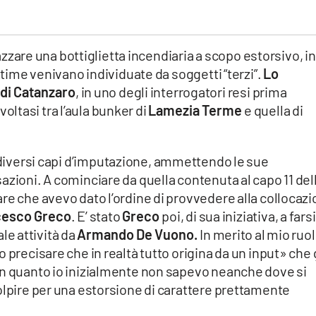
piazzare una bottiglietta incendiaria a scopo estorsivo, in
ittime venivano individuate da soggetti “terzi”.
Lo
 di Catanzaro
, in uno degli interrogatori resi prima
 svoltasi tra l’aula bunker di
Lamezia Terme
e quella di
 diversi capi d’imputazione, ammettendo le sue
azioni. A cominciare da quella contenuta al capo 11 del
re che avevo dato l’ordine di provvedere alla collocaz
cesco Greco
. E’ stato
Greco
poi, di sua iniziativa, a farsi
e attività da
Armando De Vuono.
In merito al mio ruol
o precisare che in realtà tutto origina da un input» che 
in quanto io inizialmente non sapevo neanche dove si
olpire per una estorsione di carattere prettamente