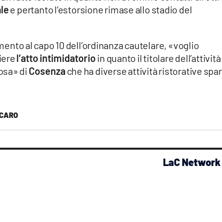
ale
e pertanto l’estorsione rimase allo stadio del
mento al capo 10 dell’ordinanza cautelare, «voglio
iere
l’atto intimidatorio
in quanto il titolare dell’attività
osa» di
Cosenza
che ha diverse attività ristorative spa
RCARO
LaC Network