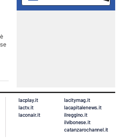
 è
rse
lacplay.it
lacitymag.it
lactv.it
lacapitalenews.it
laconair.it
ilreggino.it
ilvibonese.it
catanzarochannel.it