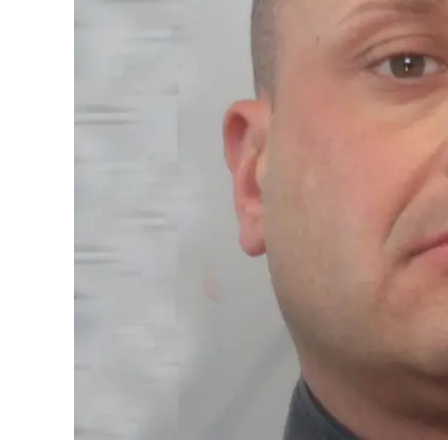
Cultura
Ambiente
Streaming
LaC TV
Lac Network
LaC OnAir
LaC
Network
lacplay.it
lactv.it