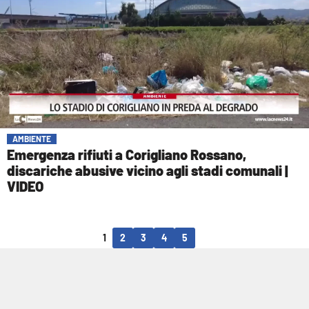
AMBIENTE
Emergenza rifiuti a Corigliano Rossano,
discariche abusive vicino agli stadi comunali |
VIDEO
1
2
3
4
5