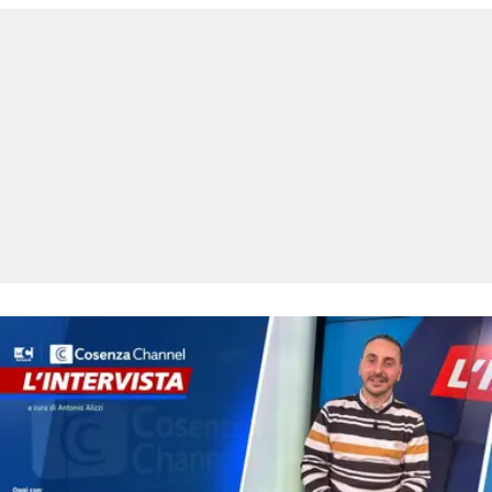
COSENZACHANNEL.IT
ILVIBONESE.IT
CATANZAROCHANNEL.IT
LACAPITALENEWS.IT
App
ANDROID
APPLE