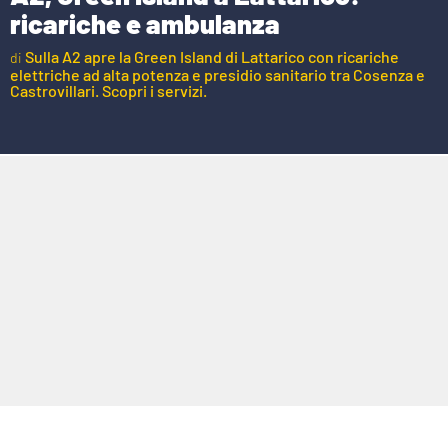
AMBIENTE
ricariche e ambulanza
Sulla A2 apre la Green Island di Lattarico con ricariche
Streaming
elettriche ad alta potenza e presidio sanitario tra Cosenza e
LAC TV
Castrovillari. Scopri i servizi.
LAC NETWORK
LAC ONAIR
LaC
Network
LACPLAY.IT
LACTV.IT
LACONAIR.IT
LACITYMAG.IT
ILREGGINO.IT