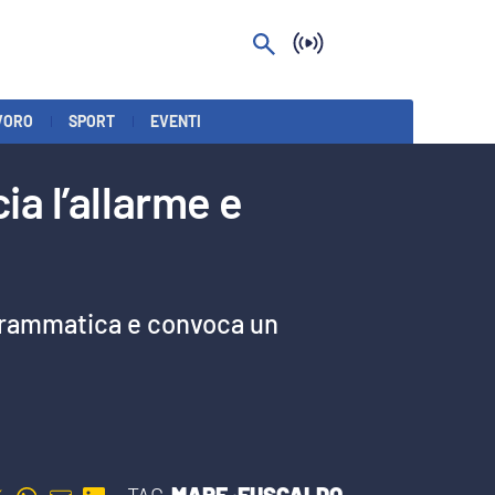
VORO
SPORT
EVENTI
ia l’allarme e
 drammatica e convoca un
TAG
MARE ·
FUSCALDO