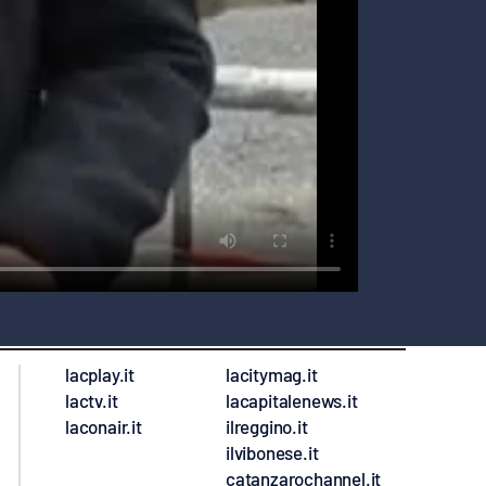
lacplay.it
lacitymag.it
lactv.it
lacapitalenews.it
laconair.it
ilreggino.it
ilvibonese.it
catanzarochannel.it