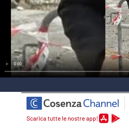
laconair.it
lacitymag.it
ilreggino.it
cosenzachannel.it
ilvibonese.it
catanzarochannel.it
lacapitalenews.it
App
Scarica tutte le nostre app!
Android