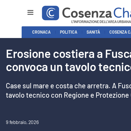
Sezioni
CRONACA
POLITICA
SANITÀ
COSENZA C
Cronaca
Erosione costiera a Fusca
Politica
convoca un tavolo tecni
Cosenza Calcio
Economia e Lavoro
Case sul mare e costa che arretra. A Fus
tavolo tecnico con Regione e Protezione 
Italia Mondo
Sanità
9 febbraio, 2026
Sport