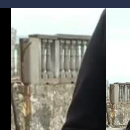
Cultura
Ambiente
Streaming
LaC TV
Lac Network
LaC OnAir
LaC
Network
lacplay.it
lactv.it