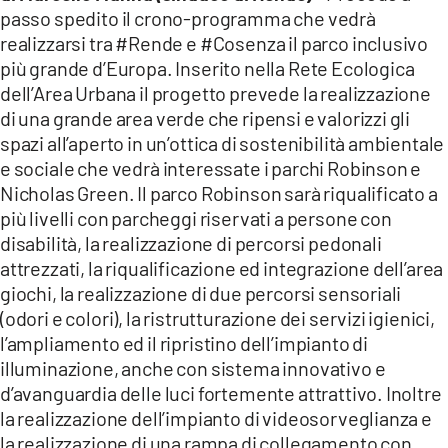
COSENZACHANNEL.IT
passo spedito il crono-programma che vedrà
realizzarsi tra #Rende e #Cosenza il parco inclusivo
ILVIBONESE.IT
più grande d’Europa. Inserito nella Rete Ecologica
CATANZAROCHANNEL.IT
dell’Area Urbana il progetto prevede la realizzazione
di una grande area verde che ripensi e valorizzi gli
LACAPITALENEWS.IT
spazi all’aperto in un’ottica di sostenibilità ambientale
e sociale che vedrà interessate i parchi Robinson e
App
Nicholas Green. Il parco Robinson sarà riqualificato a
ANDROID
più livelli con parcheggi riservati a persone con
APPLE
disabilità, la realizzazione di percorsi pedonali
attrezzati, la riqualificazione ed integrazione dell’area
giochi, la realizzazione di due percorsi sensoriali
(odori e colori), la ristrutturazione dei servizi igienici,
l’ampliamento ed il ripristino dell’impianto di
illuminazione, anche con sistema innovativo e
d’avanguardia delle luci fortemente attrattivo. Inoltre
la realizzazione dell’impianto di videosorveglianza e
la realizzazione di una rampa di collegamento con