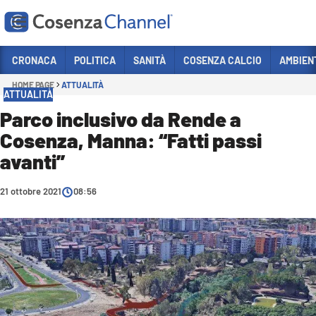
Vai
CRONACA
POLITICA
SANITÀ
COSENZA CALCIO
AMBIEN
HOME PAGE
ATTUALITÀ
Sezioni
ATTUALITÀ
CRONACA
Parco inclusivo da Rende a
Cosenza, Manna: “Fatti passi
POLITICA
avanti”
COSENZA CALCIO
ECONOMIA E LAVORO
21 ottobre 2021
08:56
ITALIA MONDO
SANITÀ
SPORT
CULTURA