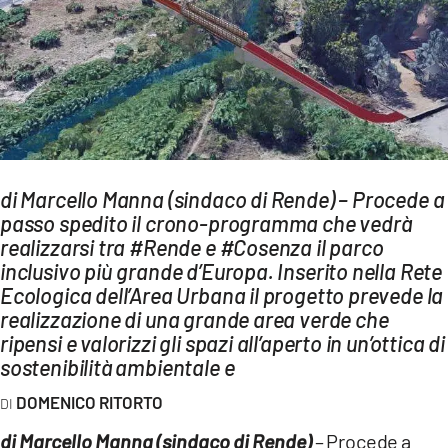
AMBIENTE
Streaming
LAC TV
LAC NETWORK
LAC ONAIR
di Marcello Manna (sindaco di Rende) – Procede a
passo spedito il crono-programma che vedrà
LaC
Network
realizzarsi tra #Rende e #Cosenza il parco
inclusivo più grande d’Europa. Inserito nella Rete
LACPLAY.IT
Ecologica dell’Area Urbana il progetto prevede la
LACTV.IT
realizzazione di una grande area verde che
ripensi e valorizzi gli spazi all’aperto in un’ottica di
LACONAIR.IT
sostenibilità ambientale e
LACITYMAG.IT
DOMENICO RITORTO
ILREGGINO.IT
di Marcello Manna (sindaco di Rende)
– Procede a