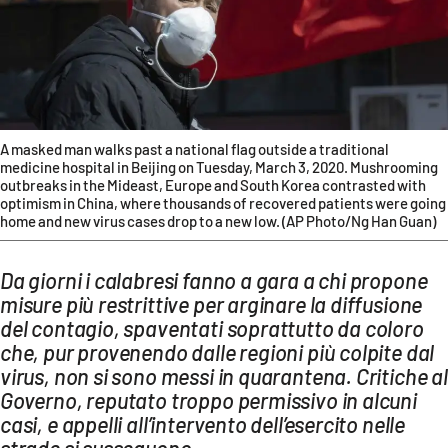
AMBIENTE
Streaming
LAC TV
LAC NETWORK
A masked man walks past a national flag outside a traditional
LAC ONAIR
medicine hospital in Beijing on Tuesday, March 3, 2020. Mushrooming
outbreaks in the Mideast, Europe and South Korea contrasted with
optimism in China, where thousands of recovered patients were going
LaC
home and new virus cases drop to a new low. (AP Photo/Ng Han Guan)
Network
LACPLAY.IT
Da giorni i calabresi fanno a gara a chi propone
misure più restrittive per arginare la diffusione
LACTV.IT
del contagio, spaventati soprattutto da coloro
LACONAIR.IT
che, pur provenendo dalle regioni più colpite dal
virus, non si sono messi in quarantena. Critiche al
LACITYMAG.IT
Governo, reputato troppo permissivo in alcuni
ILREGGINO.IT
casi, e appelli all’intervento dell’esercito nelle
strade si susseguono