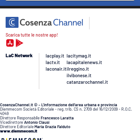
Scarica tutte le nostre app!
LaC Network
lacplay.it
lacitymag.it
lactv.it
lacapitalenews.it
laconair.it
ilreggino.it
ilvibonese.it
catanzarochannel.it
CosenzaChannel.it © – L’informazione dell’area urbana e provincia
Diemmecom Società Editoriale - reg. trib. CS n. 2709 del 16/12/2009 - R.O.C.
4049
Direttore Responsabile
Francesco Laratta
Vicedirettore
Antonio Clausi
Direttore Editoriale
Maria Grazia Falduto
www.diemmecom.it