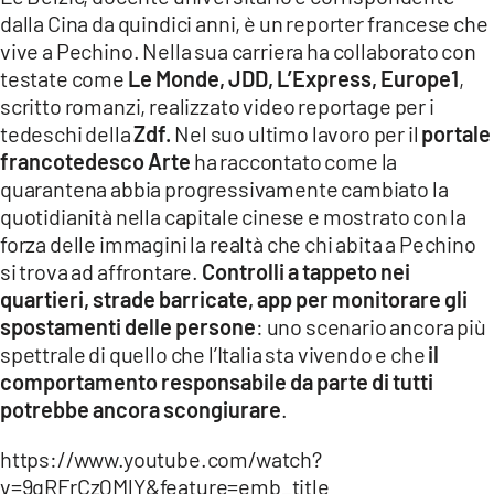
dalla Cina da quindici anni, è un reporter francese che
vive a Pechino. Nella sua carriera ha collaborato con
testate come
Le Monde, JDD, L’Express, Europe1
,
scritto romanzi, realizzato video reportage per i
tedeschi della
Zdf.
Nel suo ultimo lavoro per il
portale
francotedesco Arte
ha raccontato come la
quarantena abbia progressivamente cambiato la
quotidianità nella capitale cinese e mostrato con la
forza delle immagini la realtà che chi abita a Pechino
si trova ad affrontare.
Controlli a tappeto nei
quartieri, strade barricate, app per monitorare gli
spostamenti delle persone
: uno scenario ancora più
spettrale di quello che l’Italia sta vivendo e che
il
comportamento responsabile da parte di tutti
potrebbe ancora scongiurare
.
https://www.youtube.com/watch?
v=9qRFrCzQMlY&feature=emb_title