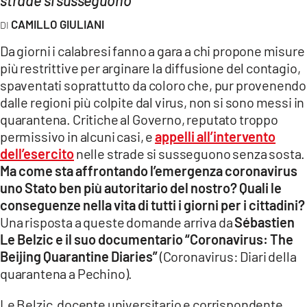
COSENZACHANNEL.IT
CAMILLO GIULIANI
ILVIBONESE.IT
Da giorni i calabresi fanno a gara a chi propone misure
CATANZAROCHANNEL.IT
più restrittive per arginare la diffusione del contagio,
LACAPITALENEWS.IT
spaventati soprattutto da coloro che, pur provenendo
dalle regioni più colpite dal virus, non si sono messi in
quarantena. Critiche al Governo, reputato troppo
App
permissivo in alcuni casi, e
appelli all’intervento
ANDROID
dell’esercito
nelle strade si susseguono senza sosta.
APPLE
Ma come sta affrontando l’emergenza coronavirus
uno Stato ben più autoritario del nostro? Quali le
conseguenze nella vita di tutti i giorni per i cittadini?
Una risposta a queste domande arriva da
Sébastien
Le Belzic e il suo documentario “Coronavirus: The
Beijing Quarantine Diaries”
(Coronavirus: Diari della
quarantena a Pechino).
Le Belzic, docente universitario e corrispondente