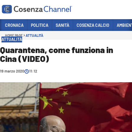
Vai
CRONACA
POLITICA
SANITÀ
COSENZA CALCIO
AMBIEN
HOME PAGE
ATTUALITÀ
Sezioni
ATTUALITÀ
CRONACA
Quarantena, come funziona in
Cina (VIDEO)
POLITICA
COSENZA CALCIO
19 marzo 2020
11:12
ECONOMIA E LAVORO
ITALIA MONDO
SANITÀ
SPORT
CULTURA