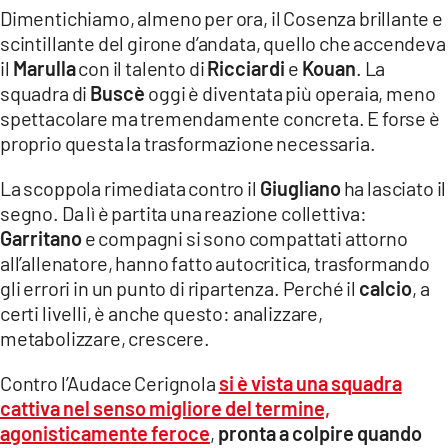
COSENZACHANNEL.IT
Dimentichiamo, almeno per ora, il Cosenza brillante e
scintillante del girone d’andata, quello che accendeva
ILVIBONESE.IT
il
Marulla
con il talento di
Ricciardi
e
Kouan
. La
CATANZAROCHANNEL.IT
squadra di
Buscè
oggi è diventata più operaia, meno
spettacolare ma tremendamente concreta. E forse è
LACAPITALENEWS.IT
proprio questa la trasformazione necessaria.
App
La scoppola rimediata contro il
Giugliano
ha lasciato il
ANDROID
segno. Da lì è partita una reazione collettiva:
Garritano
e compagni si sono compattati attorno
APPLE
all’allenatore, hanno fatto autocritica, trasformando
gli errori in un punto di ripartenza. Perché il
calcio
, a
certi livelli, è anche questo: analizzare,
metabolizzare, crescere.
Contro l’Audace Cerignola
si è vista una squadra
cattiva nel senso migliore del termine,
agonisticamente feroce
,
pronta a colpire quando