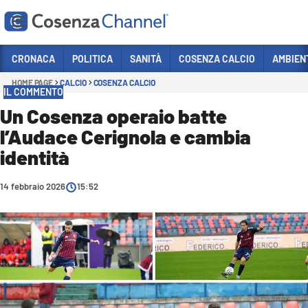
Vai
CRONACA
POLITICA
SANITÀ
COSENZA CALCIO
AMBIEN
HOME PAGE
CALCIO
COSENZA CALCIO
Sezioni
IL COMMENTO
CRONACA
Un Cosenza operaio batte
l’Audace Cerignola e cambia
POLITICA
identità
COSENZA CALCIO
ECONOMIA E LAVORO
14 febbraio 2026
15:52
ITALIA MONDO
SANITÀ
SPORT
CULTURA