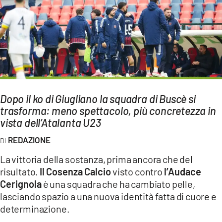
AMBIENTE
Streaming
LAC TV
LAC NETWORK
LAC ONAIR
Dopo il ko di Giugliano la squadra di Buscè si
trasforma: meno spettacolo, più concretezza in
LaC
Network
vista dell’Atalanta U23
LACPLAY.IT
REDAZIONE
LACTV.IT
La vittoria della sostanza, prima ancora che del
LACONAIR.IT
risultato.
Il Cosenza Calcio
visto contro
l’Audace
Cerignola
è una squadra che ha cambiato pelle,
LACITYMAG.IT
lasciando spazio a una nuova identità fatta di cuore e
ILREGGINO.IT
determinazione.