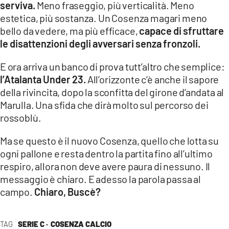
serviva.
Meno fraseggio, più verticalità. Meno
estetica, più sostanza. Un Cosenza magari meno
bello da vedere, ma più efficace,
capace di sfruttare
le disattenzioni degli avversari senza fronzoli.
E ora arriva un banco di prova tutt’altro che semplice:
l’Atalanta Under 23.
All’orizzonte c’è anche il sapore
della rivincita, dopo la sconfitta del girone d’andata al
Marulla. Una sfida che dirà molto sul percorso dei
rossoblù.
Ma se questo è il nuovo Cosenza, quello che lotta su
ogni pallone e resta dentro la partita fino all’ultimo
respiro, allora non deve avere paura di nessuno. Il
messaggio è chiaro. E adesso la parola passa al
campo.
Chiaro, Buscè?
TAG
SERIE C ·
COSENZA CALCIO