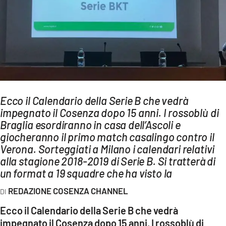
AMBIENTE
Streaming
LAC TV
LAC NETWORK
LAC ONAIR
Ecco il Calendario della Serie B che vedrà
impegnato il Cosenza dopo 15 anni. I rossoblù di
LaC
Network
Braglia esordiranno in casa dell’Ascoli e
giocheranno il primo match casalingo contro il
LACPLAY.IT
Verona. Sorteggiati a Milano i calendari relativi
LACTV.IT
alla stagione 2018-2019 di Serie B. Si tratterà di
un format a 19 squadre che ha visto la
LACONAIR.IT
REDAZIONE COSENZA CHANNEL
LACITYMAG.IT
Ecco il Calendario della Serie B che vedrà
ILREGGINO.IT
impegnato il Cosenza dopo 15 anni. I rossoblù di