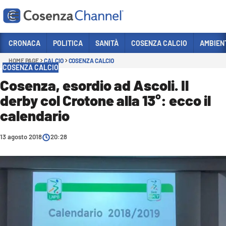
Vai
CRONACA
POLITICA
SANITÀ
COSENZA CALCIO
AMBIEN
HOME PAGE
CALCIO
COSENZA CALCIO
Sezioni
COSENZA CALCIO
CRONACA
Cosenza, esordio ad Ascoli. Il
derby col Crotone alla 13°: ecco il
POLITICA
calendario
COSENZA CALCIO
ECONOMIA E LAVORO
13 agosto 2018
20:28
ITALIA MONDO
SANITÀ
SPORT
CULTURA