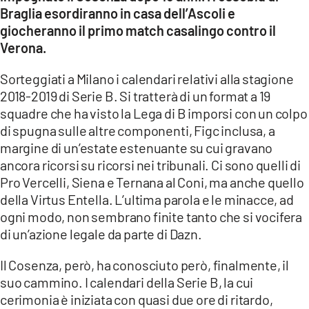
COSENZACHANNEL.IT
Braglia esordiranno in casa dell’Ascoli e
giocheranno il primo match casalingo contro il
ILVIBONESE.IT
Verona.
CATANZAROCHANNEL.IT
Sorteggiati a Milano i calendari relativi alla stagione
LACAPITALENEWS.IT
2018-2019 di Serie B. Si tratterà di un format a 19
squadre che ha visto la Lega di B imporsi con un colpo
App
di spugna sulle altre componenti, Figc inclusa, a
ANDROID
margine di un’estate estenuante su cui gravano
ancora ricorsi su ricorsi nei tribunali. Ci sono quelli di
APPLE
Pro Vercelli, Siena e Ternana al Coni, ma anche quello
della Virtus Entella. L’ultima parola e le minacce, ad
ogni modo, non sembrano finite tanto che si vocifera
di un’azione legale da parte di Dazn.
Il Cosenza, però, ha conosciuto però, finalmente, il
suo cammino. I calendari della Serie B, la cui
cerimonia è iniziata con quasi due ore di ritardo,