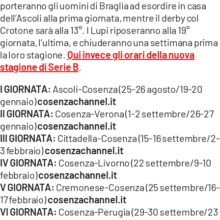
porteranno gli uomini di Braglia ad esordire in casa
dell’Ascoli alla prima giornata, mentre il derby col
Crotone sarà alla 13°. I Lupi riposeranno alla 19°
giornata, l’ultima, e chiuderanno una settimana prima
la loro stagione.
Qui invece gli orari della nuova
stagione di Serie B
.
I GIORNATA:
Ascoli-Cosenza (25-26 agosto/19-20
gennaio)
cosenzachannel.it
II GIORNATA:
Cosenza-Verona (1-2 settembre/26-27
gennaio)
cosenzachannel.it
III GIORNATA:
Cittadella-Cosenza (15-16 settembre/2-
3 febbraio)
cosenzachannel.it
IV GIORNATA:
Cosenza-Livorno (22 settembre/9-10
febbraio)
cosenzachannel.it
V GIORNATA:
Cremonese-Cosenza (25 settembre/16-
17 febbraio)
cosenzachannel.it
VI GIORNATA:
Cosenza-Perugia (29-30 settembre/23