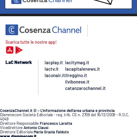
Scarica tutte le nostre app!
LaC Network
lacplay.it
lacitymag.it
lactv.it
lacapitalenews.it
laconair.it
ilreggino.it
ilvibonese.it
catanzarochannel.it
CosenzaChannel.it © – L’informazione dell’area urbana e provincia
Diemmecom Società Editoriale - reg. trib. CS n. 2709 del 16/12/2009 - R.O.C.
4049
Direttore Responsabile
Francesco Laratta
Vicedirettore
Antonio Clausi
Direttore Editoriale
Maria Grazia Falduto
www.diemmecom.it