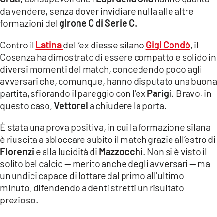
COSENZACHANNEL.IT
da vendere, senza dover invidiare nulla alle altre
ILVIBONESE.IT
formazioni del
girone C di Serie C.
CATANZAROCHANNEL.IT
Contro il
Latina
dell’ex diesse silano
Gigi Condò
, il
Cosenza ha dimostrato di essere compatto e solido in
LACAPITALENEWS.IT
diversi momenti del match, concedendo poco agli
avversari che, comunque, hanno disputato una buona
App
partita, sfiorando il pareggio con l’ex
Parigi
. Bravo, in
ANDROID
questo caso,
Vettorel
a chiudere la porta.
APPLE
È stata una prova positiva, in cui la formazione silana
è riuscita a sbloccare subito il match grazie all’estro di
Florenzi
e alla lucidità di
Mazzocchi
. Non si è visto il
solito bel calcio — merito anche degli avversari — ma
un undici capace di lottare dal primo all’ultimo
minuto, difendendo a denti stretti un risultato
prezioso.