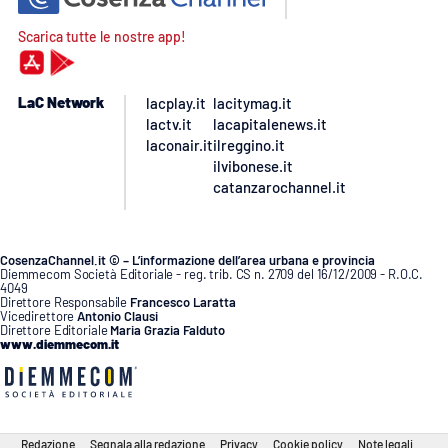
Scarica tutte le nostre app!
LaC Network
lacplay.it
lacitymag.it
lactv.it
lacapitalenews.it
laconair.it
ilreggino.it
ilvibonese.it
catanzarochannel.it
CosenzaChannel.it © – L’informazione dell’area urbana e provincia
Diemmecom Società Editoriale - reg. trib. CS n. 2709 del 16/12/2009 - R.O.C.
4049
Direttore Responsabile
Francesco Laratta
Vicedirettore
Antonio Clausi
Direttore Editoriale
Maria Grazia Falduto
www.diemmecom.it
Redazione
Segnala alla redazione
Privacy
Cookie policy
Note legali