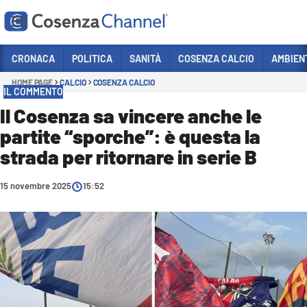
Vai
CRONACA
POLITICA
SANITÀ
COSENZA CALCIO
AMBIEN
HOME PAGE
CALCIO
COSENZA CALCIO
Sezioni
IL COMMENTO
CRONACA
Il Cosenza sa vincere anche le
partite “sporche”: è questa la
POLITICA
strada per ritornare in serie B
COSENZA CALCIO
ECONOMIA E LAVORO
15 novembre 2025
15:52
ITALIA MONDO
SANITÀ
SPORT
CULTURA