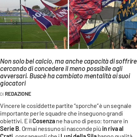
AMBIENTE
Streaming
LAC TV
LAC NETWORK
LAC ONAIR
Non solo bel calcio, ma anche capacità di soffrire
cercando di concedere il meno possibile agli
LaC
Network
avversari. Buscè ha cambiato mentalità ai suoi
giocatori
LACPLAY.IT
LACTV.IT
REDAZIONE
LACONAIR.IT
Vincere le cosiddette partite “sporche” è un segnale
importante per le squadre che inseguono grandi
LACITYMAG.IT
obiettivi. E il
Cosenza
ne ha uno di peso: tornare in
ILREGGINO.IT
Serie B
. Ormai nessuno si nasconde più
in riva al
Crati,
consapevoli che i
Lupi della Sila
hanno qualità