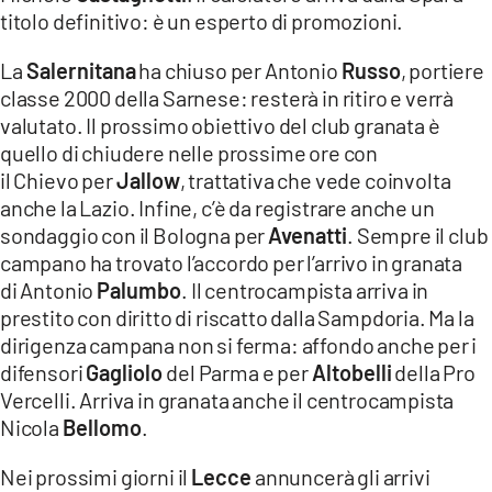
titolo definitivo: è un esperto di promozioni.
La
Salernitana
ha chiuso per Antonio
Russo
, portiere
classe 2000 della Sarnese: resterà in ritiro e verrà
valutato. Il prossimo obiettivo del club granata è
quello di chiudere nelle prossime ore con
il Chievo per
Jallow
, trattativa che vede coinvolta
anche la Lazio. Infine, c’è da registrare anche un
sondaggio con il Bologna per
Avenatti
. Sempre il club
campano ha trovato l’accordo per l’arrivo in granata
di Antonio
Palumbo
. Il centrocampista arriva in
prestito con diritto di riscatto dalla Sampdoria. Ma la
dirigenza campana non si ferma: affondo anche per i
difensori
Gagliolo
del Parma e per
Altobelli
della Pro
Vercelli. Arriva in granata anche il centrocampista
Nicola
Bellomo
.
Nei prossimi giorni il
Lecce
annuncerà gli arrivi