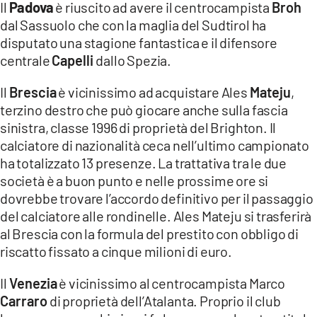
Il
Padova
è riuscito ad avere il centrocampista
Broh
dal Sassuolo che con la maglia del Sudtirol ha
disputato una stagione fantastica e il difensore
centrale
Capelli
dallo Spezia.
Il
Brescia
è vicinissimo ad acquistare Ales
Mateju
,
terzino destro che può giocare anche sulla fascia
sinistra, classe 1996 di proprietà del Brighton. Il
calciatore di nazionalità ceca nell’ultimo campionato
ha totalizzato 13 presenze. La trattativa tra le due
società è a buon punto e nelle prossime ore si
dovrebbe trovare l’accordo definitivo per il passaggio
del calciatore alle rondinelle. Ales Mateju si trasferirà
al Brescia con la formula del prestito con obbligo di
riscatto fissato a cinque milioni di euro.
Il
Venezia
è vicinissimo al centrocampista Marco
Carraro
di proprietà dell’Atalanta. Proprio il club