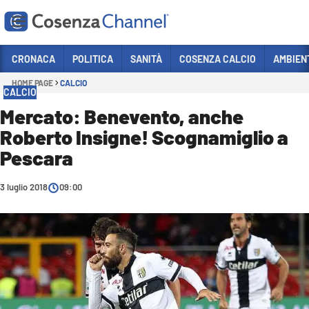
Vai
CRONACA
POLITICA
SANITÀ
COSENZA CALCIO
AMBIEN
HOME PAGE
CALCIO
Sezioni
CALCIO
CRONACA
Mercato: Benevento, anche
Roberto Insigne! Scognamiglio a
POLITICA
Pescara
COSENZA CALCIO
ECONOMIA E LAVORO
3 luglio 2018
09:00
ITALIA MONDO
SANITÀ
SPORT
CULTURA