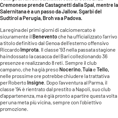
COSENZACHANNEL.IT
Cremonese prende Castagnetti dalla Spal, mentre la
Salernitana è a un passo da Jallow. Sgarbi del
ILVIBONESE.IT
Sudtirol a Perugia, Broh va a Padova.
CATANZAROCHANNEL.IT
La regina dei primi giorni di calciomercato è
LACAPITALENEWS.IT
sicuramente il
Benevento
che ha ufficializzato l’arrivo
a titolo definitivo dal Genoa dell’esterno offensivo
App
Riccardo
Improta
. Il classe ’93 nella passata stagione
ANDROID
ha indossato la casacca del Bari collezionando 36
presenze e realizzando 8 reti. Sempre il club
APPLE
campano, che ha già preso
Nocerino
,
Tuia
e
Tello,
nelle prossime ore potrebbe chiudere la trattativa
per Roberto
Insigne
. Dopo l’avventura al Parma, il
classe ’94 è rientrato dal prestito a Napoli, suo club
d’appartenenza, ma è già pronto a partire questa volta
per una meta più vicina, sempre con l’obiettivo
promozione.