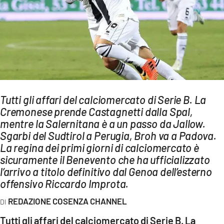
AMBIENTE
Streaming
LAC TV
LAC NETWORK
LAC ONAIR
Tutti gli affari del calciomercato di Serie B. La
Cremonese prende Castagnetti dalla Spal,
LaC
Network
mentre la Salernitana è a un passo da Jallow.
Sgarbi del Sudtirol a Perugia, Broh va a Padova.
LACPLAY.IT
La regina dei primi giorni di calciomercato è
LACTV.IT
sicuramente il Benevento che ha ufficializzato
l’arrivo a titolo definitivo dal Genoa dell’esterno
LACONAIR.IT
offensivo Riccardo Improta.
LACITYMAG.IT
REDAZIONE COSENZA CHANNEL
ILREGGINO.IT
Tutti gli affari del calciomercato di Serie B. La