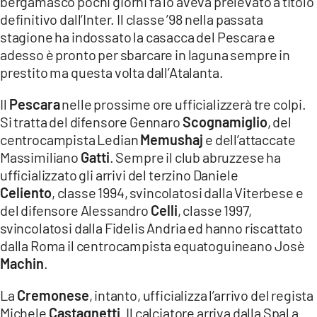
bergamasco pochi giorni fa lo aveva prelevato a titolo
definitivo dall’Inter. Il classe ’98 nella passata
stagione ha indossato la casacca del Pescara e
adesso è pronto per sbarcare in laguna sempre in
prestito ma questa volta dall’Atalanta.
Il
Pescara
nelle prossime ore ufficializzerà tre colpi.
Si tratta del difensore Gennaro
Scognamiglio
, del
centrocampista Ledian
Memushaj
e dell’attaccate
Massimiliano
Gatti
. Sempre il club abruzzese ha
ufficializzato gli arrivi del terzino Daniele
Celiento
, classe 1994, svincolatosi dalla Viterbese e
del difensore Alessandro
Celli
, cl
asse 1997,
svincolatosi dalla Fidelis Andria ed hanno riscattato
dalla Roma il centrocampista equatoguineano Josè
Machin
.
La
Cremonese
, intanto, ufficializza l’arrivo del regista
Michele
Castagnetti
. Il calciatore arriva dalla Spal a