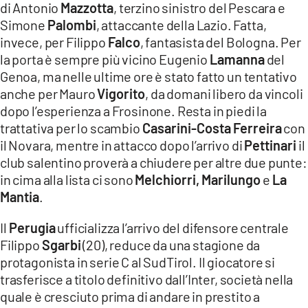
di Antonio
Mazzotta
, terzino sinistro del Pescara e
Simone
Palombi
, attaccante della Lazio. Fatta,
invece, per Filippo
Falco
, fantasista del Bologna. Per
la porta è sempre più vicino Eugenio
Lamanna
del
Genoa, ma nelle ultime ore è stato fatto un tentativo
anche per Mauro
Vigorito
, da domani libero da vincoli
dopo l’esperienza a Frosinone. Resta in piedi la
trattativa per lo scambio
Casarini-Costa Ferreira
con
il Novara, mentre in attacco dopo l’arrivo di
Pettinari
il
club salentino proverà a chiudere per altre due punte:
in cima alla lista ci sono
Melchiorri, Marilungo
e
L
a
Mantia
.
Il
Perugia
ufficializza l’arrivo del difensore centrale
Filippo
Sgarbi
(20), reduce da una stagione da
protagonista in serie C al SudTirol. Il giocatore si
trasferisce a titolo definitivo dall’Inter, società nella
quale è cresciuto prima di andare in prestito a