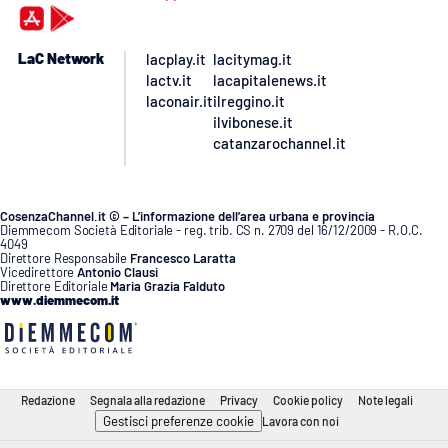
LaC Network
lacplay.it
lacitymag.it
lactv.it
lacapitalenews.it
laconair.it
ilreggino.it
ilvibonese.it
catanzarochannel.it
CosenzaChannel.it © – L’informazione dell’area urbana e provincia
Diemmecom Società Editoriale - reg. trib. CS n. 2709 del 16/12/2009 - R.O.C.
4049
Direttore Responsabile
Francesco Laratta
Vicedirettore
Antonio Clausi
Direttore Editoriale
Maria Grazia Falduto
www.diemmecom.it
Redazione
Segnala alla redazione
Privacy
Cookie policy
Note legali
Gestisci preferenze cookie
Lavora con noi