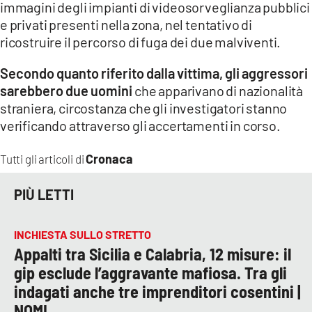
immagini degli impianti di videosorveglianza pubblici
e privati presenti nella zona, nel tentativo di
ricostruire il percorso di fuga dei due malviventi.
Secondo quanto riferito dalla vittima, gli aggressori
sarebbero due uomini
che apparivano di nazionalità
straniera, circostanza che gli investigatori stanno
verificando attraverso gli accertamenti in corso.
Cronaca
Tutti gli articoli di
PIÙ LETTI
INCHIESTA SULLO STRETTO
Appalti tra Sicilia e Calabria, 12 misure: il
gip esclude l’aggravante mafiosa. Tra gli
indagati anche tre imprenditori cosentini |
NOMI