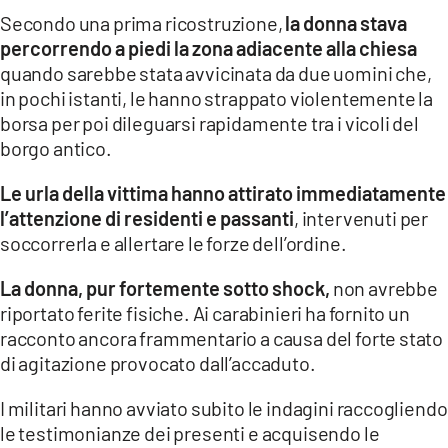
COSENZACHANNEL.IT
Secondo una prima ricostruzione,
la donna stava
ILVIBONESE.IT
percorrendo a piedi la zona adiacente alla chiesa
quando sarebbe stata avvicinata da due uomini che,
CATANZAROCHANNEL.IT
in pochi istanti, le hanno strappato violentemente la
LACAPITALENEWS.IT
borsa per poi dileguarsi rapidamente tra i vicoli del
borgo antico.
App
Le urla della vittima hanno attirato immediatamente
ANDROID
l’attenzione di residenti e passanti
, intervenuti per
APPLE
soccorrerla e allertare le forze dell’ordine.
La donna, pur fortemente sotto shock,
non avrebbe
riportato ferite fisiche. Ai carabinieri ha fornito un
racconto ancora frammentario a causa del forte stato
di agitazione provocato dall’accaduto.
I militari hanno avviato subito le indagini raccogliendo
le testimonianze dei presenti e acquisendo le