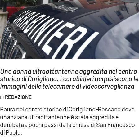
AMBIENTE
Streaming
LAC TV
LAC NETWORK
LAC ONAIR
LaC
Una donna ultraottantenne aggredita nel centro
Network
storico di Corigliano. I carabinieri acquisiscono le
LACPLAY.IT
immagini delle telecamere di videosorveglianza
LACTV.IT
REDAZIONE
LACONAIR.IT
Paura nel centro storico di Corigliano-Rossano dove
un’anziana ultraottantenne è stata aggredita e
LACITYMAG.IT
derubata a pochi passi dalla chiesa di San Francesco
ILREGGINO.IT
di Paola.