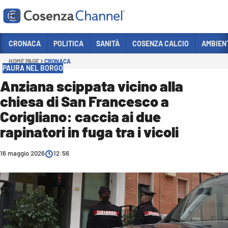
Vai
CRONACA
POLITICA
SANITÀ
COSENZA CALCIO
AMBIEN
HOME PAGE
CRONACA
Sezioni
PAURA NEL BORGO
CRONACA
Anziana scippata vicino alla
chiesa di San Francesco a
POLITICA
Corigliano: caccia ai due
COSENZA CALCIO
rapinatori in fuga tra i vicoli
ECONOMIA E LAVORO
16 maggio 2026
ITALIA MONDO
12:56
SANITÀ
SPORT
CULTURA