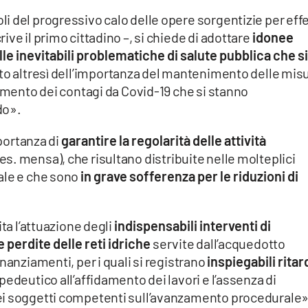
i del progressivo calo delle opere sorgentizie per eff
ve il primo cittadino –, si chiede di adottare
idonee
lle
inevitabili problematiche di salute pubblica che si
to altresì dell’importanza del mantenimento delle mis
aumento dei contagi da Covid-19 che si stanno
do».
mportanza di
garantire la regolarità delle attività
es. mensa), che risultano distribuite nelle molteplici
ale e che sono
in grave sofferenza per le riduzioni di
ita l’attuazione degli
indispensabili interventi di
le
perdite delle reti idriche
servite dall’acquedotto
nanziamenti, per i quali si registrano
inspiegabili ritar
edeutico all’affidamento dei lavori e l’assenza di
ei soggetti competenti sull’avanzamento procedurale»