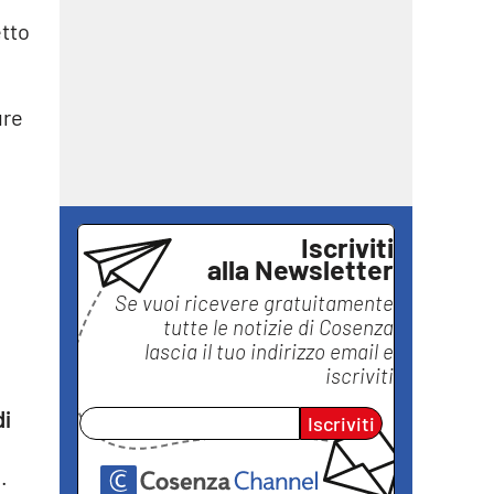
etto
ure
Iscriviti
alla Newsletter
Se vuoi ricevere gratuitamente
tutte le notizie di
Cosenza
lascia il tuo indirizzo email e
iscriviti
di
Iscriviti
.