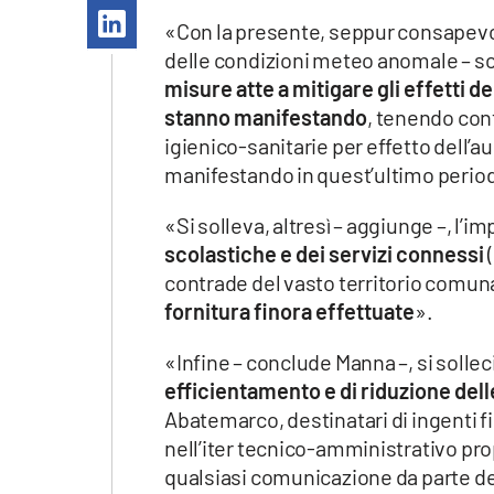
Apple
«Con la presente, seppur consapevol
delle condizioni meteo anomale – scri
misure atte a mitigare gli effetti de
stanno manifestando
, tenendo con
Vai
igienico-sanitarie per effetto dell’
manifestando in quest’ultimo perio
«Si solleva, altresì – aggiunge –, l’i
scolastiche e dei servizi
connessi
(
contrade del vasto territorio comun
fornitura finora effettuate
».
«Infine – conclude Manna –, si sollec
efficientamento e di riduzione del
Abatemarco, destinatari di ingenti fi
nell’iter tecnico-amministrativo prop
qualsiasi comunicazione da parte d