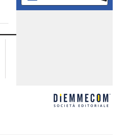
lacplay.it
lacitymag.it
lactv.it
lacapitalenews.it
laconair.it
ilreggino.it
ilvibonese.it
catanzarochannel.it