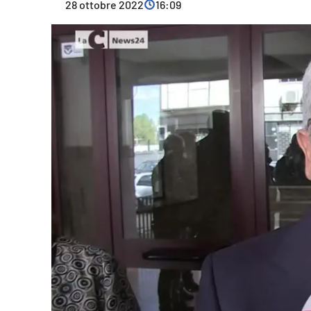
28 ottobre 2022
16:09
Cultura
Ambiente
Streaming
LaC TV
Lac Network
LaC OnAir
LaC
Network
lacplay.it
lactv.it