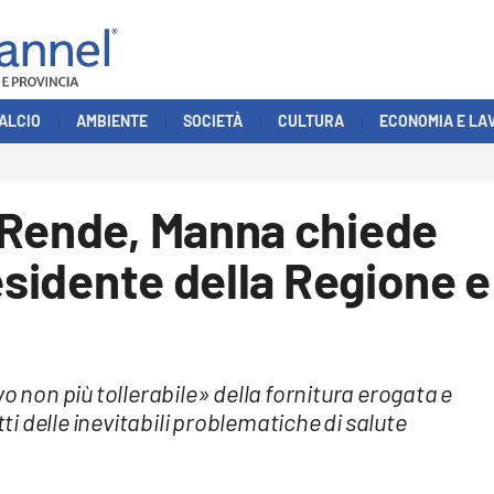
ALCIO
AMBIENTE
SOCIETÀ
CULTURA
ECONOMIA E LA
 Rende, Manna chiede
esidente della Regione e
o non più tollerabile» della fornitura erogata e
tti delle inevitabili problematiche di salute