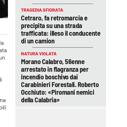
TRAGEDIA SFIORATA
Cetraro, fa retromarcia e
precipita su una strada
trafficata: illeso il conducente
di un camion
la
ata
NATURA VIOLATA
un
Morano Calabro, 56enne
arrestato in flagranza per
incendio boschivo dai
i
Carabinieri Forestali. Roberto
Occhiuto: «Piromani nemici
della Calabria»
una
ili