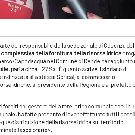
parte del responsabile della sede zonale di Cosenza del
 complessiva della fornitura della risorsa idrica
erog
marco/Capodacqua nel Comune di Rende ha raggiunto 
bile
, pari a circa il 27%». È quanto scrive il sindaco di
a indirizzata alla stessa Sorical, al commissario
isorse idriche, al presidente della Regione e al prefetto d
i forniti dal gestore della rete idrica comunale che, in 
ale, ha fatto presente di aver effettuato tutti i possib
equa distribuzione della risorsa idrica sul territorio
minate fasce orarie».