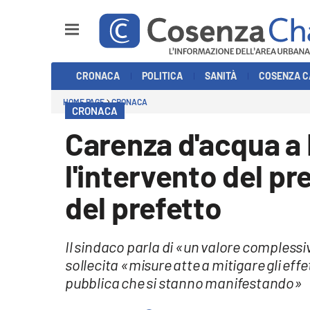
Sezioni
CRONACA
POLITICA
SANITÀ
COSENZA C
Cronaca
HOME PAGE
CRONACA
CRONACA
Politica
Carenza d'acqua a
Cosenza Calcio
l'intervento del pr
Economia e Lavoro
del prefetto
Italia Mondo
Il sindaco parla di «un valore complessiv
Sanità
sollecita «misure atte a mitigare gli effe
pubblica che si stanno manifestando»
Sport