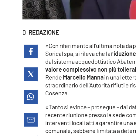
laconair.it
lacitymag.it
REDAZIONE
ilreggino.it
«Con riferimento all’ultima nota da 
cosenzachannel.it
Sorical spa, si rileva che la
riduzione
dal sistema acquedottistico Abate
ilvibonese.it
valore complessivo non più tollera
Rende
Marcello Manna
in una letter
catanzarochannel.it
straordinario dell’Autorità rifiuti e r
Cosenza .
lacapitalenews.it
«Tanto si evince – prosegue – dai dat
recente riunione presso la sede comun
App
interventi locali atti a garantire una 
Android
comunale, sebbene limitata a deter