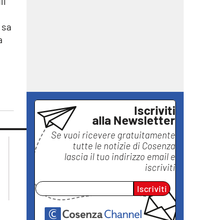
li
 sa
a
Iscriviti
alla Newsletter
Se vuoi ricevere gratuitamente
lacplay.it
lacitymag.it
tutte le notizie di
Cosenza
lactv.it
lacapitalenews.it
lascia il tuo indirizzo email e
laconair.it
ilreggino.it
iscriviti
ilvibonese.it
Iscriviti
catanzarochannel.it