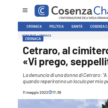
Sezioni
CRONACA
POLITICA
SANITÀ
COSENZA C
Cronaca
HOME PAGE
CRONACA
CRONACA
Politica
Cetraro, al cimiter
Cosenza Calcio
«Vi prego, seppell
Economia e Lavoro
La denuncia di una donna di Cetraro: "A
Italia Mondo
quando reperiranno un loculo per mio p
Sanità
11 maggio 2022
17:39
Sport