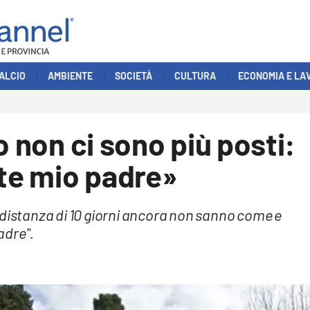
ALCIO
AMBIENTE
SOCIETÀ
CULTURA
ECONOMIA E LA
o non ci sono più posti:
ite mio padre»
 distanza di 10 giorni ancora non sanno come e
adre".