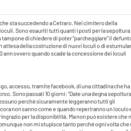
 che sta succedendo a Cetraro. Nel cimitero della
loculi. Sono esauriti tutti quanti i posti per la sepoltura 
 tampone di chiedere di poter “parcheggiare” il defunto
In attesa della costruzione di nuovi loculi o di estumula
i 30 ann ovvero quando scade la concessione dei loculi
ogo, accesso, tramite facebook, di una cittadina che ha
corso. Sono passati 10 giorni: “Date una degna sepoltura
nessuno perché sicuramente leggeranno tutti gli
 ancora non sanno come e quando reperiranno un loculo 
ringrazio per la disponibilità. Ma non può esistere che 
omunque non mi stupisce tanto perché ogni volta che s