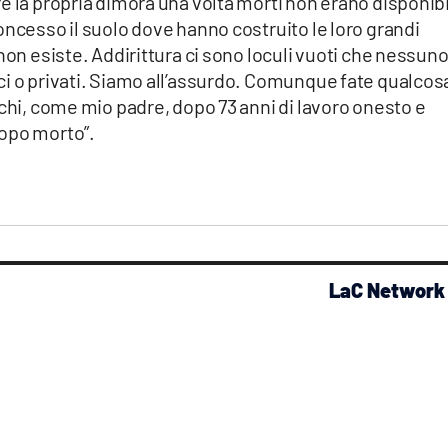
e la propria dimora una volta morti non erano disponibi
oncesso il suolo dove hanno costruito le loro grandi
non esiste. Addirittura ci sono loculi vuoti che nessuno
ci o privati. Siamo all’assurdo. Comunque fate qualcos
 chi, come mio padre, dopo 73 anni di lavoro onesto e
dopo morto”.
LaC Network