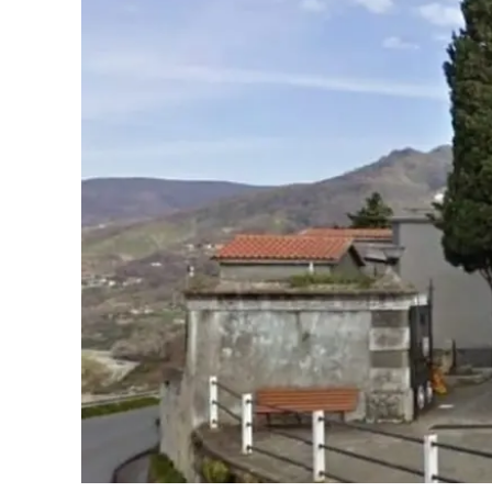
Cultura
Ambiente
Streaming
LaC TV
Lac Network
LaC OnAir
LaC
Network
lacplay.it
lactv.it