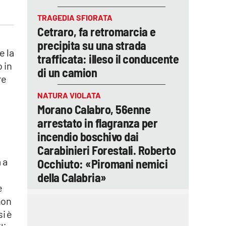
TRAGEDIA SFIORATA
Cetraro, fa retromarcia e
precipita su una strada
e la
trafficata: illeso il conducente
 in
di un camion
re
NATURA VIOLATA
Morano Calabro, 56enne
arrestato in flagranza per
incendio boschivo dai
Carabinieri Forestali. Roberto
 a
Occhiuto: «Piromani nemici
della Calabria»
e
non
i è