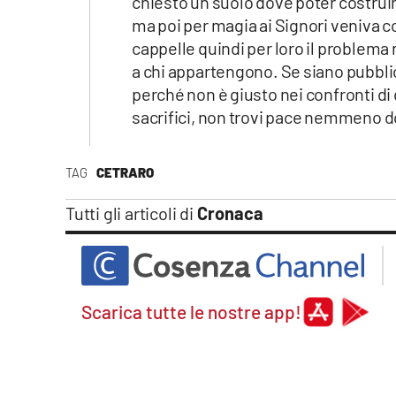
chiesto un suolo dove poter costruir
Apple
ma poi per magia ai Signori veniva c
cappelle quindi per loro il problema 
a chi appartengono. Se siano pubbli
perché non è giusto nei confronti di
Vai
sacrifici, non trovi pace nemmeno 
TAG
CETRARO
Tutti gli articoli di
Cronaca
Scarica tutte le nostre app!