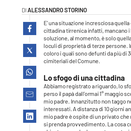
laconair.it
ALESSANDRO STORINO
lacitymag.it
E’ una situazione incresciosa quella
cittadina tirrenica infatti, mancano i 
ilreggino.it
soluzione, al momento, è solo quella
loculi di proprietà di terze persone. 
cosenzachannel.it
coloro i quali sono defunti da più d
cimiteriali del Comune.
ilvibonese.it
Lo sfogo di una cittadina
catanzarochannel.it
Abbiamo registrato a riguardo, lo sf
lacapitalenews.it
perso il papà dall’ormai 1° maggio s
mio padre. Innanzitutto non taggo 
interessati. A distanza di 10 giorni
App
mio padre è ospite di un privato che 
Android
si prenda provvedimento. La cosa c