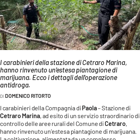
AMBIENTE
Streaming
LAC TV
LAC NETWORK
LAC ONAIR
I carabinieri della stazione di Cetraro Marina,
hanno rinvenuto un’estesa piantagione di
LaC
Network
marijuana. Ecco i dettagli dell'operazione
antidroga.
LACPLAY.IT
LACTV.IT
DOMENICO RITORTO
LACONAIR.IT
I carabinieri della Compagnia di
Paola
– Stazione di
Cetraro Marina
, ad esito di un servizio straordinario di
LACITYMAG.IT
controllo delle aree rurali del Comune di
Cetraro
,
ILREGGINO.IT
hanno rinvenuto un’estesa piantagione di marijuana.
La coltivazione, alimentata da un complesso