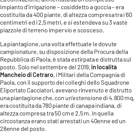
COSENZACHANNEL.IT
impianto d’irrigazione – cosiddetto a goccia – era
ILVIBONESE.IT
costituita da 400 piante, di altezza compresa tra i 60
centimetri ed i 2,5 metri, e si estendeva su 3 vaste
CATANZAROCHANNEL.IT
piazzole di terreno impervio e scosceso.
LACAPITALENEWS.IT
La piantagione, una volta effettuate le dovute
campionature, su disposizione della Procura della
App
Repubblica di Paola, è stata estirpata e distrutta sul
ANDROID
posto. Solo nel settembre del 2019,
in località
Mancheio di Cetraro
, i Militari della Compagnia di
APPLE
Paola, con il supporto dei colleghi dello Squadrone
Eliportato Cacciatori, avevano rinvenuto e distrutto
una piantagione che, con un’estensione di 4.800 mq,
era costituita da 780 piante di canapa indiana, di
altezza compresa tra 50 cm e 2,5 m. In quella
circostanza erano stati arrestati un 40enne ed un
28enne del posto.