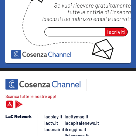
Se vuoi ricevere gratuitamente
tutte le notizie di
Cosenza
lascia il tuo indirizzo email e iscriviti
Iscriviti
Scarica tutte le nostre app!
LaC Network
lacplay.it
lacitymag.it
lactv.it
lacapitalenews.it
laconair.it
ilreggino.it
ilvibonese.it