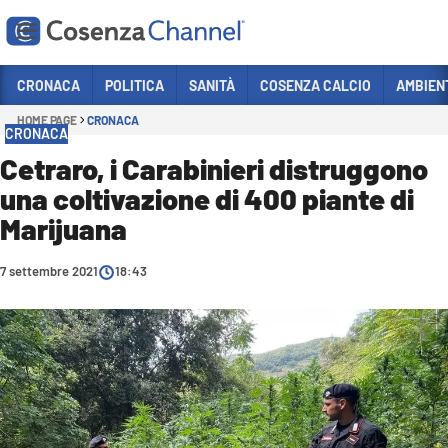
Vai
CRONACA
POLITICA
SANITÀ
COSENZA CALCIO
AMBIEN
HOME PAGE
CRONACA
Sezioni
CRONACA
CRONACA
Cetraro, i Carabinieri distruggono
una coltivazione di 400 piante di
POLITICA
Marijuana
COSENZA CALCIO
ECONOMIA E LAVORO
7 settembre 2021
18:43
ITALIA MONDO
SANITÀ
SPORT
CULTURA