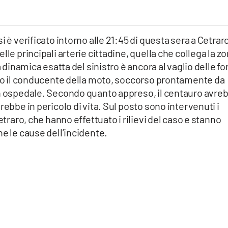
i è verificato intorno alle 21:45 di questa sera a Cetrar
lle principali arterie cittadine, quella che collega la z
a dinamica esatta del sinistro è ancora al vaglio delle fo
tato il conducente della moto, soccorso prontamente da
in ospedale. Secondo quanto appreso, il centauro avre
rebbe in pericolo di vita. Sul posto sono intervenuti i
etraro, che hanno effettuato i rilievi del caso e stanno
ne le cause dell’incidente.