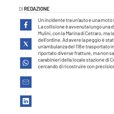
laconair.it
REDAZIONE
lacitymag.it
Un incidente tra un’auto e una moto s
La collisione è avvenuta lungo una de
ilreggino.it
Mulini, con la Marina di Cetraro, ma l
dell’ordine. Ad avere la peggio è s
cosenzachannel.it
un’ambulanza del 118 e trasportato 
riportato diverse fratture, ma non sa
ilvibonese.it
carabinieri della locale stazione di C
cercando di ricostruire con precisio
catanzarochannel.it
lacapitalenews.it
App
Android