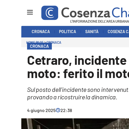
Sezioni
CRONACA
POLITICA
SANITÀ
COSENZA C
Cronaca
HOME PAGE
CRONACA
CRONACA
Politica
Cetraro, incidente
Cosenza Calcio
moto: ferito il mot
Economia e Lavoro
Sul posto dell'incidente sono intervenuti
Italia Mondo
provando a ricostruire la dinamica.
Sanità
4 giugno 2025
22:38
Sport