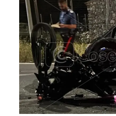
Cultura
Ambiente
Streaming
LaC TV
Lac Network
LaC OnAir
LaC
Network
lacplay.it
lactv.it