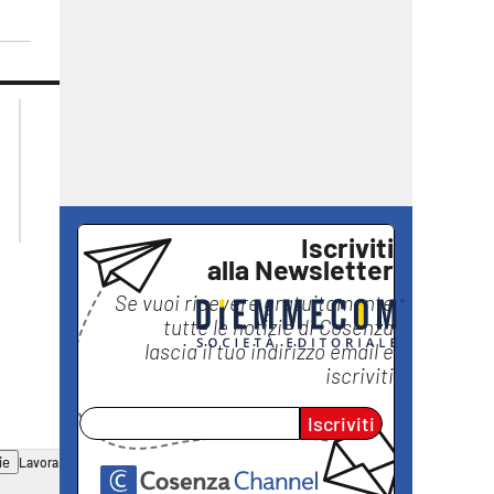
lacplay.it
lacitymag.it
lactv.it
lacapitalenews.it
laconair.it
ilreggino.it
ilvibonese.it
catanzarochannel.it
Iscriviti
alla Newsletter
Se vuoi ricevere gratuitamente
tutte le notizie di
Cosenza
lascia il tuo indirizzo email e
iscriviti
Iscriviti
ie
Lavora con noi