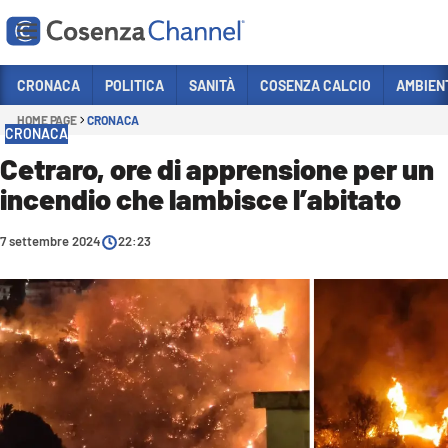
Vai
CRONACA
POLITICA
SANITÀ
COSENZA CALCIO
AMBIEN
HOME PAGE
CRONACA
Sezioni
CRONACA
CRONACA
Cetraro, ore di apprensione per un
incendio che lambisce l’abitato
POLITICA
COSENZA CALCIO
7 settembre 2024
22:23
ECONOMIA E LAVORO
ITALIA MONDO
SANITÀ
SPORT
CULTURA