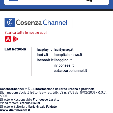
Scarica tutte le nostre app!
LaC Network
lacplay.it
lacitymag.it
lactv.it
lacapitalenews.it
laconair.it
ilreggino.it
ilvibonese.it
catanzarochannel.it
CosenzaChannel.it © – L’informazione dell’area urbana e provincia
Diemmecom Società Editoriale - reg. trib. CS n. 2709 del 16/12/2009 - R.O.C.
4049
Direttore Responsabile
Francesco Laratta
Vicedirettore
Antonio Clausi
Direttore Editoriale
Maria Grazia Falduto
www.diemmecom.it