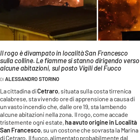
AMBIENTE
Streaming
LAC TV
LAC NETWORK
LAC ONAIR
Il rogo è divampato in località San Francesco
sulla colline. Le fiamme si stanno dirigendo verso
alcune abitazioni, sul posto Vigili del Fuoco
LaC
Network
ALESSANDRO STORINO
LACPLAY.IT
La cittadina di
Cetraro
, situata sulla costa tirrenica
LACTV.IT
calabrese, sta vivendo ore di apprensione a causa di
un vasto incendio che, dalle ore 19, sta lambendo
LACONAIR.IT
alcune abitazioni nella zona. Il rogo, come accade
LACITYMAG.IT
tristemente ogni estate,
ha avuto origine in Località
San Francesco
, su un costone che sovrasta la Marina
ILREGGINO.IT
di Cetraro. Il fuoco, alimentato probabilmente dal