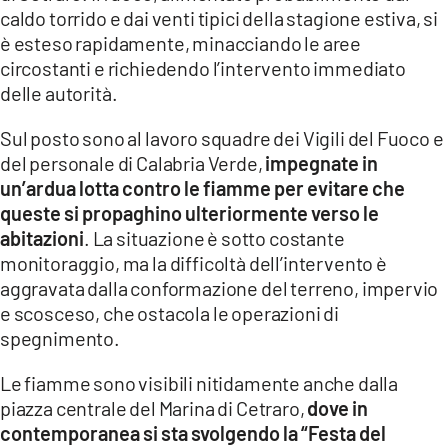
COSENZACHANNEL.IT
caldo torrido e dai venti tipici della stagione estiva, si
è esteso rapidamente, minacciando le aree
ILVIBONESE.IT
circostanti e richiedendo l’intervento immediato
CATANZAROCHANNEL.IT
delle autorità.
LACAPITALENEWS.IT
Sul posto sono al lavoro squadre dei Vigili del Fuoco e
del personale di Calabria Verde,
impegnate in
App
un’ardua lotta contro le fiamme per evitare che
ANDROID
queste si propaghino ulteriormente verso le
abitazioni
. La situazione è sotto costante
APPLE
monitoraggio, ma la difficoltà dell’intervento è
aggravata dalla conformazione del terreno, impervio
e scosceso, che ostacola le operazioni di
spegnimento.
Le fiamme sono visibili nitidamente anche dalla
piazza centrale del Marina di Cetraro,
dove in
contemporanea si sta svolgendo la “Festa del