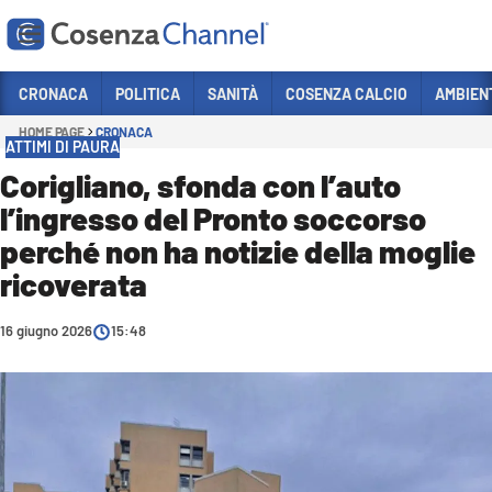
Vai
CRONACA
POLITICA
SANITÀ
COSENZA CALCIO
AMBIEN
HOME PAGE
CRONACA
Sezioni
ATTIMI DI PAURA
CRONACA
Corigliano, sfonda con l’auto
l’ingresso del Pronto soccorso
POLITICA
perché non ha notizie della moglie
COSENZA CALCIO
ricoverata
ECONOMIA E LAVORO
16 giugno 2026
ITALIA MONDO
15:48
SANITÀ
SPORT
CULTURA