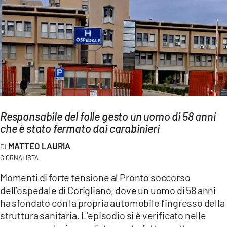
AMBIENTE
Streaming
LAC TV
LAC NETWORK
LAC ONAIR
LaC
Responsabile del folle gesto un uomo di 58 anni
Network
che è stato fermato dai carabinieri
LACPLAY.IT
MATTEO LAURIA
LACTV.IT
GIORNALISTA
LACONAIR.IT
Momenti di forte tensione al Pronto soccorso
dell’ospedale di Corigliano, dove un uomo di 58 anni
LACITYMAG.IT
ha sfondato con la propria automobile l’ingresso della
ILREGGINO.IT
struttura sanitaria. L’episodio si è verificato nelle