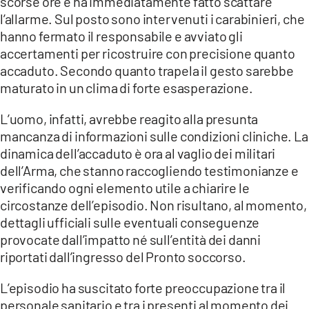
scorse ore e ha immediatamente fatto scattare
COSENZACHANNEL.IT
l’allarme. Sul posto sono intervenuti i carabinieri, che
ILVIBONESE.IT
hanno fermato il responsabile e avviato gli
accertamenti per ricostruire con precisione quanto
CATANZAROCHANNEL.IT
accaduto. Secondo quanto trapela il gesto sarebbe
LACAPITALENEWS.IT
maturato in un clima di forte esasperazione.
L’uomo, infatti, avrebbe reagito alla presunta
App
mancanza di informazioni sulle condizioni cliniche. La
ANDROID
dinamica dell’accaduto è ora al vaglio dei militari
APPLE
dell’Arma, che stanno raccogliendo testimonianze e
verificando ogni elemento utile a chiarire le
circostanze dell’episodio. Non risultano, al momento,
dettagli ufficiali sulle eventuali conseguenze
provocate dall’impatto né sull’entità dei danni
riportati dall’ingresso del Pronto soccorso.
L’episodio ha suscitato forte preoccupazione tra il
personale sanitario e tra i presenti al momento dei