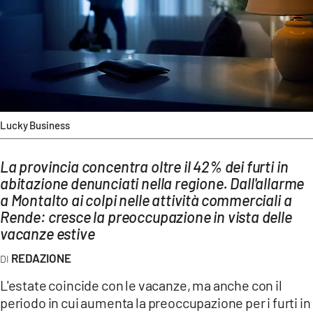
AMBIENTE
Streaming
LAC TV
LAC NETWORK
LAC ONAIR
Lucky Business
LaC
La provincia concentra oltre il 42% dei furti in
Network
abitazione denunciati nella regione. Dall'allarme
LACPLAY.IT
a Montalto ai colpi nelle attività commerciali a
LACTV.IT
Rende: cresce la preoccupazione in vista delle
vacanze estive
LACONAIR.IT
REDAZIONE
LACITYMAG.IT
L'estate coincide con le vacanze, ma anche con il
ILREGGINO.IT
periodo in cui aumenta la preoccupazione per i furti in