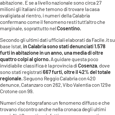
COSENZACHANNEL.IT
abitazione. E se a livello nazionale sono circa 27
milioni gli italiani che temono di trovare la casa
ILVIBONESE.IT
svaligiata al rientro, i numeri della Calabria
CATANZAROCHANNEL.IT
confermano come il fenomeno resti tutt'altro che
marginale, soprattutto nel
Cosentino.
LACAPITALENEWS.IT
Secondo gli ultimi dati ufficiali elaborati da Facile.it su
App
base Istat,
in Calabria sono stati denunciati 1.578
furti in abitazione in un anno, una media di oltre
ANDROID
quattro colpi al giorno.
A guidare questa poco
APPLE
invidiabile classifica è la provincia di
Cosenza
, dove
sono stati registrati
667 furti, oltre il 42% del totale
regionale.
Seguono Reggio Calabria con 420
denunce, Catanzaro con 262, Vibo Valentia con 129 e
Crotone con 99.
Numeri che fotografano un fenomeno diffuso e che
trovano riscontro anche nella cronaca degli ultimi