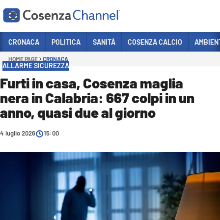
Vai
CRONACA
POLITICA
SANITÀ
COSENZA CALCIO
AMBIEN
HOME PAGE
CRONACA
Sezioni
ALLARME SICUREZZA
CRONACA
Furti in casa, Cosenza maglia
nera in Calabria: 667 colpi in un
POLITICA
anno, quasi due al giorno
COSENZA CALCIO
ECONOMIA E LAVORO
4 luglio 2026
15:00
ITALIA MONDO
SANITÀ
SPORT
CULTURA