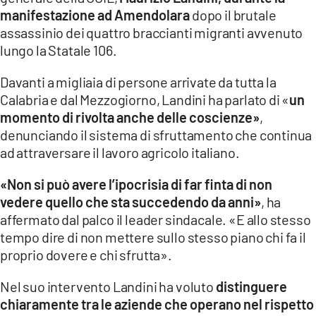
COSENZACHANNEL.IT
manifestazione ad Amendolara
dopo il brutale
ILVIBONESE.IT
assassinio dei quattro braccianti migranti avvenuto
lungo la Statale 106.
CATANZAROCHANNEL.IT
Davanti a migliaia di persone arrivate da tutta la
LACAPITALENEWS.IT
Calabria e dal Mezzogiorno, Landini ha parlato di «
un
momento di rivolta anche delle coscienze»
,
App
denunciando il sistema di sfruttamento che continua
ANDROID
ad attraversare il lavoro agricolo italiano.
APPLE
«Non si può avere l’ipocrisia di far finta di non
vedere quello che sta succedendo da anni»
, ha
affermato dal palco il leader sindacale. «E allo stesso
tempo dire di non mettere sullo stesso piano chi fa il
proprio dovere e chi sfrutta».
Nel suo intervento Landini ha voluto
distinguere
chiaramente tra le aziende che operano nel rispetto