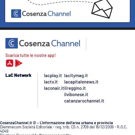
Scarica tutte le nostre app!
LaC Network
lacplay.it
lacitymag.it
lactv.it
lacapitalenews.it
laconair.it
ilreggino.it
ilvibonese.it
catanzarochannel.it
CosenzaChannel.it © – L’informazione dell’area urbana e provincia
Diemmecom Società Editoriale - reg. trib. CS n. 2709 del 16/12/2009 - R.O.C.
4049