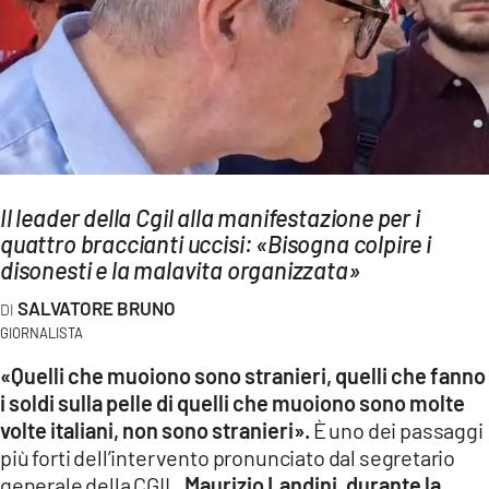
AMBIENTE
Streaming
LAC TV
LAC NETWORK
LAC ONAIR
Il leader della Cgil alla manifestazione per i
quattro braccianti uccisi: «Bisogna colpire i
LaC
Network
disonesti e la malavita organizzata»
LACPLAY.IT
SALVATORE BRUNO
LACTV.IT
GIORNALISTA
«Quelli che muoiono sono stranieri, quelli che fanno
LACONAIR.IT
i soldi sulla pelle di quelli che muoiono sono molte
LACITYMAG.IT
volte italiani, non sono stranieri».
È uno dei passaggi
ILREGGINO.IT
più forti dell’intervento pronunciato dal segretario
generale della CGIL,
Maurizio Landini, durante la