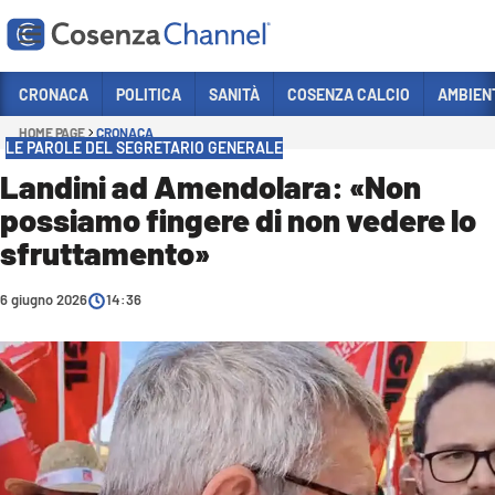
Vai
CRONACA
POLITICA
SANITÀ
COSENZA CALCIO
AMBIEN
HOME PAGE
CRONACA
Sezioni
LE PAROLE DEL SEGRETARIO GENERALE
CRONACA
Landini ad Amendolara: «Non
possiamo fingere di non vedere lo
POLITICA
sfruttamento»
COSENZA CALCIO
ECONOMIA E LAVORO
6 giugno 2026
14:36
ITALIA MONDO
SANITÀ
SPORT
CULTURA