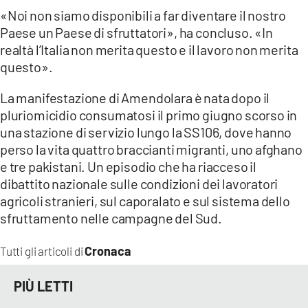
«Noi non siamo disponibili a far diventare il nostro
Paese un Paese di sfruttatori», ha concluso. «In
realtà l’Italia non merita questo e il lavoro non merita
questo».
La manifestazione di Amendolara è nata dopo il
pluriomicidio consumatosi il primo giugno scorso in
una stazione di servizio lungo la SS106, dove hanno
perso la vita quattro braccianti migranti, uno afghano
e tre pakistani. Un episodio che ha riacceso il
dibattito nazionale sulle condizioni dei lavoratori
agricoli stranieri, sul caporalato e sul sistema dello
sfruttamento nelle campagne del Sud.
Cronaca
Tutti gli articoli di
PIÙ LETTI