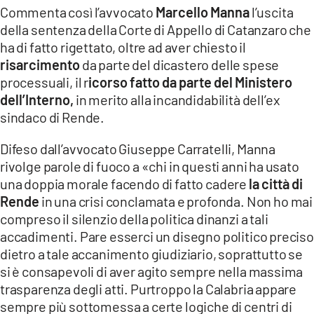
COSENZACHANNEL.IT
Commenta così l’avvocato
Marcello Manna
l’uscita
della sentenza della Corte di Appello di Catanzaro che
ILVIBONESE.IT
ha di fatto rigettato, oltre ad aver chiesto il
CATANZAROCHANNEL.IT
risarcimento
da parte del dicastero delle spese
processuali, il r
icorso fatto da parte del Ministero
LACAPITALENEWS.IT
dell’Interno,
in merito alla incandidabilità dell’ex
sindaco di Rende.
App
ANDROID
Difeso dall’avvocato Giuseppe Carratelli, Manna
rivolge parole di fuoco a «chi in questi anni ha usato
APPLE
una doppia morale facendo di fatto cadere
la città di
Rende
in una crisi conclamata e profonda. Non ho mai
compreso il silenzio della politica dinanzi a tali
accadimenti. Pare esserci un disegno politico preciso
dietro a tale accanimento giudiziario, soprattutto se
si è consapevoli di aver agito sempre nella massima
trasparenza degli atti. Purtroppo la Calabria appare
sempre più sottomessa a certe logiche di centri di