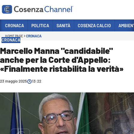
Vai
CRONACA
POLITICA
SANITÀ
COSENZA CALCIO
AMBIEN
HOME PAGE
CRONACA
Sezioni
CRONACA
CRONACA
Marcello Manna "candidabile"
anche per la Corte d'Appello:
POLITICA
«Finalmente ristabilita la verità»
COSENZA CALCIO
ECONOMIA E LAVORO
23 maggio 2025
13:22
ITALIA MONDO
SANITÀ
SPORT
CULTURA