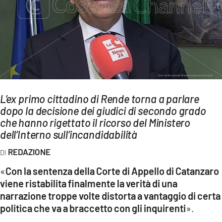
AMBIENTE
Streaming
LAC TV
LAC NETWORK
LAC ONAIR
L’ex primo cittadino di Rende torna a parlare
dopo la decisione dei giudici di secondo grado
LaC
Network
che hanno rigettato il ricorso del Ministero
dell’Interno sull’incandidabilità
LACPLAY.IT
LACTV.IT
REDAZIONE
LACONAIR.IT
«
Con la sentenza della Corte di Appello di Catanzaro
viene ristabilita finalmente la verità di una
LACITYMAG.IT
narrazione troppe volte distorta a vantaggio di certa
ILREGGINO.IT
politica che va a braccetto con gli inquirenti
».