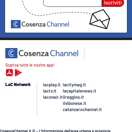
Iscriviti
Scarica tutte le nostre app!
LaC Network
lacplay.it
lacitymag.it
lactv.it
lacapitalenews.it
laconair.it
ilreggino.it
ilvibonese.it
catanzarochannel.it
CosenzaChannel.it © – L’informazione dell’area urbana e provincia