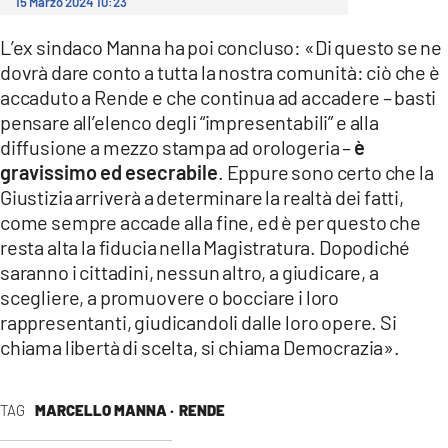
15 Marzo 2024 10:23
L’ex sindaco Manna ha poi concluso: «Di questo se ne
dovrà dare conto a tutta la nostra comunità: ciò che è
accaduto a Rende e che continua ad accadere – basti
pensare all’elenco degli “impresentabili” e alla
diffusione a mezzo stampa ad orologeria –
è
gravissimo ed esecrabile
. Eppure sono certo che la
Giustizia arriverà a determinare la realtà dei fatti,
come sempre accade alla fine, ed è per questo che
resta alta la fiducia nella Magistratura. Dopodiché
saranno i cittadini, nessun altro, a giudicare, a
scegliere, a promuovere o bocciare i loro
rappresentanti, giudicandoli dalle loro opere. Si
chiama libertà di scelta, si chiama Democrazia».
TAG
MARCELLO MANNA ·
RENDE