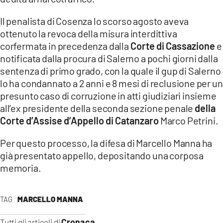
COSENZACHANNEL.IT
Il penalista di Cosenza lo scorso agosto aveva
ILVIBONESE.IT
ottenuto la revoca della misura interdittiva
CATANZAROCHANNEL.IT
corfermata in precedenza dalla
Corte di Cassazione
e
notificata dalla procura di Salerno a pochi giorni dalla
LACAPITALENEWS.IT
sentenza di primo grado, con la quale il gup di Salerno
lo ha condannato a 2 anni e 8 mesi di reclusione per un
App
presunto caso di corruzione in atti giudiziari insieme
ANDROID
all’ex presidente della seconda sezione penale
della
Corte d’Assise d’Appello di Catanzaro
Marco Petrini.
APPLE
Per questo processo, la difesa di Marcello Manna ha
già presentato appello, depositando una corposa
memoria.
TAG
MARCELLO MANNA
Cronaca
Tutti gli articoli di