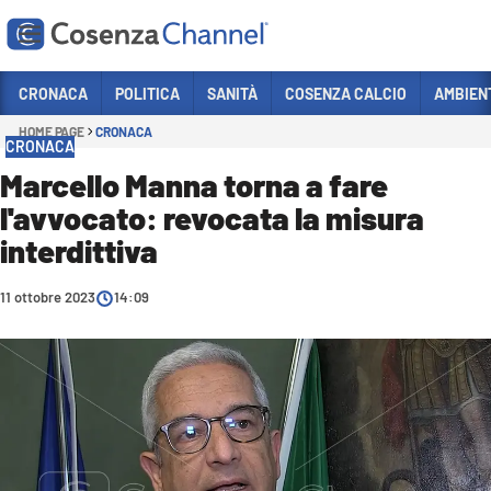
Vai
CRONACA
POLITICA
SANITÀ
COSENZA CALCIO
AMBIEN
HOME PAGE
CRONACA
Sezioni
CRONACA
CRONACA
Marcello Manna torna a fare
l'avvocato: revocata la misura
POLITICA
interdittiva
COSENZA CALCIO
ECONOMIA E LAVORO
11 ottobre 2023
14:09
ITALIA MONDO
SANITÀ
SPORT
CULTURA