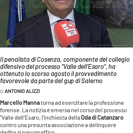
AMBIENTE
Streaming
LAC TV
LAC NETWORK
LAC ONAIR
Il penalista di Cosenza, componente del collegio
difensivo del processo “Valle dell’Esaro”, ha
LaC
Network
ottenuto lo scorso agosto il provvedimento
favorevole da parte del gup di Salerno
LACPLAY.IT
LACTV.IT
ANTONIO ALIZZI
LACONAIR.IT
Marcello Manna
torna ad esercitare la professione
forense. La notizia è emersa nel corso del processo
LACITYMAG.IT
“Valle dell’Esaro, l’inchiesta della
Dda di Catanzaro
ILREGGINO.IT
contro una presunta associazione a delinquere
dedita al narcotraffico.