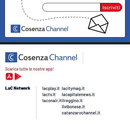
Iscriviti
Scarica tutte le nostre app!
LaC Network
lacplay.it
lacitymag.it
lactv.it
lacapitalenews.it
laconair.it
ilreggino.it
ilvibonese.it
catanzarochannel.it