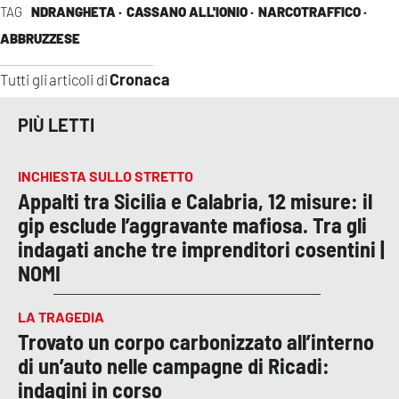
TAG
NDRANGHETA ·
CASSANO ALL'IONIO ·
NARCOTRAFFICO ·
ABBRUZZESE
Cronaca
Tutti gli articoli di
PIÙ LETTI
INCHIESTA SULLO STRETTO
Appalti tra Sicilia e Calabria, 12 misure: il
gip esclude l’aggravante mafiosa. Tra gli
indagati anche tre imprenditori cosentini |
NOMI
LA TRAGEDIA
Trovato un corpo carbonizzato all’interno
di un’auto nelle campagne di Ricadi:
indagini in corso