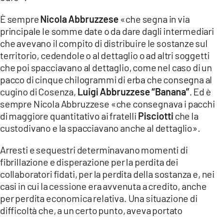
È sempre
Nicola Abbruzzese
«che segna in via
principale le somme date o da dare dagli intermediari
che avevano il compito di distribuire le sostanze sul
territorio, cedendole o al dettaglio o ad altri soggetti
che poi spacciavano al dettaglio, come nel caso di un
pacco di cinque chilogrammi di erba che consegna al
cugino di Cosenza,
Luigi Abbruzzese “Banana”
. Ed è
sempre Nicola Abbruzzese «che consegnava i pacchi
di maggiore quantitativo ai fratelli
Pisciotti
che la
custodivano e la spacciavano anche al dettaglio».
Arresti e sequestri determinavano momenti di
fibrillazione e disperazione per la perdita dei
collaboratori fidati, per la perdita della sostanza e, nei
casi in cui la cessione era avvenuta a credito, anche
per perdita economica relativa. Una situazione di
difficoltà che, a un certo punto, aveva portato