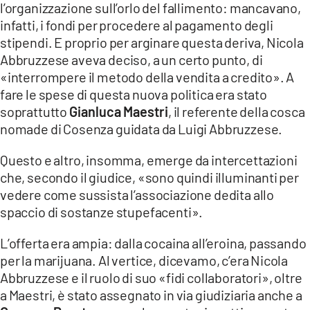
l’organizzazione sull’orlo del fallimento: mancavano,
infatti, i fondi per procedere al pagamento degli
stipendi. E proprio per arginare questa deriva, Nicola
Abbruzzese aveva deciso, a un certo punto, di
«interrompere il metodo della vendita a credito». A
fare le spese di questa nuova politica era stato
soprattutto
Gianluca Maestri
, il referente della cosca
nomade di Cosenza guidata da Luigi Abbruzzese.
Questo e altro, insomma, emerge da intercettazioni
che, secondo il giudice, «sono quindi illuminanti per
vedere come sussista l’associazione dedita allo
spaccio di sostanze stupefacenti».
L’offerta era ampia: dalla cocaina all’eroina, passando
per la marijuana. Al vertice, dicevamo, c’era Nicola
Abbruzzese e il ruolo di suo «fidi collaboratori», oltre
a Maestri, è stato assegnato in via giudiziaria anche a