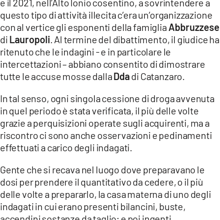
e il 2021, nell’Alto Ionio cosentino, a sovrintendere a
COSENZACHANNEL.IT
questo tipo di attività illecita c’era un’organizzazione
ILVIBONESE.IT
con al vertice gli esponenti della famiglia
Abbruzzese
di
Lauropoli
. Al termine del dibattimento, il giudice ha
CATANZAROCHANNEL.IT
ritenuto che le indagini - e in particolare le
LACAPITALENEWS.IT
intercettazioni – abbiano consentito di dimostrare
tutte le accuse mosse dalla
Dda
di Catanzaro.
App
In tal senso, ogni singola cessione di droga avvenuta
ANDROID
in quel periodo è stata verificata, il più delle volte
APPLE
grazie a perquisizioni operate sugli acquirenti, ma a
riscontro ci sono anche osservazioni e pedinamenti
effettuati a carico degli indagati.
Gente che si recava nel luogo dove preparavano le
dosi per prendere il quantitativo da cedere, o il più
delle volte a prepararlo, la casa materna di uno degli
indagati in cui erano presenti bilancini, buste,
accendini sostanze da taglio; e poi ingenti