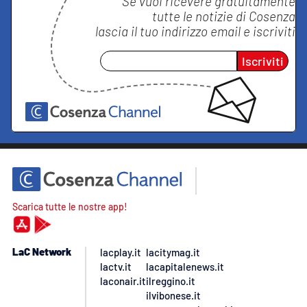
Se vuoi ricevere gratuitamente
tutte le notizie di
Cosenza
lascia il tuo indirizzo email e iscriviti
Iscriviti
Scarica tutte le nostre app!
LaC Network
lacplay.it
lacitymag.it
lactv.it
lacapitalenews.it
laconair.it
ilreggino.it
ilvibonese.it