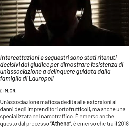
AMBIENTE
Streaming
LAC TV
LAC NETWORK
LAC ONAIR
Intercettazioni e sequestri sono stati ritenuti
decisivi dal giudice per dimostrare l’esistenza di
LaC
Network
un’associazione a delinquere guidata dalla
famiglia di Lauropoli
LACPLAY.IT
LACTV.IT
M.CR.
LACONAIR.IT
Un’associazione mafiosa dedita alle estorsioni ai
danni degli imprenditori ortofrutticoli, ma anche una
LACITYMAG.IT
specializzata nel narcotraffico. È emerso anche
ILREGGINO.IT
questo dal processo “
Athena
”, è emerso che tra il 2018