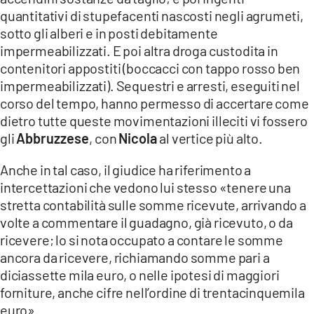
quantitativi di stupefacenti nascosti negli agrumeti,
sotto gli alberi e in posti debitamente
impermeabilizzati. E poi altra droga custodita in
contenitori appostiti (boccacci con tappo rosso ben
impermeabilizzati). Sequestri e arresti, eseguiti nel
corso del tempo, hanno permesso di accertare come
dietro tutte queste movimentazioni illeciti vi fossero
gli
Abbruzzese
, con
Nicola
al vertice più alto.
Anche in tal caso, il giudice ha riferimento a
intercettazioni che vedono lui stesso «tenere una
stretta contabilità sulle somme ricevute, arrivando a
volte a commentare il guadagno, già ricevuto, o da
ricevere; lo si nota occupato a contare le somme
ancora da ricevere, richiamando somme pari a
diciassette mila euro, o nelle ipotesi di maggiori
forniture, anche cifre nell’ordine di trentacinquemila
euro».