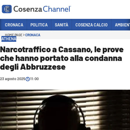
Vai
CRONACA
POLITICA
SANITÀ
COSENZA CALCIO
AMBIEN
HOME PAGE
CRONACA
Sezioni
ATHENA
CRONACA
Narcotraffico a Cassano, le prove
che hanno portato alla condanna
POLITICA
degli Abbruzzese
COSENZA CALCIO
ECONOMIA E LAVORO
23 agosto 2025
11:00
ITALIA MONDO
SANITÀ
SPORT
CULTURA