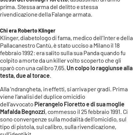
COSENZACHANNEL.IT
prima. Stessa arma del delitto e stessa
ILVIBONESE.IT
rivendicazione della Falange armata.
CATANZAROCHANNEL.IT
Chi era Roberto Klinger
LACAPITALENEWS.IT
Klinger, diabetologo di fama, medico dell’Inter e della
Pallacanestro Cantù, è stato ucciso a Milano il 18
febbraio 1992: era salito sulla sua Panda quando fu
App
colpito a morte da un killer volto scoperto che gli
ANDROID
sparò con una calibro 7,65.
Un colpo lo raggiunse alla
APPLE
testa, due al torace
.
Alla ’ndrangheta, in effetti, si arriva per gradi. Prima
viene l’analisi del duplice omicidio
dell’avvocato
Pierangelo Fioretto e di sua moglie
Mafalda Begnozzi
, commesso il 25 febbraio 1991. Ci
sono convergenze sulla modalità dell’omicidio, sul
tipo di pistola, sul calibro, sulla rivendicazione,
sull’identikit.