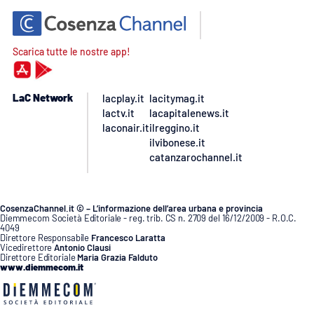
Scarica tutte le nostre app!
LaC Network
lacplay.it
lacitymag.it
lactv.it
lacapitalenews.it
laconair.it
ilreggino.it
ilvibonese.it
catanzarochannel.it
CosenzaChannel.it © – L’informazione dell’area urbana e provincia
Diemmecom Società Editoriale - reg. trib. CS n. 2709 del 16/12/2009 - R.O.C.
4049
Direttore Responsabile
Francesco Laratta
Vicedirettore
Antonio Clausi
Direttore Editoriale
Maria Grazia Falduto
www.diemmecom.it