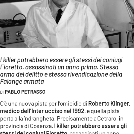
AMBIENTE
Streaming
LAC TV
LAC NETWORK
LAC ONAIR
I killer potrebbero essere gli stessi dei coniugi
Fioretto, assassinati un anno prima. Stessa
LaC
Network
arma del delitto e stessa rivendicazione della
Falange armata
LACPLAY.IT
LACTV.IT
PABLO PETRASSO
LACONAIR.IT
C’è una nuova pista per l’omicidio di
Roberto Klinger,
medico dell’Inter ucciso nel 1992
, e quella pista
LACITYMAG.IT
porta alla ’ndrangheta. Precisamente a Cetraro, in
ILREGGINO.IT
provincia di Cosenza.
I killer potrebbero essere gli
stessi dei coniugi Fioretto
, assassinati un anno