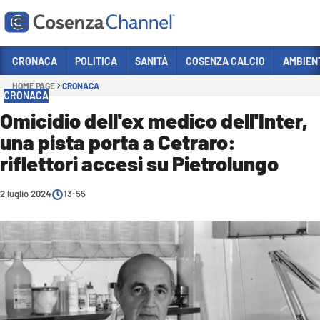
Vai
CRONACA
POLITICA
SANITÀ
COSENZA CALCIO
AMBIEN
HOME PAGE
CRONACA
Sezioni
CRONACA
CRONACA
Omicidio dell'ex medico dell'Inter,
una pista porta a Cetraro:
POLITICA
riflettori accesi su Pietrolungo
COSENZA CALCIO
ECONOMIA E LAVORO
2 luglio 2024
13:55
ITALIA MONDO
SANITÀ
SPORT
CULTURA