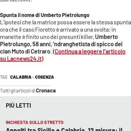
Spunta il nome di Umberto Pietrolungo
L’ipotesi che la matrice possa essere la stessa spunta
ora che il caso Fioretto è arrivato a una svolta: in
manette è finito uno dei presunti killer,
Umberto
Pietrolungo, 58 anni, ’ndranghetista di spicco del
clan Muto di Cetraro
.
(Continua a leggere l’articolo
su Lacnews24.it)
TAG
CALABRIA ·
COSENZA
Cronaca
Tutti gli articoli di
PIÙ LETTI
INCHIESTA SULLO STRETTO
Appalti tra Sicilia e Calabria, 12 misure: il