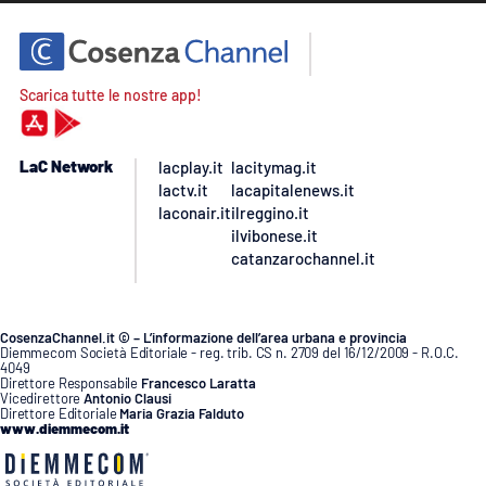
Scarica tutte le nostre app!
LaC Network
lacplay.it
lacitymag.it
lactv.it
lacapitalenews.it
laconair.it
ilreggino.it
ilvibonese.it
catanzarochannel.it
CosenzaChannel.it © – L’informazione dell’area urbana e provincia
Diemmecom Società Editoriale - reg. trib. CS n. 2709 del 16/12/2009 - R.O.C.
4049
Direttore Responsabile
Francesco Laratta
Vicedirettore
Antonio Clausi
Direttore Editoriale
Maria Grazia Falduto
www.diemmecom.it