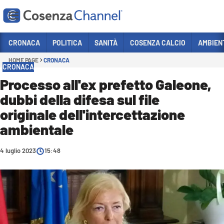
Vai
CRONACA
POLITICA
SANITÀ
COSENZA CALCIO
AMBIEN
HOME PAGE
CRONACA
Sezioni
CRONACA
CRONACA
Processo all'ex prefetto Galeone,
dubbi della difesa sul file
POLITICA
originale dell'intercettazione
COSENZA CALCIO
ambientale
ECONOMIA E LAVORO
4 luglio 2023
ITALIA MONDO
15:48
SANITÀ
SPORT
CULTURA