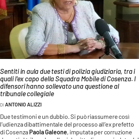
AMBIENTE
Streaming
LAC TV
LAC NETWORK
LAC ONAIR
LaC
Sentiti in aula due testi di polizia giudiziaria, tra i
Network
quali l'ex capo della Squadra Mobile di Cosenza. I
LACPLAY.IT
difensori hanno sollevato una questione al
tribunale collegiale
LACTV.IT
ANTONIO ALIZZI
LACONAIR.IT
Due testimoni e un dubbio. Si può riassumere così
LACITYMAG.IT
l’udienza dibattimentale del processo all’ex prefetto
ILREGGINO.IT
di Cosenza
Paola Galeone
, imputata per corruzione