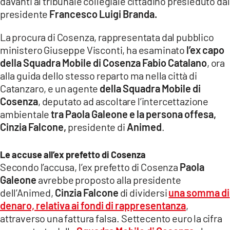
davanti al tribunale collegiale cittadino presieduto dal
COSENZACHANNEL.IT
presidente
Francesco Luigi Branda.
ILVIBONESE.IT
La procura di Cosenza, rappresentata dal pubblico
CATANZAROCHANNEL.IT
ministero Giuseppe Visconti, ha esaminato
l’ex capo
LACAPITALENEWS.IT
della Squadra Mobile di Cosenza Fabio Catalano
, ora
alla guida dello stesso reparto ma nella città di
Catanzaro, e un agente
della Squadra Mobile di
App
Cosenza
, deputato ad ascoltare l’intercettazione
ANDROID
ambientale
tra Paola Galeone e la persona offesa,
APPLE
Cinzia Falcone,
presidente di
Animed
.
Le accuse all’ex prefetto di Cosenza
Secondo l’accusa, l’ex prefetto di Cosenza
Paola
Galeone
avrebbe proposto alla presidente
dell’Animed,
Cinzia Falcone
di dividersi
una somma di
denaro, relativa ai fondi di rappresentanza
,
attraverso una fattura falsa. Settecento euro la cifra