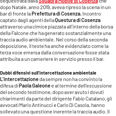
sequestrata dalla
Squadra Mobile di Cosenza
che
dopo Natale, anno 2019, aveva ripreso la scena in un
bar di fronte la
Prefettura di Cosenza.
Incontro
captato dagli agenti della
Questura di Cosenza
attraverso una cimice piazzata all’interno della borsa
della Falcone che ha generato sostanzialmente una
traccia audio ambientale. Nel corso della seconda
deposizione, il teste ha anche evidenziato come la
terza voce emersa dalla conversazione fosse stata
attribuita a un cameriere in servizio presso il bar.
Dubbi difensivi sull’intercettazione ambientale
L’intercettazione
da sempre non ha convinto la
difesa di
Paola Galeone
e al termine dell’escussione
del secondo testimone, dopo aver avuto i dovuti
chiarimenti da parte del dirigente Fabio Catalano, gli
avvocati Mario Antinucci e Carlo Di Casola, hanno
sollevato una questione inerente la traccia audio. Il