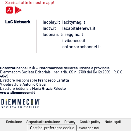
Scarica tutte le nostre app!
LaC Network
lacplay.it
lacitymag.it
lactv.it
lacapitalenews.it
laconair.it
ilreggino.it
ilvibonese.it
catanzarochannel.it
CosenzaChannel.it © – L’informazione dell’area urbana e provincia
Diemmecom Società Editoriale - reg. trib. CS n. 2709 del 16/12/2009 - R.O.C.
4049
Direttore Responsabile
Francesco Laratta
Vicedirettore
Antonio Clausi
Direttore Editoriale
Maria Grazia Falduto
www.diemmecom.it
Redazione
Segnala alla redazione
Privacy
Cookie policy
Note legali
Gestisci preferenze cookie
Lavora con noi