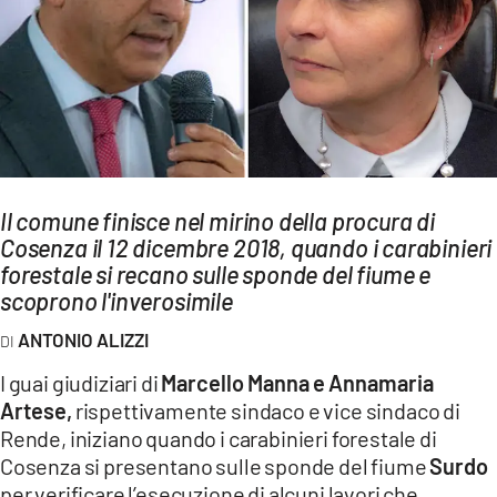
AMBIENTE
Streaming
LAC TV
LAC NETWORK
LAC ONAIR
Il comune finisce nel mirino della procura di
Cosenza il 12 dicembre 2018, quando i carabinieri
LaC
Network
forestale si recano sulle sponde del fiume e
scoprono l'inverosimile
LACPLAY.IT
LACTV.IT
ANTONIO ALIZZI
LACONAIR.IT
I guai giudiziari di
Marcello Manna e Annamaria
Artese,
rispettivamente sindaco e vice sindaco di
LACITYMAG.IT
Rende, iniziano quando i carabinieri forestale di
ILREGGINO.IT
Cosenza si presentano sulle sponde del fiume
Surdo
per verificare l’esecuzione di alcuni lavori che