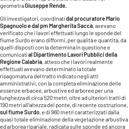
geometra
Giuseppe Rende.
Gli investigatori, coordinati
dal procuratore Mario
Spagnuolo e dal pm Margherita Saccà
, avevano
verificato che i lavori effettuati lungo le sponde del
fiume Surdo erano difformi, per qualità e quantità, da
quelli disposti con la determina in questione e
comunicati
al Dipartimento Lavori Pubblici della
Regione Calabria
, atteso che i lavori realmente
effettuati avevano determinato la totale
risagomatura del tratto indicato negli atti
amministrativi, con la completa eliminazione delle
essenze erbacee, arbustive ed arboree per una
lunghezza di circa 520 metri, oltre ad ulteriori tratti di
190 metri all’altezza del ponte, di recente costruzione,
sul fiume Surdo
, e di 960 metri caratterizzati dalla
quasi totale eliminazione della vegetazione arbustiva
ed arborea ripariale, radicata sulle sponde ed ancora