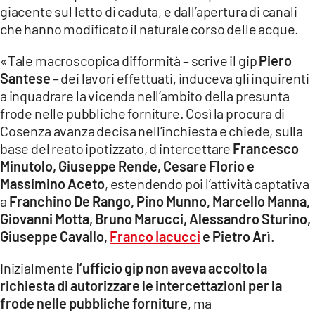
giacente sul letto di caduta, e dall’apertura di canali
che hanno modificato il naturale corso delle acque.
«Tale macroscopica difformità – scrive il gip
Piero
Santese
– dei lavori effettuati, induceva gli inquirenti
a inquadrare la vicenda nell’ambito della presunta
frode nelle pubbliche forniture. Così la procura di
Cosenza avanza decisa nell’inchiesta e chiede, sulla
base del reato ipotizzato, d intercettare
Francesco
Minutolo, Giuseppe Rende, Cesare Florio e
Massimino Aceto
, estendendo poi l’attività captativa
a
Franchino De Rango, Pino Munno, Marcello Manna,
Giovanni Motta, Bruno Marucci, Alessandro Sturino,
Giuseppe Cavallo,
Franco Iacucci
e Pietro Arì
.
Inizialmente
l’ufficio gip non aveva accolto la
richiesta di autorizzare le intercettazioni per la
frode nelle pubbliche forniture
, ma