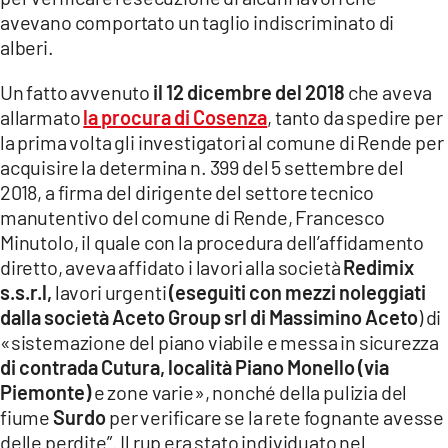
COSENZACHANNEL.IT
avevano comportato un taglio indiscriminato di
ILVIBONESE.IT
alberi.
CATANZAROCHANNEL.IT
Un fatto avvenuto
il 12 dicembre del 2018
che aveva
allarmato
la procura di Cosenza
, tanto da spedire per
LACAPITALENEWS.IT
la prima volta gli investigatori al comune di Rende per
acquisire la determina n. 399 del 5 settembre del
App
2018, a firma del dirigente del settore tecnico
ANDROID
manutentivo del comune di Rende, Francesco
Minutolo, il quale con la procedura dell’affidamento
APPLE
diretto, aveva affidato i lavori alla società
Redimix
s.s.r.l,
lavori urgenti
(eseguiti con mezzi noleggiati
dalla società Aceto Group srl di Massimino Aceto
) di
«sistemazione del piano viabile e messa in sicurezza
di contrada Cutura, località Piano Monello (via
Piemonte)
e zone varie», nonché della pulizia del
fiume
Surdo
per verificare se la rete fognante avesse
delle perdite”. Il rup era stato individuato nel