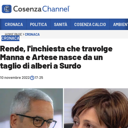
Vai
CRONACA
POLITICA
SANITÀ
COSENZA CALCIO
AMBIEN
HOME PAGE
CRONACA
Sezioni
CRONACA
CRONACA
Rende, l'inchiesta che travolge
Manna e Artese nasce da un
POLITICA
taglio di alberi a Surdo
COSENZA CALCIO
ECONOMIA E LAVORO
10 novembre 2022
17:25
ITALIA MONDO
SANITÀ
SPORT
CULTURA