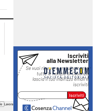
lacplay.it
lacitymag.it
lactv.it
lacapitalenews.it
laconair.it
ilreggino.it
ilvibonese.it
catanzarochannel.it
Iscriviti
alla Newsletter
Se vuoi ricevere gratuitamente
tutte le notizie di
Cosenza
lascia il tuo indirizzo email e
iscriviti
Iscriviti
ie
Lavora con noi