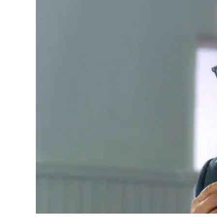
Cultura
Ambiente
Streaming
LaC TV
Lac Network
LaC OnAir
LaC
Network
lacplay.it
lactv.it