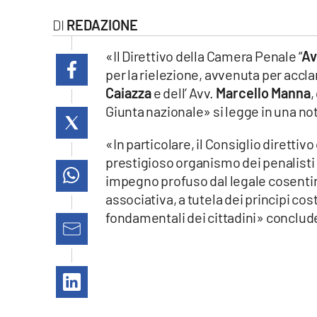
laconair.it
REDAZIONE
lacitymag.it
«Il Direttivo della Camera Penale “
Av
per la rielezione, avvenuta per accl
ilreggino.it
Caiazza
e dell’ Avv.
Marcello Manna
,
Giunta nazionale» si legge in una no
cosenzachannel.it
«In particolare, il Consiglio diretti
ilvibonese.it
prestigioso organismo dei penalisti i
impegno profuso dal legale cosentino
catanzarochannel.it
associativa, a tutela dei principi cost
fondamentali dei cittadini» conclud
lacapitalenews.it
App
Android