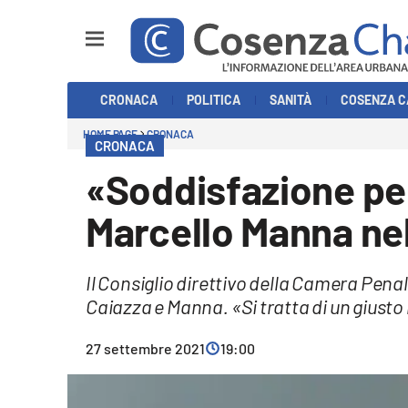
Sezioni
CRONACA
POLITICA
SANITÀ
COSENZA C
Cronaca
HOME PAGE
CRONACA
CRONACA
Politica
«Soddisfazione per
Cosenza Calcio
Marcello Manna nel
Economia e Lavoro
Il Consiglio direttivo della Camera Pena
Italia Mondo
Caiazza e Manna. «Si tratta di un giust
Sanità
27 settembre 2021
19:00
Sport