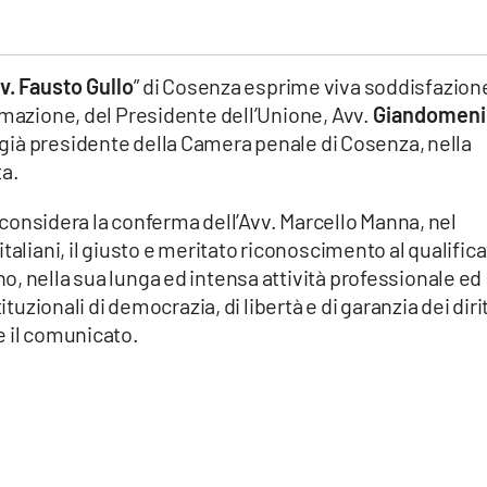
v. Fausto Gullo
” di Cosenza esprime viva soddisfazion
amazione, del Presidente dell’Unione, Avv.
Giandomeni
 già presidente della Camera penale di Cosenza, nella
ta.
vo considera la conferma dell’Avv. Marcello Manna, nel
taliani, il giusto e meritato riconoscimento al qualific
, nella sua lunga ed intensa attività professionale ed
ituzionali di democrazia, di libertà e di garanzia dei dirit
e il comunicato.