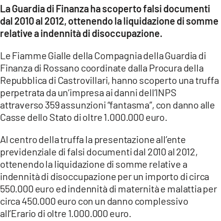
COSENZACHANNEL.IT
La Guardia di Finanza ha scoperto falsi documenti
dal 2010 al 2012, ottenendo la liquidazione di somme
ILVIBONESE.IT
relative a indennità di disoccupazione.
CATANZAROCHANNEL.IT
Le Fiamme Gialle della Compagnia della Guardia di
LACAPITALENEWS.IT
Finanza di Rossano coordinate dalla Procura della
Repubblica di Castrovillari, hanno scoperto una truffa
App
perpetrata da un’impresa ai danni dell’INPS
ANDROID
attraverso 359 assunzioni “fantasma”, con danno alle
Casse dello Stato di oltre 1.000.000 euro.
APPLE
Al centro della truffa la presentazione all’ente
previdenziale di falsi documenti dal 2010 al 2012,
ottenendo la liquidazione di somme relative a
indennità di disoccupazione per un importo di circa
550.000 euro ed indennità di maternità e malattia per
circa 450.000 euro con un danno complessivo
all’Erario di oltre 1.000.000 euro.