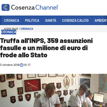
Vai
CRONACA
POLITICA
SANITÀ
COSENZA CALCIO
AMBIEN
HOME PAGE
CRONACA
Sezioni
CRONACA
CRONACA
Truffa all'INPS, 359 assunzioni
fasulle e un milione di euro di
POLITICA
frode allo Stato
COSENZA CALCIO
ECONOMIA E LAVORO
3 ottobre 2016
10:17
ITALIA MONDO
SANITÀ
SPORT
CULTURA