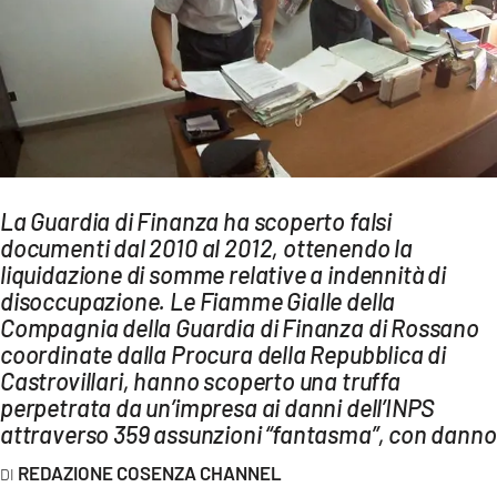
AMBIENTE
Streaming
LAC TV
LAC NETWORK
LAC ONAIR
La Guardia di Finanza ha scoperto falsi
documenti dal 2010 al 2012, ottenendo la
LaC
Network
liquidazione di somme relative a indennità di
disoccupazione. Le Fiamme Gialle della
LACPLAY.IT
Compagnia della Guardia di Finanza di Rossano
LACTV.IT
coordinate dalla Procura della Repubblica di
Castrovillari, hanno scoperto una truffa
LACONAIR.IT
perpetrata da un’impresa ai danni dell’INPS
LACITYMAG.IT
attraverso 359 assunzioni “fantasma”, con danno
ILREGGINO.IT
REDAZIONE COSENZA CHANNEL