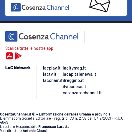
Scarica tutte le nostre app!
LaC Network
lacplay.it
lacitymag.it
lactv.it
lacapitalenews.it
laconair.it
ilreggino.it
ilvibonese.it
catanzarochannel.it
CosenzaChannel.it © – L’informazione dell’area urbana e provincia
Diemmecom Società Editoriale - reg. trib. CS n. 2709 del 16/12/2009 - R.O.C.
4049
Direttore Responsabile
Francesco Laratta
Vicedirettore
Antonio Clausi