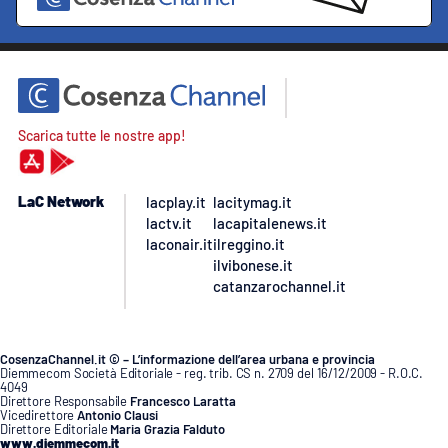
Scarica tutte le nostre app!
LaC Network
lacplay.it
lacitymag.it
lactv.it
lacapitalenews.it
laconair.it
ilreggino.it
ilvibonese.it
catanzarochannel.it
CosenzaChannel.it © – L’informazione dell’area urbana e provincia
Diemmecom Società Editoriale - reg. trib. CS n. 2709 del 16/12/2009 - R.O.C.
4049
Direttore Responsabile
Francesco Laratta
Vicedirettore
Antonio Clausi
Direttore Editoriale
Maria Grazia Falduto
www.diemmecom.it