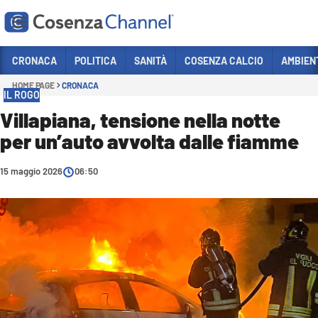
Vai
CRONACA
POLITICA
SANITÀ
COSENZA CALCIO
AMBIEN
HOME PAGE
CRONACA
Sezioni
IL ROGO
CRONACA
Villapiana, tensione nella notte
per un’auto avvolta dalle fiamme
POLITICA
COSENZA CALCIO
15 maggio 2026
06:50
ECONOMIA E LAVORO
ITALIA MONDO
SANITÀ
SPORT
CULTURA