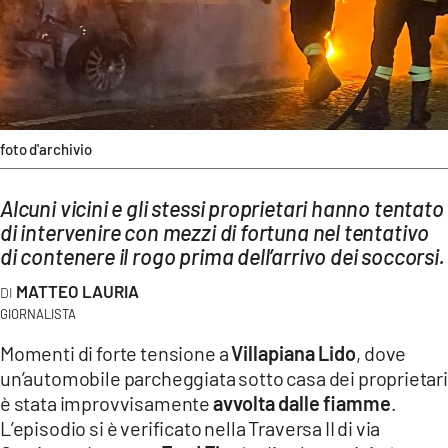
AMBIENTE
Streaming
LAC TV
LAC NETWORK
foto d'archivio
LAC ONAIR
Alcuni vicini e gli stessi proprietari hanno tentato
LaC
di intervenire con mezzi di fortuna nel tentativo
Network
di contenere il rogo prima dell’arrivo dei soccorsi.
LACPLAY.IT
MATTEO LAURIA
LACTV.IT
GIORNALISTA
LACONAIR.IT
Momenti di forte tensione a
Villapiana Lido
, dove
un’automobile parcheggiata sotto casa dei proprietari
LACITYMAG.IT
è stata improvvisamente
avvolta dalle fiamme
.
ILREGGINO.IT
L’episodio si è verificato nella Traversa II di via